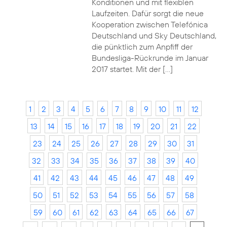
Konditionen und mit flexiblen
Laufzeiten. Dafür sorgt die neue
Kooperation zwischen Telefónica
Deutschland und Sky Deutschland,
die pünktlich zum Anpfiff der
Bundesliga-Rückrunde im Januar
2017 startet. Mit der […]
1
2
3
4
5
6
7
8
9
10
11
12
13
14
15
16
17
18
19
20
21
22
23
24
25
26
27
28
29
30
31
32
33
34
35
36
37
38
39
40
41
42
43
44
45
46
47
48
49
50
51
52
53
54
55
56
57
58
59
60
61
62
63
64
65
66
67