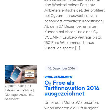
den Wechsel seines Festnetz-
Anbieters entscheidet, der profitiert
bei O
zum Jahreswechsel von
2
besonders attraktiven Konditionen:
Ab dem 27. Dezember erhalten
Kunden bei Abschluss eines O
2
DSL All-in Laufzeit-Vertrags bis zu
150 Euro Willkommensbonus.
Zusätzlich sparen […]
16. Dezember 2016
OHNE DATENLIMIT:
O
Free als
2
Credits: Placeit, all-
Tarifinnovation 2016
flat-vergleich-24.de
|
ausgezeichnet
Montage, Ausschnitt
bearbeitet
Unter dem Motto „Weitersurfen,
wenn anderen die Luft ausgeht“