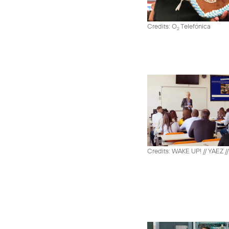
Credits: O
Telefónica
2
Credits: WAKE UP! // YAEZ /