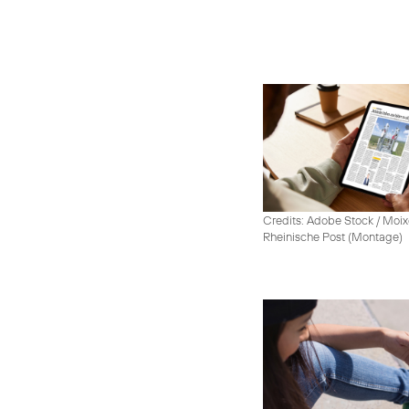
Credits: Adobe Stock / Moix
Rheinische Post (Montage)