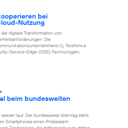
ooperieren bei
 Cloud-Nutzung
 die digitale Transformation von
erheitsanforderungen. Die
kommunikationsunternehmens O
Telefónica
2
urity-Service-Edge-(SSE)-Technologien,
N:
Mal beim bundesweiten
 wieder laut: Der bundesweite Warntag steht
nen Smartphones einen Probealarm
st-Technologie, die mittlerweile zum dritten