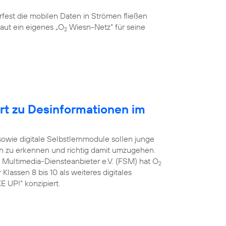
rfest die mobilen Daten in Strömen fließen
aut ein eigenes „O
Wiesn-Netz“ für seine
2
ert zu Desinformationen im
 sowie digitale Selbstlernmodule sollen junge
on zu erkennen und richtig damit umzugehen.
e Multimedia-Diensteanbieter e.V. (FSM) hat O
2
Klassen 8 bis 10 als weiteres digitales
 UP!“ konzipiert.