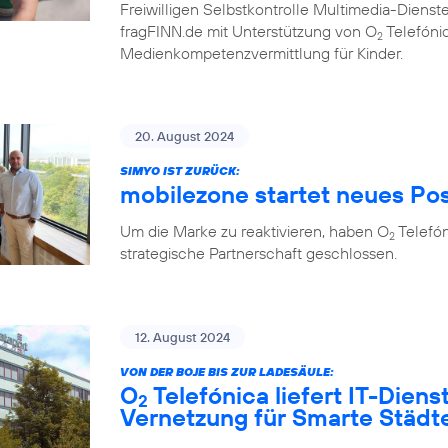
Freiwilligen Selbstkontrolle Multimedia-Diens
fragFINN.de mit Unterstützung von O
Telefónic
2
Medienkompetenzvermittlung für Kinder.
20. August 2024
SIMYO IST ZURÜCK:
mobilezone startet neues Po
Um die Marke zu reaktivieren, haben O
Telefó
2
strategische Partnerschaft geschlossen.
12. August 2024
VON DER BOJE BIS ZUR LADESÄULE:
O
Telefónica liefert IT-Diens
2
Vernetzung für Smarte Städ