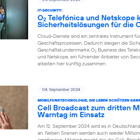
IT-SECURITY:
O
Telefónica und Netskope k
2
Sicherheitslösungen für die
Cloud-Dienste sind ein zentrales Instrument für
Geschäftsprozessen. Dadurch steigen die Sich
Geschäftskundenmarke O
Business des Tele
2
und Netskope, ein führender Anbieter von Sec
arbeiten hier künftig zusammen.
04. September 2024
MOBILFUNKTECHNOLOGIE, DIE LEBEN SCHÜTZEN KAN
Cell Broadcast zum dritten 
Warntag im Einsatz
Am 12. September 2024 wird es in Deutschland
an. Neben Sirenen werden auch wieder Millio
empfangen. Möglich macht das die Cell-Broadca