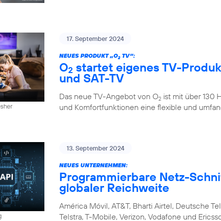
17. September 2024
NEUES PRODUKT „O
TV“:
2
O
startet eigenes TV-Produkt
2
und SAT-TV
Das neue TV-Angebot von O
ist mit über 130
2
und Komfortfunktionen eine flexible und umfan
esher
13. September 2024
NEUES UNTERNEHMEN:
Programmierbare Netz-Schnitt
globaler Reichweite
América Móvil, AT&T, Bharti Airtel, Deutsche Tel
Telstra, T-Mobile, Verizon, Vodafone und Eri
g