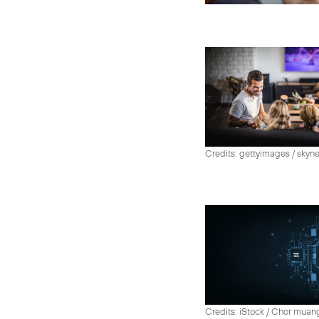
Credits: gettyimages / skyn
Credits: iStock / Chor muan