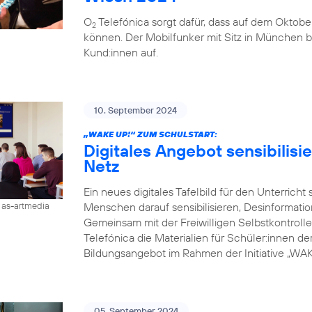
O
Telefónica sorgt dafür, dass auf dem Oktobe
2
können. Der Mobilfunker mit Sitz in München b
Kund:innen auf.
10. September 2024
„WAKE UP!“ ZUM SCHULSTART:
Digitales Angebot sensibilisi
Netz
Ein neues digitales Tafelbild für den Unterricht
Menschen darauf sensibilisieren, Desinformati
/ as-artmedia
Gemeinsam mit der Freiwilligen Selbstkontroll
Telefónica die Materialien für Schüler:innen der 
Bildungsangebot im Rahmen der Initiative „WAKE
05. September 2024