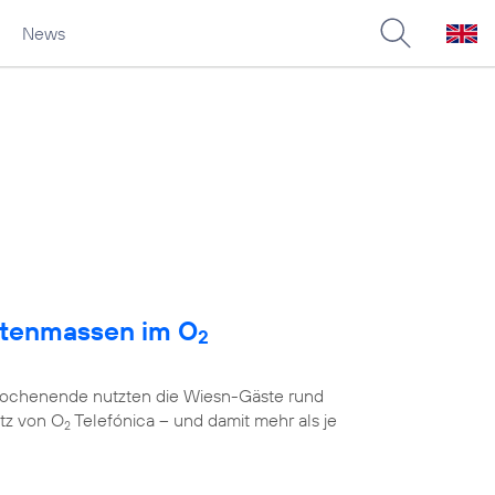
News
atenmassen im O
2
 Wochenende nutzten die Wiesn-Gäste rund
tz von O
Telefónica – und damit mehr als je
2