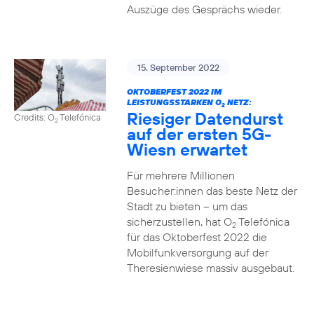
Auszüge des Gesprächs wieder.
15. September 2022
OKTOBERFEST 2022 IM
LEISTUNGSSTARKEN O
NETZ:
2
Riesiger Datendurst
Credits: O
Telefónica
2
auf der ersten 5G-
Wiesn erwartet
Für mehrere Millionen
Besucher:innen das beste Netz der
Stadt zu bieten – um das
sicherzustellen, hat O
Telefónica
2
für das Oktoberfest 2022 die
Mobilfunkversorgung auf der
Theresienwiese massiv ausgebaut.