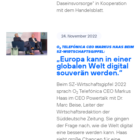
Daseinsvorsorge“ in Kooperation
mit dem Handelsblatt.
24. November 2022
O
TELEFÓNICA CEO MARKUS HAAS BEIM
2
SZ-WIRTSCHAFTSGIPFEL:
„Europa kann in einer
globalen Welt digital
souverän werden.“
Beim SZ-Wirtschaftsgipfel 2022
sprach O
Telefónica CEO Markus
2
Haas im CEO Powertalk mit Dr.
Marc Beise, Leiter der
Wirtschaftsredaktion der
Süddeutsche Zeitung. Sie gingen
der Frage nach, wie die Welt digital
eine bessere werden kann. Haas
sieht große Chancen für eine