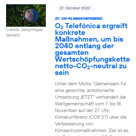
27. Oktober 2022
27. UN-KLIMAKONFERENZ:
O
Telefónica ergreift
2
Credits: Gettyimages
konkrete
(edited)
Maßnahmen, um bis
2040 entlang der
gesamten
Wertschöpfungskette
netto-CO
-neutral zu
2
sein
Unter dem Motto "Gemeinsam für
eine gerechte, ambitionierte
Umsetzung JETZT" verhandelt die
Weltgemeinschaft vom 7. bis 18.
November auf der 27. UN-
Klimakonferenz (COP 27) über die
Verbesserung von
Klimaschutzmaßnahmen. Ziel ist es,