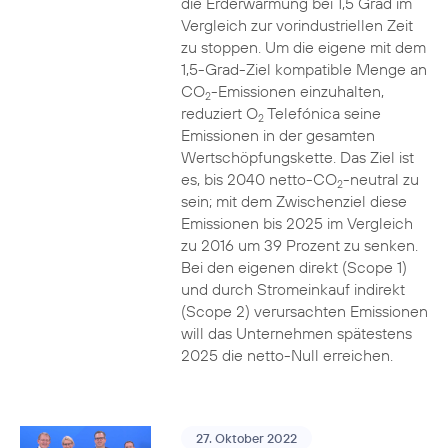
die Erderwärmung bei 1,5 Grad im
Vergleich zur vorindustriellen Zeit
zu stoppen. Um die eigene mit dem
1,5-Grad-Ziel kompatible Menge an
CO
-Emissionen einzuhalten,
2
reduziert O
Telefónica seine
2
Emissionen in der gesamten
Wertschöpfungskette. Das Ziel ist
es, bis 2040 netto-CO
-neutral zu
2
sein; mit dem Zwischenziel diese
Emissionen bis 2025 im Vergleich
zu 2016 um 39 Prozent zu senken.
Bei den eigenen direkt (Scope 1)
und durch Stromeinkauf indirekt
(Scope 2) verursachten Emissionen
will das Unternehmen spätestens
2025 die netto-Null erreichen.
27. Oktober 2022