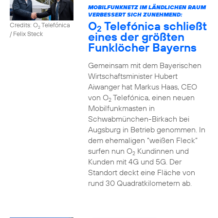
MOBILFUNKNETZ IM LÄNDLICHEN RAUM
VERBESSERT SICH ZUNEHMEND:
O
Telefónica schließt
Credits: O
Telefónica
2
2
eines der größten
/ Felix Steck
Funklöcher Bayerns
Gemeinsam mit dem Bayerischen
Wirtschaftsminister Hubert
Aiwanger hat Markus Haas, CEO
von O
Telefónica, einen neuen
2
Mobilfunkmasten in
Schwabmünchen-Birkach bei
Augsburg in Betrieb genommen. In
dem ehemaligen “weißen Fleck”
surfen nun O
Kundinnen und
2
Kunden mit 4G und 5G. Der
Standort deckt eine Fläche von
rund 30 Quadratkilometern ab.