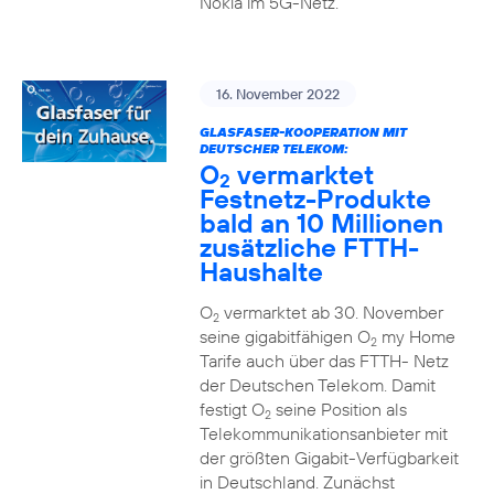
Nokia im 5G-Netz.
16. November 2022
GLASFASER-KOOPERATION MIT
DEUTSCHER TELEKOM:
O
vermarktet
2
Festnetz-Produkte
bald an 10 Millionen
zusätzliche FTTH-
Haushalte
O
vermarktet ab 30. November
2
seine gigabitfähigen O
my Home
2
Tarife auch über das FTTH- Netz
der Deutschen Telekom. Damit
festigt O
seine Position als
2
Telekommunikationsanbieter mit
der größten Gigabit-Verfügbarkeit
in Deutschland. Zunächst