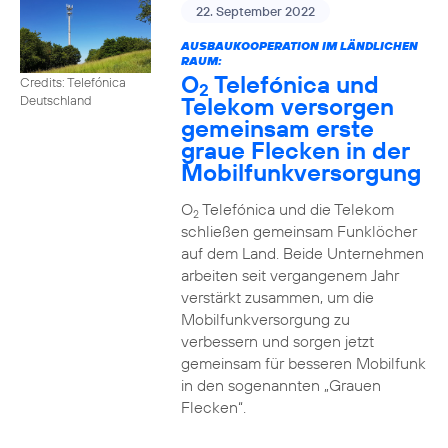
22. September 2022
AUSBAUKOOPERATION IM LÄNDLICHEN
RAUM:
O
Telefónica und
Credits: Telefónica
2
Telekom versorgen
Deutschland
gemeinsam erste
graue Flecken in der
Mobilfunkversorgung
O
Telefónica und die Telekom
2
schließen gemeinsam Funklöcher
auf dem Land. Beide Unternehmen
arbeiten seit vergangenem Jahr
verstärkt zusammen, um die
Mobilfunkversorgung zu
verbessern und sorgen jetzt
gemeinsam für besseren Mobilfunk
in den sogenannten „Grauen
Flecken“.