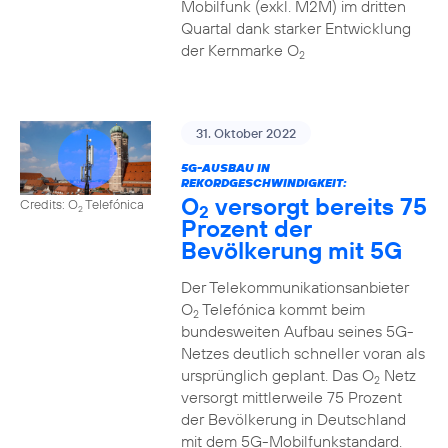
Mobilfunk (exkl. M2M) im dritten
Quartal dank starker Entwicklung
der Kernmarke O
2
31. Oktober 2022
5G-AUSBAU IN
REKORDGESCHWINDIGKEIT:
O
versorgt bereits 75
Credits: O
Telefónica
2
2
Prozent der
Bevölkerung mit 5G
Der Telekommunikationsanbieter
O
Telefónica kommt beim
2
bundesweiten Aufbau seines 5G-
Netzes deutlich schneller voran als
ursprünglich geplant. Das O
Netz
2
versorgt mittlerweile 75 Prozent
der Bevölkerung in Deutschland
mit dem 5G-Mobilfunkstandard.