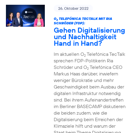
26. Oktober 2022
O
TELEFÓNICA TECTALK MIT RIA
2
SCHRÖDER (FDP):
Gehen Digitalisierung
und Nachhaltigkeit
Hand in Hand?
Im aktuellen O
Telefónica TecTalk
2
sprechen FDP-Politikerin Ria
Schröder und O
Telefónica CEO
2
Markus Haas darüber, inwiefern
weniger Bürokratie und mehr
Geschwindigkeit beim Ausbau der
digitalen Infrastruktur notwendig
sind. Bei ihrem Aufeinandertreffen
im Berliner BASECAMP diskutieren
die beiden zudem, wie die
Digitalisierung beim Erreichen der
Klimaziele hilft und warum der
Staat beim Thema Digitalisierung