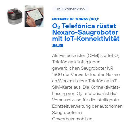
12. Oktober 2022
INTERNET OF THINGS (IOT):
O
Telefónica rüstet
2
Nexaro-Saugroboter
mit IoT-Konnektivität
aus
Als Erstausrüster (OEM) stattet O
2
Telefónica künftig jeden
gewerblichen Saugroboter NR
1500 der Vorwerk-Tochter Nexaro
ab Werk mit einer Telefónica IoT-
SIM-Karte aus. Die Konnektivitäts-
Lösung von O
Telefónica ist die
2
Voraussetzung für die intelligente
Echtzeitverwaltung der autonomen
Saugroboter in
Gewerbeimmobilien.