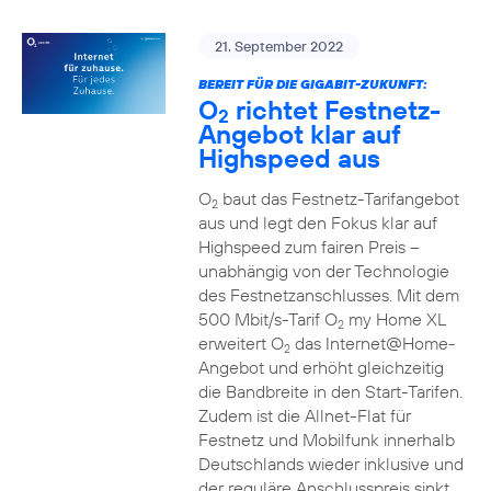
21. September 2022
BEREIT FÜR DIE GIGABIT-ZUKUNFT:
O
richtet Festnetz-
2
Angebot klar auf
Highspeed aus
O
baut das Festnetz-Tarifangebot
2
aus und legt den Fokus klar auf
Highspeed zum fairen Preis –
unabhängig von der Technologie
des Festnetzanschlusses. Mit dem
500 Mbit/s-Tarif O
my Home XL
2
erweitert O
das Internet@Home-
2
Angebot und erhöht gleichzeitig
die Bandbreite in den Start-Tarifen.
Zudem ist die Allnet-Flat für
Festnetz und Mobilfunk innerhalb
Deutschlands wieder inklusive und
der reguläre Anschlusspreis sinkt.