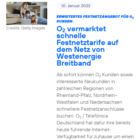
10. Januar 2022
ERWEITERTES FESTNETZANGEBOT FÜR O
2
KUNDEN:
O
vermarktet
Credits: Getty Images
2
schnelle
Festnetztarife auf
dem Netz von
Westenergie
Breitband
Ab sofort können O
Kunden sowie
2
interessierte Neukunden in
zahlreichen Regionen von
Rheinland-Pfalz, Nordrhein-
Westfalen und Niedersachsen
schnellere Festnetzanschlüsse
buchen. O
/ Telefónica
2
Deutschland hat dafür ihre bereits
heute führende Internet-
Verfügbarkeit für zuhause um einen