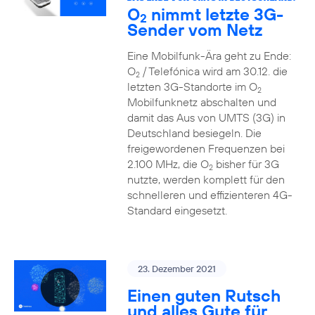
O
nimmt letzte 3G-
2
Sender vom Netz
Eine Mobilfunk-Ära geht zu Ende:
O
/ Telefónica wird am 30.12. die
2
letzten 3G-Standorte im O
2
Mobilfunknetz abschalten und
damit das Aus von UMTS (3G) in
Deutschland besiegeln. Die
freigewordenen Frequenzen bei
2.100 MHz, die O
bisher für 3G
2
nutzte, werden komplett für den
schnelleren und effizienteren 4G-
Standard eingesetzt.
23. Dezember 2021
Einen guten Rutsch
und alles Gute für