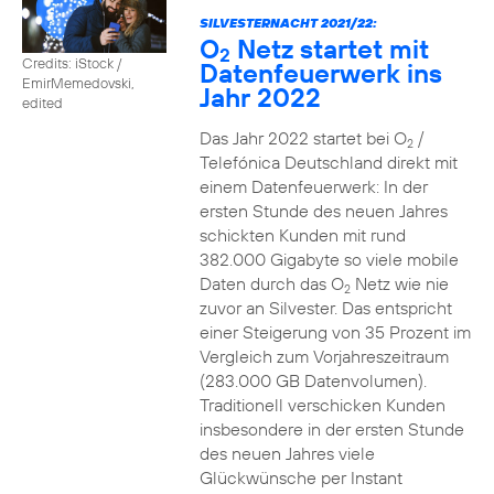
SILVESTERNACHT 2021/22:
O
Netz startet mit
2
Credits: iStock /
Datenfeuerwerk ins
EmirMemedovski,
Jahr 2022
edited
Das Jahr 2022 startet bei O
/
2
Telefónica Deutschland direkt mit
einem Datenfeuerwerk: In der
ersten Stunde des neuen Jahres
schickten Kunden mit rund
382.000 Gigabyte so viele mobile
Daten durch das O
Netz wie nie
2
zuvor an Silvester. Das entspricht
einer Steigerung von 35 Prozent im
Vergleich zum Vorjahreszeitraum
(283.000 GB Datenvolumen).
Traditionell verschicken Kunden
insbesondere in der ersten Stunde
des neuen Jahres viele
Glückwünsche per Instant