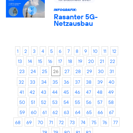
INFOGRAFIK:
Rasanter 5G-
Netzausbau
1
2
3
4
5
6
7
8
9
10
11
12
13
14
15
16
17
18
19
20
21
22
23
24
25
26
27
28
29
30
31
32
33
34
35
36
37
38
39
40
41
42
43
44
45
46
47
48
49
50
51
52
53
54
55
56
57
58
59
60
61
62
63
64
65
66
67
68
69
70
71
72
73
74
75
76
77
78
79
80
81
82