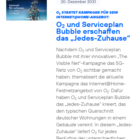
20. Dezember 2021
O
STARTET KAMPAGNE FÜR SEIN
2
INTERNET@HOME-ANGEBOT:
O
und Serviceplan
2
Bubble erschaffen
das „Jedes-Zuhause“
Nachdem O
und Serviceplan
2
Bubble mit ihrer innovativen „The
Visible Net“-Kampagne das 5G-
Netz von O
sichtbar gemacht
2
haben, thematisiert die aktuelle
Kampagne das Internet@Home-
Festnetzangebot von O
: Dafür
2
haben O
und Serviceplan Bubble
2
das „Jedes-Zuhause“ kreiert, das
den typischen Querschnitt
deutscher Wohnungen in einem
Gebäude vereint. In diesem „Jedes-
Zuhause” liefert O
für jedes
2
Bedürfnis der unterschiedlichen