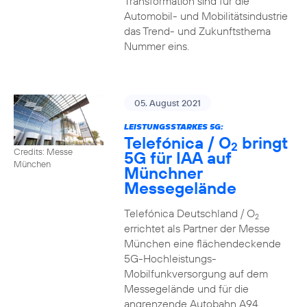
Transformation sind für die
Automobil- und Mobilitätsindustrie
das Trend- und Zukunftsthema
Nummer eins.
05. August 2021
LEISTUNGSSTARKES 5G:
Telefónica / O
bringt
2
Credits: Messe
5G für IAA auf
München
Münchner
Messegelände
Telefónica Deutschland / O
2
errichtet als Partner der Messe
München eine flächendeckende
5G-Hochleistungs-
Mobilfunkversorgung auf dem
Messegelände und für die
angrenzende Autobahn A94.