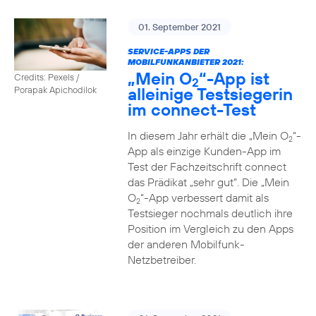
01. September 2021
SERVICE-APPS DER
MOBILFUNKANBIETER 2021:
„Mein O
“-App ist
Credits: Pexels /
2
alleinige Testsiegerin
Porapak Apichodilok
im connect-Test
In diesem Jahr erhält die „Mein O
“-
2
App als einzige Kunden-App im
Test der Fachzeitschrift connect
das Prädikat „sehr gut“. Die „Mein
O
“-App verbessert damit als
2
Testsieger nochmals deutlich ihre
Position im Vergleich zu den Apps
der anderen Mobilfunk-
Netzbetreiber.