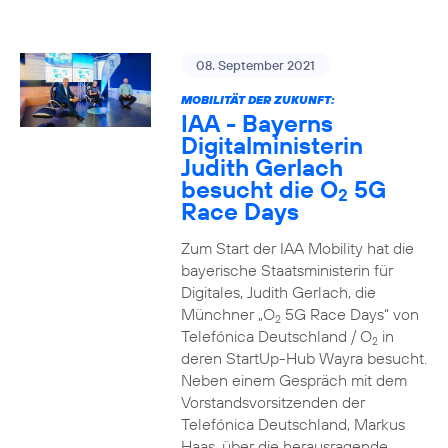
08. September 2021
MOBILITÄT DER ZUKUNFT:
IAA - Bayerns
Digitalministerin
Judith Gerlach
besucht die O
5G
2
Race Days
Zum Start der IAA Mobility hat die
bayerische Staatsministerin für
Digitales, Judith Gerlach, die
Münchner „O
5G Race Days“ von
2
Telefónica Deutschland / O
in
2
deren StartUp-Hub Wayra besucht.
Neben einem Gespräch mit dem
Vorstandsvorsitzenden der
Telefónica Deutschland, Markus
Haas, über die herausragende