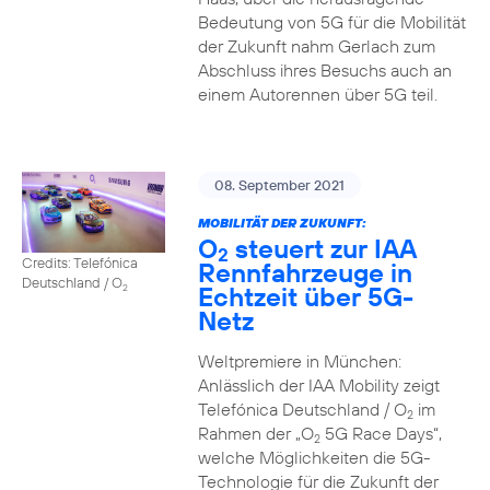
Bedeutung von 5G für die Mobilität
der Zukunft nahm Gerlach zum
Abschluss ihres Besuchs auch an
einem Autorennen über 5G teil.
08. September 2021
MOBILITÄT DER ZUKUNFT:
O
steuert zur IAA
2
Credits: Telefónica
Rennfahrzeuge in
Deutschland / O
Echtzeit über 5G-
2
Netz
Weltpremiere in München:
Anlässlich der IAA Mobility zeigt
Telefónica Deutschland / O
im
2
Rahmen der „O
5G Race Days“,
2
welche Möglichkeiten die 5G-
Technologie für die Zukunft der