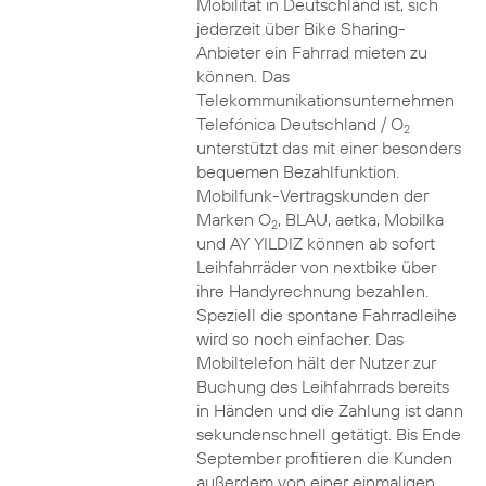
Mobilität in Deutschland ist, sich
jederzeit über Bike Sharing-
Anbieter ein Fahrrad mieten zu
können. Das
Telekommunikationsunternehmen
Telefónica Deutschland / O
2
unterstützt das mit einer besonders
bequemen Bezahlfunktion.
Mobilfunk-Vertragskunden der
Marken O
, BLAU, aetka, Mobilka
2
und AY YILDIZ können ab sofort
Leihfahrräder von nextbike über
ihre Handyrechnung bezahlen.
Speziell die spontane Fahrradleihe
wird so noch einfacher. Das
Mobiltelefon hält der Nutzer zur
Buchung des Leihfahrrads bereits
in Händen und die Zahlung ist dann
sekundenschnell getätigt. Bis Ende
September profitieren die Kunden
außerdem von einer einmaligen