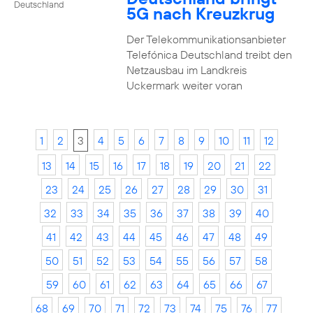
Deutschland
5G nach Kreuzkrug
Der Telekommunikationsanbieter
Telefónica Deutschland treibt den
Netzausbau im Landkreis
Uckermark weiter voran
1
2
3
4
5
6
7
8
9
10
11
12
13
14
15
16
17
18
19
20
21
22
23
24
25
26
27
28
29
30
31
32
33
34
35
36
37
38
39
40
41
42
43
44
45
46
47
48
49
50
51
52
53
54
55
56
57
58
59
60
61
62
63
64
65
66
67
68
69
70
71
72
73
74
75
76
77