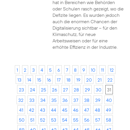
hat in Bereichen wie Behörden
oder Schulen rasch gezeigt, wo die
Defizite liegen. Es wurden jedoch
auch die enormen Chancen der
Digitalisierung sichtbar – für den
Klimaschutz, für neue
Arbeitsweisen oder für eine
erhöhte Effizienz in der Industrie.
1
2
3
4
5
6
7
8
9
10
11
12
13
14
15
16
17
18
19
20
21
22
23
24
25
26
27
28
29
30
31
32
33
34
35
36
37
38
39
40
41
42
43
44
45
46
47
48
49
50
51
52
53
54
55
56
57
58
59
60
61
62
63
64
65
66
67