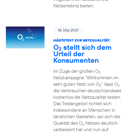
Netzerlebnis bieten.
18. Mai 2021
HÄRTETEST ZUR NETZQUALITÄT:
O
stellt sich dem
2
Urteil der
Konsumenten
Im Zuge der großen O
2
Netzkampagne “Willkommen im
sehr guten Netz von O
” lässt O
2
2
die Verbraucher deutschlandweit
kostenlos die Netzqualität testen.
Das Testangebot richtet sich
insbesondere an Menschen in
ländlichen Gebieten, wo sich die
Qualität des O
Netzes deutlich
2
verbessert hat und nun auf