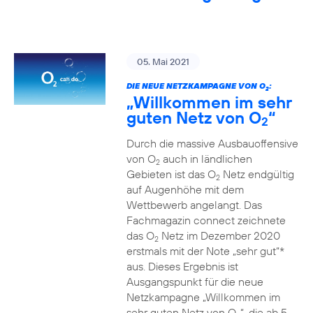
05. Mai 2021
DIE NEUE NETZKAMPAGNE VON O
:
2
„Willkommen im sehr
guten Netz von O
“
2
Durch die massive Ausbauoffensive
von O
auch in ländlichen
2
Gebieten ist das O
Netz endgültig
2
auf Augenhöhe mit dem
Wettbewerb angelangt. Das
Fachmagazin connect zeichnete
das O
Netz im Dezember 2020
2
erstmals mit der Note „sehr gut“*
aus. Dieses Ergebnis ist
Ausgangspunkt für die neue
Netzkampagne „Willkommen im
sehr guten Netz von O
“, die ab 5.