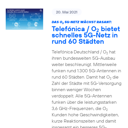
20. Mai 2021
DAS O
5G-NETZ WÄCHST RASANT:
2
Telefónica / O
bietet
2
schnelles 5G-Netz in
rund 60 Städten
Telefónica Deutschland / O
hat
2
ihren bundesweiten 5G-Ausbau
weiter beschleunigt. Mittlerweile
funken rund 1.300 5G-Antennen in
rund 60 Städten. Damit hat O
die
2
Zahl der Städte mit 5G-Versorgung
binnen weniger Wochen
verdoppelt. Alle 5G-Antennen
funken über die leistungsstarken
3,6 GHz-Frequenzen, die O
2
Kunden hohe Geschwindigkeiten,
kurze Reaktionszeiten und damit
insgesamt ein besseres 5G-