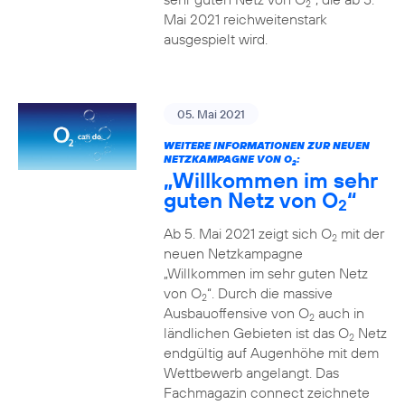
2
Mai 2021 reichweitenstark
ausgespielt wird.
05. Mai 2021
WEITERE INFORMATIONEN ZUR NEUEN
NETZKAMPAGNE VON O
:
2
„Willkommen im sehr
guten Netz von O
“
2
Ab 5. Mai 2021 zeigt sich O
mit der
2
neuen Netzkampagne
„Willkommen im sehr guten Netz
von O
“. Durch die massive
2
Ausbauoffensive von O
auch in
2
ländlichen Gebieten ist das O
Netz
2
endgültig auf Augenhöhe mit dem
Wettbewerb angelangt. Das
Fachmagazin connect zeichnete