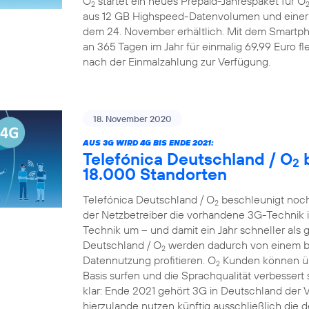
O
startet ein neues Prepaid-Jahrespaket für O
2
aus 12 GB Highspeed-Datenvolumen und einer A
dem 24. November erhältlich. Mit dem Smartp
an 365 Tagen im Jahr für einmalig 69,99 Euro fle
nach der Einmalzahlung zur Verfügung.
18. November 2020
AUS 3G WIRD 4G BIS ENDE 2021:
Telefónica Deutschland / O
b
2
18.000 Standorten
Telefónica Deutschland / O
beschleunigt noch
2
der Netzbetreiber die vorhandene 3G-Technik 
Technik um – und damit ein Jahr schneller als 
Deutschland / O
werden dadurch von einem bes
2
Datennutzung profitieren. O
Kunden können übe
2
Basis surfen und die Sprachqualität verbessert 
klar: Ende 2021 gehört 3G in Deutschland der
hierzulande nutzen künftig ausschließlich die