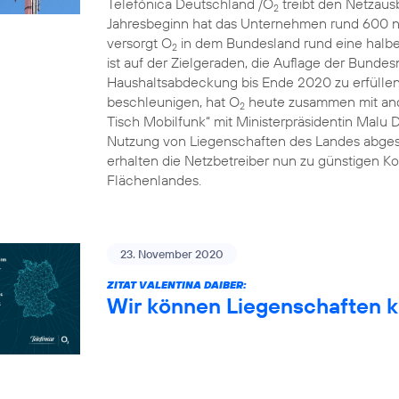
Telefónica Deutschland /O
treibt den Netzausb
2
Jahresbeginn hat das Unternehmen rund 600 n
versorgt O
in dem Bundesland rund eine halbe 
2
ist auf der Zielgeraden, die Auflage der Bunde
Haushaltsabdeckung bis Ende 2020 zu erfülle
beschleunigen, hat O
heute zusammen mit and
2
Tisch Mobilfunk“ mit Ministerpräsidentin Malu 
Nutzung von Liegenschaften des Landes abgesc
erhalten die Netzbetreiber nun zu günstigen Ko
Flächenlandes.
23. November 2020
ZITAT VALENTINA DAIBER:
Wir können Liegenschaften k