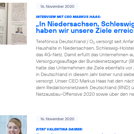
16. November 2020
INTERVIEW MIT CEO MARKUS HAAS:
„In Niedersachsen, Schleswi
haben wir unsere Ziele erreic
Telefónica Deutschland / O
versorgt seit Anf
2
Haushalte in Niedersachsen, Schleswig-Holste
das 4G-Netz. Damit erfüllt das Unternehmen au
Versorgungsauflage der Bundesnetzagentur (B
hatte das Unternehmen die Ziele ebenfalls vor A
in Deutschland in diesem Jahr bisher rund sie
versorgt. Unser CEO Markus Haas hat den näc
dem Redaktionsnetzwerk Deutschland (RND) üb
Netzausbau-Offensive 2020 sowie über den ne
16. November 2020
ZITAT VALENTINA DAIBER: