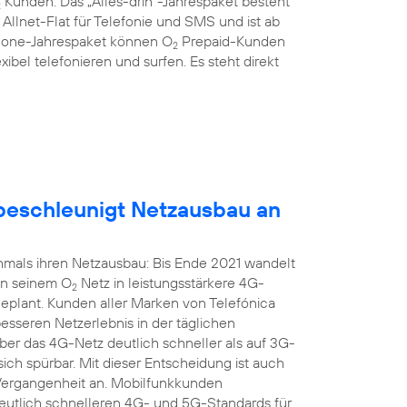
Kunden: Das „Alles-drin“-Jahrespaket besteht
2
llnet-Flat für Telefonie und SMS und ist ab
hone-Jahrespaket können O
Prepaid-Kunden
2
xibel telefonieren und surfen. Es steht direkt
eschleunigt Netzausbau an
mals ihren Netzausbau: Bis Ende 2021 wandelt
in seinem O
Netz in leistungsstärkere 4G-
2
geplant. Kunden aller Marken von Telefónica
seren Netzerlebnis in der täglichen
r das 4G-Netz deutlich schneller als auf 3G-
sich spürbar. Mit dieser Entscheidung ist auch
 Vergangenheit an. Mobilfunkkunden
 deutlich schnelleren 4G- und 5G-Standards für