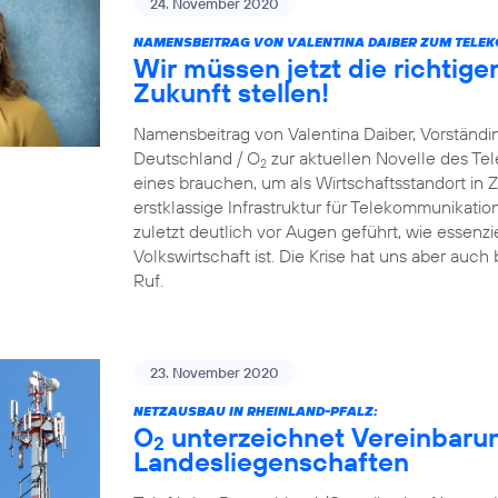
24. November 2020
NAMENSBEITRAG VON VALENTINA DAIBER ZUM TELE
Wir müssen jetzt die richtige
Zukunft stellen!
Namensbeitrag von Valentina Daiber, Vorständin
Deutschland / O
zur aktuellen Novelle des T
2
eines brauchen, um als Wirtschaftsstandort in Zu
erstklassige Infrastruktur für Telekommunikat
zuletzt deutlich vor Augen geführt, wie essenzie
Volkswirtschaft ist. Die Krise hat uns aber auch
Ruf.
23. November 2020
NETZAUSBAU IN RHEINLAND-PFALZ:
O
unterzeichnet Vereinbaru
2
Landesliegenschaften