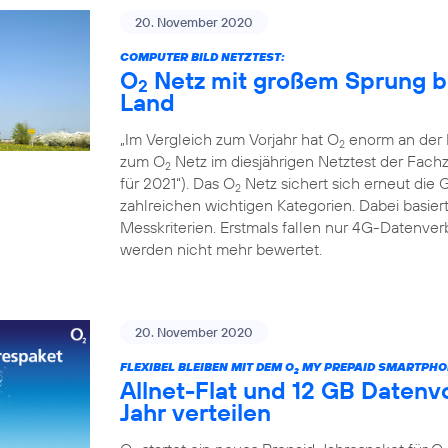
20. November 2020
COMPUTER BILD NETZTEST:
O
Netz mit großem Sprung b
2
Land
„Im Vergleich zum Vorjahr hat O
enorm an der L
2
zum O
Netz im diesjährigen Netztest der Fac
2
für 2021“). Das O
Netz sichert sich erneut die 
2
zahlreichen wichtigen Kategorien. Dabei basiert
Messkriterien. Erstmals fallen nur 4G-Datenv
werden nicht mehr bewertet.
20. November 2020
FLEXIBEL BLEIBEN MIT DEM O
MY PREPAID SMARTPHO
2
Allnet-Flat und 12 GB Daten
Jahr verteilen