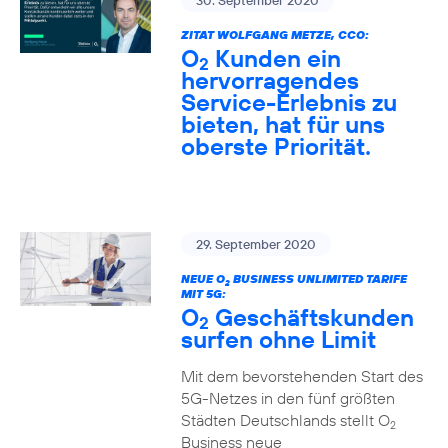
30. September 2020
ZITAT WOLFGANG METZE, CCO:
O
Kunden ein
2
hervorragendes
Service-Erlebnis zu
bieten, hat für uns
oberste Priorität.
29. September 2020
NEUE O
BUSINESS UNLIMITED TARIFE
2
MIT 5G:
O
Geschäftskunden
2
surfen ohne Limit
Mit dem bevorstehenden Start des
5G-Netzes in den fünf größten
Städten Deutschlands stellt O
2
Business neue