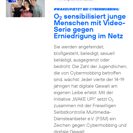
#WAKEUPJETZT BEI CYBERMOBBING:
O
sensibilisiert junge
2
Menschen mit Video-
Serie gegen
Erniedrigung im Netz
Sie werden angefeindet,
bloßgestellt, beleidigt, sexuell
belästigt, ausgegrenzt oder
bedroht: Die Zahl der Jugendlichen,
die von Cybermobbing betroffen
sind, wächst: Jeder vierte der 14-19
jährigen hat digitale Gewalt am
eigenen Leibe erlebt. Mit der
Initiative „WAKE UP!“ setzt O
2
zusammen mit der Freiwilligen
Selbstkontrolle Multimedia-
Diensteanbieter e.V. (FSM) ein
Zeichen gegen Cybermobbing und
digitale Gewalt.