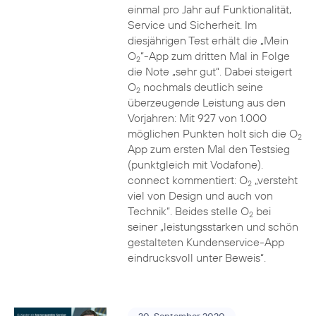
einmal pro Jahr auf Funktionalität,
Service und Sicherheit. Im
diesjährigen Test erhält die „Mein
O
“-App zum dritten Mal in Folge
2
die Note „sehr gut“. Dabei steigert
O
nochmals deutlich seine
2
überzeugende Leistung aus den
Vorjahren: Mit 927 von 1.000
möglichen Punkten holt sich die O
2
App zum ersten Mal den Testsieg
(punktgleich mit Vodafone).
connect kommentiert: O
„versteht
2
viel von Design und auch von
Technik“. Beides stelle O
bei
2
seiner „leistungsstarken und schön
gestalteten Kundenservice-App
eindrucksvoll unter Beweis“.