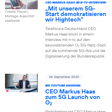
CEO MARKUS HAAS IM N-TV-INTERVIEW:
„Mit unserem 5G-
Credits: Placeit
|
Start demokratisieren
Montage, Ausschnitt
wir Hightech“
bearbeitet
Telefónica Deutschland CEO
Markus Haas blickt in einem
Interview mit n-tv auf den
bevorstehenden O
5G-Netz-Start,
2
auf die kommende 5G-Ära und die
Digitalisierung der Bundesrepublik.
24. September 2020
BEI YOUTUBE ANSEHEN:
CEO Markus Haas
zum 5G Launch von
O
2
Radiobeitrag mit CEO Markus Haas