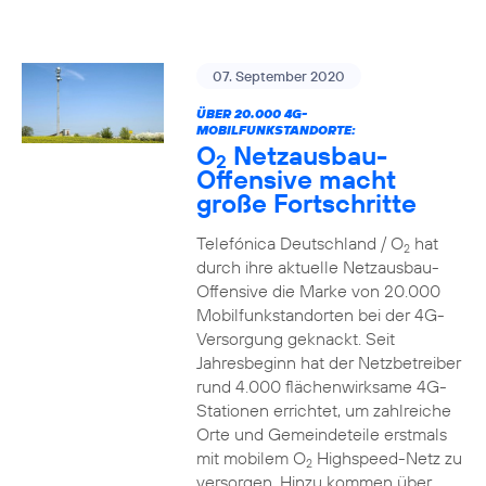
07. September 2020
ÜBER 20.000 4G-
MOBILFUNKSTANDORTE:
O
Netzausbau-
2
Offensive macht
große Fortschritte
Telefónica Deutschland / O
hat
2
durch ihre aktuelle Netzausbau-
Offensive die Marke von 20.000
Mobilfunkstandorten bei der 4G-
Versorgung geknackt. Seit
Jahresbeginn hat der Netzbetreiber
rund 4.000 flächenwirksame 4G-
Stationen errichtet, um zahlreiche
Orte und Gemeindeteile erstmals
mit mobilem O
Highspeed-Netz zu
2
versorgen. Hinzu kommen über