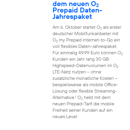
dem neuen O
2
Prepaid Daten-
Jahrespaket
Am 6. Oktober startet O
als erster
2
deutscher Mobilfunkanbieter mit
O
my Prepaid Internet-to-Go ein
2
voll flexibles Daten-Jahrespaket.
Für einmalig 49,99 Euro können O
2
Kunden ein Jahr lang 30 GB
Highspeed-Datenvolumen im O
2
LTE-Netz nutzen – ohne
zusätzliche monatliche Kosten –
beispielsweise als mobile Office-
Lösung oder flexible Streaming-
Alternative.
O
hebt mit dem
1
2
neuen Prepaid-Tarif die mobile
Freiheit seiner Kunden auf ein
neues Level.