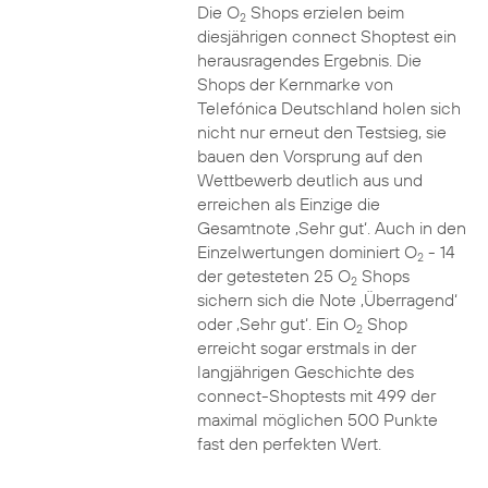
Die O
Shops erzielen beim
2
diesjährigen connect Shoptest ein
herausragendes Ergebnis. Die
Shops der Kernmarke von
Telefónica Deutschland holen sich
nicht nur erneut den Testsieg, sie
bauen den Vorsprung auf den
Wettbewerb deutlich aus und
erreichen als Einzige die
Gesamtnote ‚Sehr gut‘. Auch in den
Einzelwertungen dominiert O
- 14
2
der getesteten 25 O
Shops
2
sichern sich die Note ‚Überragend‘
oder ‚Sehr gut‘. Ein O
Shop
2
erreicht sogar erstmals in der
langjährigen Geschichte des
connect-Shoptests mit 499 der
maximal möglichen 500 Punkte
fast den perfekten Wert.