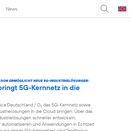
News
SSON ERMÖGLICHT NEUE 5G-INDUSTRIELÖSUNGEN:
ringt 5G-Kernnetz in die
nica Deutschland / O
das 5G-Kernnetz sowie
2
strielösungen in die Cloud bringen. Über das
dustrielösungen schneller entwickeln,
er automatisieren und Anwendungen in Echtzeit
ierung seines 5G-Kernnetzes wird Telefónica