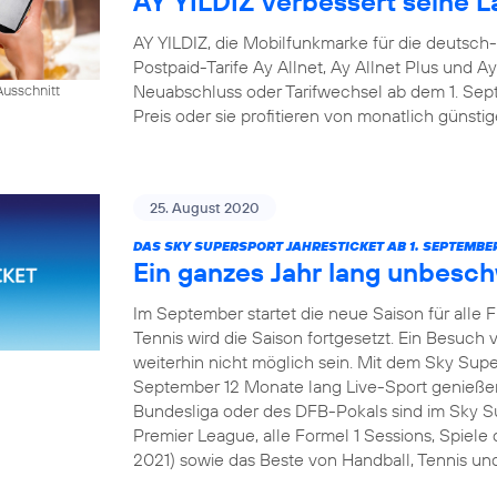
AY YILDIZ verbessert seine La
AY YILDIZ, die Mobilfunkmarke für die deutsch
Postpaid-Tarife Ay Allnet, Ay Allnet Plus und A
Neuabschluss oder Tarifwechsel ab dem 1. S
usschnitt
Preis oder sie profitieren von monatlich günsti
25. August 2020
DAS SKY SUPERSPORT JAHRESTICKET AB 1. SEPTEMBER
Ein ganzes Jahr lang unbesc
Im September startet die neue Saison für alle 
Tennis wird die Saison fortgesetzt. Ein Besuch v
weiterhin nicht möglich sein. Mit dem Sky Sup
September 12 Monate lang Live-Sport genießen
Bundesliga oder des DFB-Pokals sind im Sky Su
Premier League, alle Formel 1 Sessions, Spie
2021) sowie das Beste von Handball, Tennis und