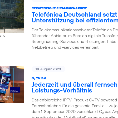
STRATEGISCHE ZUSAMMENARBEIT:
Telefónica Deutschland setzt
Unterstützung bei effiziente
Der Telekommunikationsanbieter Telefónica De
führender Anbieter im Bereich digitale Transfo
land
Reengineering-Services und -Lösungen, haben
Netzbetrieb und -services vereinbart.
18. August 2020
O
TV 2.0:
2
Jederzeit und überall fernse
Leistungs-Verhältnis
Das erfolgreiche IPTV-Produkt O
TV powered b
2
Fernseherlebnis für die gesamte Familie – zu je
dem 1. September 2020 verschlankt O
das Ang
2
HomeSpot- oder Mobilfunk-Kunden – sie alle p