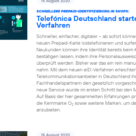
19. August 2020
SCHNELLERE PREPAID-IDENTIFIZIERUNG IN SHOPS:
Telefónica Deutschland starte
Verfahren
Schneller, einfacher, digitaler – ab sofort kön
neuen Prepaid-Karte lostelefonieren und surfe
Neukunden können ihre Identität bereits beim
bestätigen lassen, indem ihre Personalausweis
überprüft werden. Bisher war das ein rein manue
nahm. Mit dem neuen eID-Verfahren erleichtert 
Telekommunikationsanbieter in Deutschland i
Fachhandelspartnern den gesetzlich vorgeschri
neue Service wurde im ersten Schritt bei den 
Auf Basis der hier gesammelten Erfahrungen pr
die Kernmarke O
sowie weitere Marken, um d
2
anzubieten.
19. August 2020