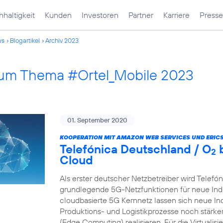
haltigkeit
Kunden
Investoren
Partner
Karriere
Presse
ws
Blogartikel
Archiv 2023
 zum Thema #Ortel_Mobile 2023
01. September 2020
KOOPERATION MIT AMAZON WEB SERVICES UND ERIC
Telefónica Deutschland / O
b
2
Cloud
Als erster deutscher Netzbetreiber wird Telefó
grundlegende 5G-Netzfunktionen für neue Indu
cloudbasierte 5G Kernnetz lassen sich neue In
Produktions- und Logistikprozesse noch stärk
(Edge Computing) realisieren. Für die Virtualis