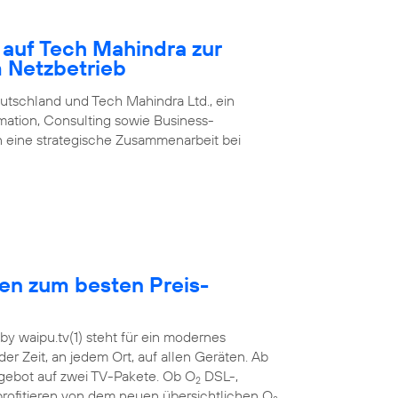
 auf Tech Mahindra zur
m Netzbetrieb
utschland und Tech Mahindra Ltd., ein
rmation, Consulting sowie Business-
 eine strategische Zusammenarbeit bei
hen zum besten Preis-
y waipu.tv(1) steht für ein modernes
der Zeit, an jedem Ort, auf allen Geräten. Ab
ebot auf zwei TV-Pakete. Ob O
DSL-,
2
rofitieren von dem neuen übersichtlichen O