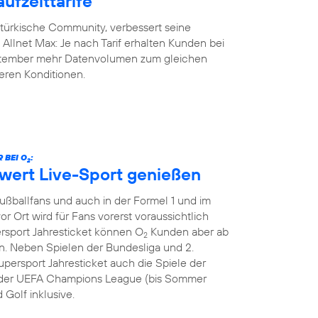
ufzeittarife
-türkische Community, verbessert seine
y Allnet Max: Je nach Tarif erhalten Kunden bei
eptember mehr Datenvolumen zum gleichen
geren Konditionen.
 BEI O
:
2
hwert Live-Sport genießen
Fußballfans und auch in der Formel 1 und im
or Ort wird für Fans vorerst voraussichtlich
ersport Jahresticket können O
Kunden aber ab
2
. Neben Spielen der Bundesliga und 2.
persport Jahresticket auch die Spiele der
le der UEFA Champions League (bis Sommer
 Golf inklusive.