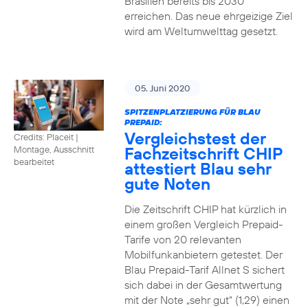
Brasilien bereits bis 2030
erreichen. Das neue ehrgeizige Ziel
wird am Weltumwelttag gesetzt.
05. Juni 2020
SPITZENPLATZIERUNG FÜR BLAU
PREPAID:
Vergleichstest der
Credits: Placeit
|
Fachzeitschrift CHIP
Montage, Ausschnitt
bearbeitet
attestiert Blau sehr
gute Noten
Die Zeitschrift CHIP hat kürzlich in
einem großen Vergleich Prepaid-
Tarife von 20 relevanten
Mobilfunkanbietern getestet. Der
Blau Prepaid-Tarif Allnet S sichert
sich dabei in der Gesamtwertung
mit der Note „sehr gut“ (1,29) einen