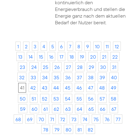
kontinuierlich den
Energieverbrauch und stellen die
Energie ganz nach dem aktuellen
Bedarf der Nutzer bereit.
1
2
3
4
5
6
7
8
9
10
11
12
13
14
15
16
17
18
19
20
21
22
23
24
25
26
27
28
29
30
31
32
33
34
35
36
37
38
39
40
41
42
43
44
45
46
47
48
49
50
51
52
53
54
55
56
57
58
59
60
61
62
63
64
65
66
67
68
69
70
71
72
73
74
75
76
77
78
79
80
81
82