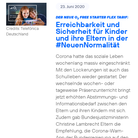
23. Juni 2020
DER NEUE O
FREE STARTER FLEX TARIF:
2
Erreichbarkeit und
Credits: Telefónica
Sicherheit für Kinder
Deutschland
und ihre Eltern in der
#NeuenNormalität
Corona hatte das soziale Leben
wochenlang massiv eingeschränkt.
Mit den Lockerungen ist auch das
Schulleben wieder gestartet. Der
wechselnde wochen- oder
tageweise Präsenzunterricht bringt
jetzt erhöhten Abstimmungs- und
Informationsbedarf zwischen den
Eltern und ihren Kindern mit sich.
Zudem gab Bundesjustizministerin
Christine Lambrecht Eltern die
Empfehlung, die Corona-Warn-
App der Bundesregierung auf den