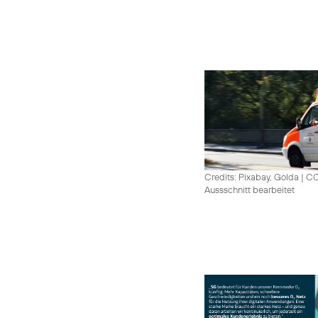
Credits: Pixabay, Golda
|
CC
Aussschnitt bearbeitet