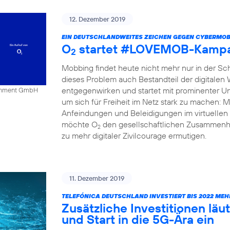
12. Dezember 2019
EIN DEUTSCHLANDWEITES ZEICHEN GEGEN CYBERMOB
O
startet #LOVEMOB-Kampa
2
Mobbing findet heute nicht mehr nur in der Schu
dieses Problem auch Bestandteil der digitalen
entgegenwirken und startet mit prominenter Un
tainment GmbH
um sich für Freiheit im Netz stark zu mache
Anfeindungen und Beleidigungen im virtuellen 
möchte O
den gesellschaftlichen Zusammenha
2
zu mehr digitaler Zivilcourage ermutigen.
11. Dezember 2019
TELEFÓNICA DEUTSCHLAND INVESTIERT BIS 2022 MEH
Zusätzliche Investitionen l
und Start in die 5G-Ära ein