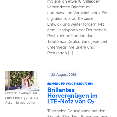
mit jährlich etwa 18 Milliarden
versendeten Briefen im
europaweiten Vergleich vorn. Ein
digitales Tool dürfte diese
Entwicklung weiter fördern: Mit
dem Handyporto der Deutschen
Post können Kunden der
Telefónica Deutschland jederzeit
unterwegs ihre Briefe und
Postkarten […]
23. August 2018
ENHANCED VOICE SERVICES:
Brillantes
Credits: Pixabay User
Hörvergnügen im
Free-Photos
|
CC0 1.0,
LTE-Netz von O
2
Auschnitt bearbeitet
Telefónica Deutschland hat den
Sprach-Standard „Enhanced Voice