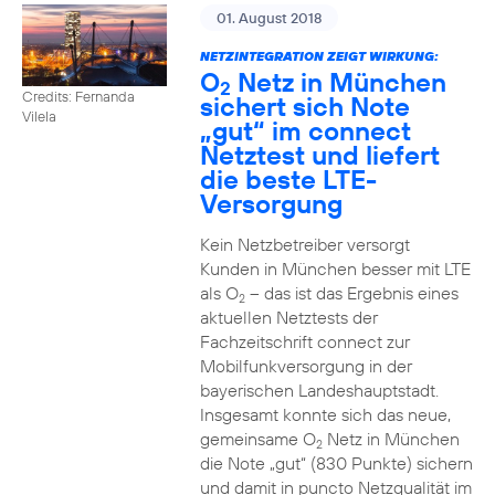
01. August 2018
NETZINTEGRATION ZEIGT WIRKUNG:
O
Netz in München
2
Credits: Fernanda
sichert sich Note
Vilela
„gut“ im connect
Netztest und liefert
die beste LTE-
Versorgung
Kein Netzbetreiber versorgt
Kunden in München besser mit LTE
als O
– das ist das Ergebnis eines
2
aktuellen Netztests der
Fachzeitschrift connect zur
Mobilfunkversorgung in der
bayerischen Landeshauptstadt.
Insgesamt konnte sich das neue,
gemeinsame O
Netz in München
2
die Note „gut“ (830 Punkte) sichern
und damit in puncto Netzqualität im