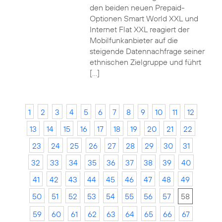
den beiden neuen Prepaid-
Optionen Smart World XXL und
Internet Flat XXL reagiert der
Mobilfunkanbieter auf die
steigende Datennachfrage seiner
ethnischen Zielgruppe und führt
[…]
1
2
3
4
5
6
7
8
9
10
11
12
13
14
15
16
17
18
19
20
21
22
23
24
25
26
27
28
29
30
31
32
33
34
35
36
37
38
39
40
41
42
43
44
45
46
47
48
49
50
51
52
53
54
55
56
57
58
59
60
61
62
63
64
65
66
67