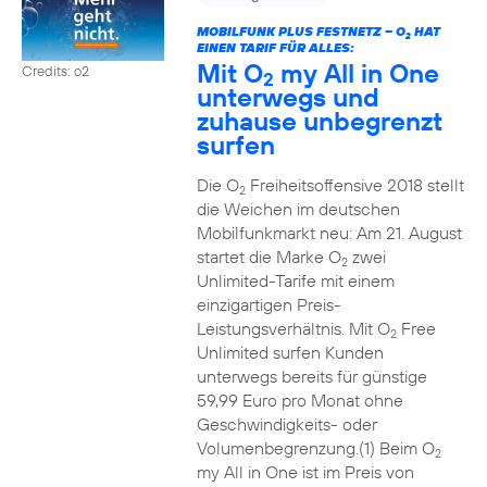
MOBILFUNK PLUS FESTNETZ – O
HAT
2
EINEN TARIF FÜR ALLES:
Mit O
my All in One
Credits: o2
2
unterwegs und
zuhause unbegrenzt
surfen
Die O
Freiheitsoffensive 2018 stellt
2
die Weichen im deutschen
Mobilfunkmarkt neu: Am 21. August
startet die Marke O
zwei
2
Unlimited-Tarife mit einem
einzigartigen Preis-
Leistungsverhältnis. Mit O
Free
2
Unlimited surfen Kunden
unterwegs bereits für günstige
59,99 Euro pro Monat ohne
Geschwindigkeits- oder
Volumenbegrenzung.(1) Beim O
2
my All in One ist im Preis von