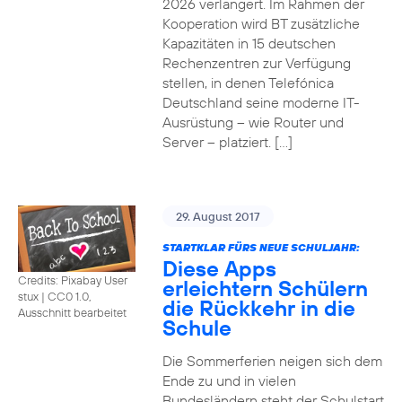
2026 verlängert. Im Rahmen der
Kooperation wird BT zusätzliche
Kapazitäten in 15 deutschen
Rechenzentren zur Verfügung
stellen, in denen Telefónica
Deutschland seine moderne IT-
Ausrüstung – wie Router und
Server – platziert. […]
29. August 2017
STARTKLAR FÜRS NEUE SCHULJAHR:
Diese Apps
Credits: Pixabay User
erleichtern Schülern
stux
|
CC0 1.0,
die Rückkehr in die
Ausschnitt bearbeitet
Schule
Die Sommerferien neigen sich dem
Ende zu und in vielen
Bundesländern steht der Schulstart