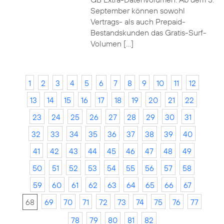
September können sowohl
Vertrags- als auch Prepaid-
Bestandskunden das Gratis-Surf-
Volumen […]
1
2
3
4
5
6
7
8
9
10
11
12
13
14
15
16
17
18
19
20
21
22
23
24
25
26
27
28
29
30
31
32
33
34
35
36
37
38
39
40
41
42
43
44
45
46
47
48
49
50
51
52
53
54
55
56
57
58
59
60
61
62
63
64
65
66
67
68
69
70
71
72
73
74
75
76
77
78
79
80
81
82