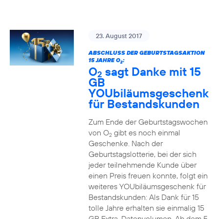
23. August 2017
ABSCHLUSS DER GEBURTSTAGSAKTION
15 JAHRE O
:
2
O
sagt Danke mit 15
2
GB
YOUbiläumsgeschenk
für Bestandskunden
Zum Ende der Geburtstagswochen
von O
gibt es noch einmal
2
Geschenke. Nach der
Geburtstagslotterie, bei der sich
jeder teilnehmende Kunde über
einen Preis freuen konnte, folgt ein
weiteres YOUbiläumsgeschenk für
Bestandskunden: Als Dank für 15
tolle Jahre erhalten sie einmalig 15
GB Extra-Datenvolumen. Ab dem 5.