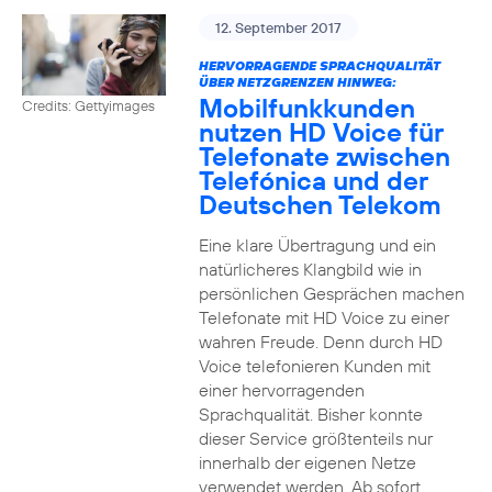
12. September 2017
HERVORRAGENDE SPRACHQUALITÄT
ÜBER NETZGRENZEN HINWEG:
Mobilfunkkunden
Credits: Gettyimages
nutzen HD Voice für
Telefonate zwischen
Telefónica und der
Deutschen Telekom
Eine klare Übertragung und ein
natürlicheres Klangbild wie in
persönlichen Gesprächen machen
Telefonate mit HD Voice zu einer
wahren Freude. Denn durch HD
Voice telefonieren Kunden mit
einer hervorragenden
Sprachqualität. Bisher konnte
dieser Service größtenteils nur
innerhalb der eigenen Netze
verwendet werden. Ab sofort