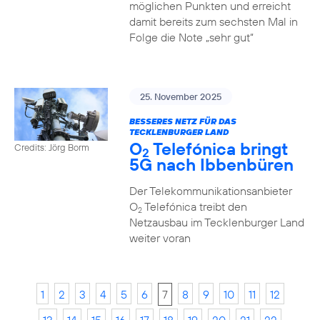
möglichen Punkten und erreicht
damit bereits zum sechsten Mal in
Folge die Note „sehr gut“
25. November 2025
BESSERES NETZ FÜR DAS
TECKLENBURGER LAND
O
Telefónica bringt
Credits: Jörg Borm
2
5G nach Ibbenbüren
Der Telekommunikationsanbieter
O
Telefónica treibt den
2
Netzausbau im Tecklenburger Land
weiter voran
1
2
3
4
5
6
7
8
9
10
11
12