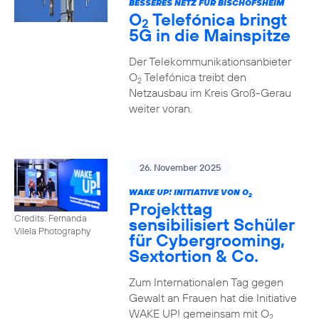
BESSERES NETZ FÜR BISCHOFSHEIM
O
Telefónica bringt
2
5G in die Mainspitze
Der Telekommunikationsanbieter
O
Telefónica treibt den
2
Netzausbau im Kreis Groß-Gerau
weiter voran.
26. November 2025
WAKE UP! INITIATIVE VON O
2
Projekttag
Credits: Fernanda
sensibilisiert Schüler
Vilela Photography
für Cybergrooming,
Sextortion & Co.
Zum Internationalen Tag gegen
Gewalt an Frauen hat die Initiative
WAKE UP! gemeinsam mit O
2