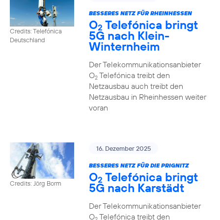
BESSERES NETZ FÜR RHEINHESSEN
O
Telefónica bringt
2
Credits: Telefónica
5G nach Klein-
Deutschland
Winternheim
Der Telekommunikationsanbieter
O
Telefónica treibt den
2
Netzausbau auch treibt den
Netzausbau in Rheinhessen weiter
voran
16. Dezember 2025
BESSERES NETZ FÜR DIE PRIGNITZ
O
Telefónica bringt
2
Credits: Jörg Borm
5G nach Karstädt
Der Telekommunikationsanbieter
O
Telefónica treibt den
2