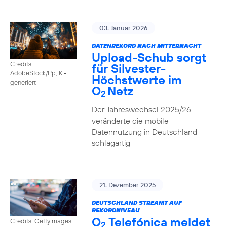
03. Januar 2026
DATENREKORD NACH MITTERNACHT
Upload-Schub sorgt
Credits:
für Silvester-
AdobeStock/Pp, KI-
Höchstwerte im
generiert
O
Netz
2
Der Jahreswechsel 2025/26
veränderte die mobile
Datennutzung in Deutschland
schlagartig
21. Dezember 2025
DEUTSCHLAND STREAMT AUF
REKORDNIVEAU
O
Telefónica meldet
Credits: Gettyimages
2