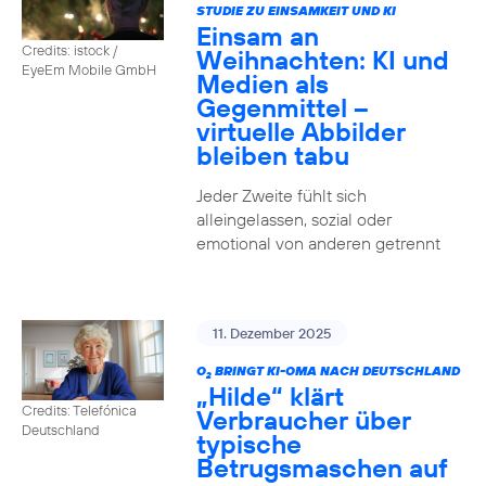
STUDIE ZU EINSAMKEIT UND KI
Einsam an
Credits: istock /
Weihnachten: KI und
EyeEm Mobile GmbH
Medien als
Gegenmittel –
virtuelle Abbilder
bleiben tabu
Jeder Zweite fühlt sich
alleingelassen, sozial oder
emotional von anderen getrennt
11. Dezember 2025
O
BRINGT KI-OMA NACH DEUTSCHLAND
2
„Hilde“ klärt
Credits: Telefónica
Verbraucher über
Deutschland
typische
Betrugsmaschen auf