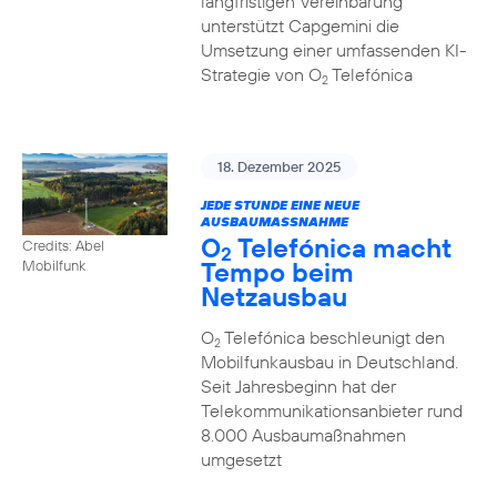
langfristigen Vereinbarung
unterstützt Capgemini die
Umsetzung einer umfassenden KI-
Strategie von O
Telefónica
2
18. Dezember 2025
JEDE STUNDE EINE NEUE
AUSBAUMASSNAHME
O
Telefónica macht
Credits: Abel
2
Tempo beim
Mobilfunk
Netzausbau
O
Telefónica beschleunigt den
2
Mobilfunkausbau in Deutschland.
Seit Jahresbeginn hat der
Telekommunikationsanbieter rund
8.000 Ausbaumaßnahmen
umgesetzt