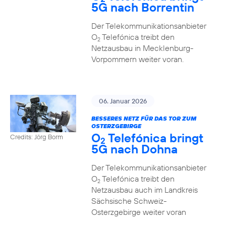
5G nach Borrentin
Der Telekommunikationsanbieter
O
Telefónica treibt den
2
Netzausbau in Mecklenburg-
Vorpommern weiter voran.
06. Januar 2026
BESSERES NETZ FÜR DAS TOR ZUM
OSTERZGEBIRGE
O
Telefónica bringt
Credits: Jörg Borm
2
5G nach Dohna
Der Telekommunikationsanbieter
O
Telefónica treibt den
2
Netzausbau auch im Landkreis
Sächsische Schweiz-
Osterzgebirge weiter voran