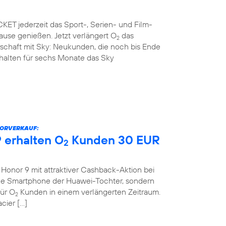
ET jederzeit das Sport-, Serien- und Film-
use genießen. Jetzt verlängert O
das
2
rschaft mit Sky: Neukunden, die noch bis Ende
rhalten für sechs Monate das Sky
VORVERKAUF:
 erhalten O
Kunden 30 EUR
2
onor 9 mit attraktiver Cashback-Aktion bei
eue Smartphone der Huawei-Tochter, sondern
für O
Kunden in einem verlängerten Zeitraum.
2
cier […]