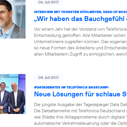
06. Juli 2017
INTERVIEW MIT THORSTEN KÜHLMEYER, HEAD OF BUS
„Wir haben das Bauchgefühl di
Vor einem Jahr hat der Vorstand von Telefóni
Entscheidung getroffen: Alle Mitarbeiter soll
Unternehmens zugreifen können. Das sogenannt
so neue Formen des Arbeitens und Entscheidens 
allen Mitarbeitern Zugriff zu ermöglichen, welche
04. Juli 2017
#DATADEBATES
IM TELEFÓNICA BASECAMP:
Neue Lösungen für schlaue S
Die jüngste Ausgabe der Tagesspiegel Data Deb
Die Debattenreihe mit Telefónica Deutschland a
wie Städte ihre Alltagsprobleme durch digitale
automatische Verkehrssteuerung oder die Opti