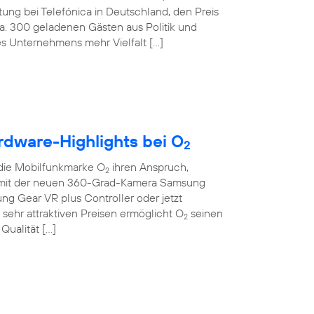
tung bei Telefónica in Deutschland, den Preis
ca. 300 geladenen Gästen aus Politik und
des Unternehmens mehr Vielfalt […]
rdware-Highlights bei O
2
die Mobilfunkmarke O
ihren Anspruch,
2
Ob mit der neuen 360-Grad-Kamera Samsung
sung Gear VR plus Controller oder jetzt
sehr attraktiven Preisen ermöglicht O
seinen
2
Qualität […]