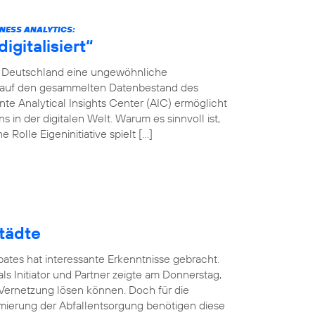
INESS ANALYTICS:
gitalisiert“
ca Deutschland eine ungewöhnliche
en auf den gesammelten Datenbestand des
e Analytical Insights Center (AIC) ermöglicht
in der digitalen Welt. Warum es sinnvoll ist,
 Rolle Eigeninitiative spielt […]
tädte
ates hat interessante Erkenntnisse gebracht.
ls Initiator und Partner zeigte am Donnerstag,
 Vernetzung lösen können. Doch für die
mierung der Abfallentsorgung benötigen diese