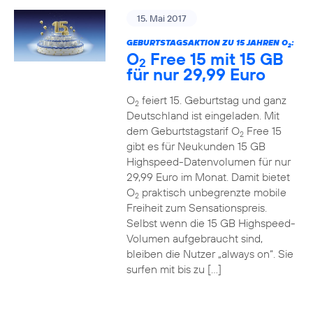
15. Mai 2017
GEBURTSTAGSAKTION ZU 15 JAHREN O
:
2
O
Free 15 mit 15 GB
2
für nur 29,99 Euro
O
feiert 15. Geburtstag und ganz
2
Deutschland ist eingeladen. Mit
dem Geburtstagstarif O
Free 15
2
gibt es für Neukunden 15 GB
Highspeed-Datenvolumen für nur
29,99 Euro im Monat. Damit bietet
O
praktisch unbegrenzte mobile
2
Freiheit zum Sensationspreis.
Selbst wenn die 15 GB Highspeed-
Volumen aufgebraucht sind,
bleiben die Nutzer „always on“. Sie
surfen mit bis zu […]