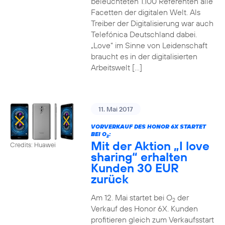
beleuchteten 1.100 Referenten alle
Facetten der digitalen Welt. Als
Treiber der Digitalisierung war auch
Telefónica Deutschland dabei.
„Love“ im Sinne von Leidenschaft
braucht es in der digitalisierten
Arbeitswelt […]
11. Mai 2017
VORVERKAUF DES HONOR 6X STARTET
BEI O
:
2
Mit der Aktion „I love
Credits: Huawei
sharing“ erhalten
Kunden 30 EUR
zurück
Am 12. Mai startet bei O
der
2
Verkauf des Honor 6X. Kunden
profitieren gleich zum Verkaufsstart