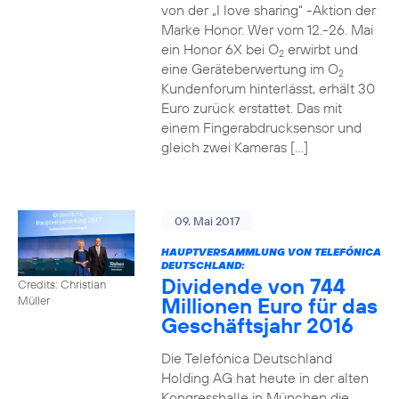
von der „I love sharing“ -Aktion der
Marke Honor. Wer vom 12.-26. Mai
ein Honor 6X bei O
erwirbt und
2
eine Geräteberwertung im O
2
Kundenforum hinterlässt, erhält 30
Euro zurück erstattet. Das mit
einem Fingerabdrucksensor und
gleich zwei Kameras […]
09. Mai 2017
HAUPTVERSAMMLUNG VON TELEFÓNICA
DEUTSCHLAND:
Dividende von 744
Credits: Christian
Millionen Euro für das
Müller
Geschäftsjahr 2016
Die Telefónica Deutschland
Holding AG hat heute in der alten
Kongresshalle in München die