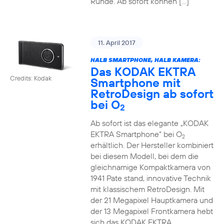
Runde. Ab sofort können […]
11. April 2017
HALB SMARTPHONE, HALB KAMERA:
Das KODAK EKTRA
Credits: Kodak
Smartphone mit
RetroDesign ab sofort
bei O
2
Ab sofort ist das elegante „KODAK
EKTRA Smartphone“ bei O
2
erhältlich. Der Hersteller kombiniert
bei diesem Modell, bei dem die
gleichnamige Kompaktkamera von
1941 Pate stand, innovative Technik
mit klassischem RetroDesign. Mit
der 21 Megapixel Hauptkamera und
der 13 Megapixel Frontkamera hebt
sich das KODAK EKTRA