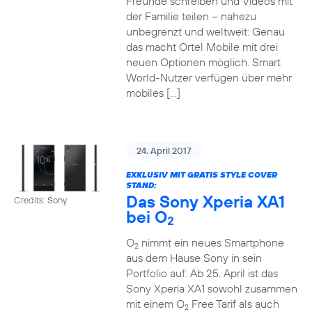
Freunde schreiben und Videos mit
der Familie teilen – nahezu
unbegrenzt und weltweit: Genau
das macht Ortel Mobile mit drei
neuen Optionen möglich. Smart
World-Nutzer verfügen über mehr
mobiles […]
24. April 2017
EXKLUSIV MIT GRATIS STYLE COVER
STAND:
Das Sony Xperia XA1
Credits: Sony
bei O
2
O
nimmt ein neues Smartphone
2
aus dem Hause Sony in sein
Portfolio auf: Ab 25. April ist das
Sony Xperia XA1 sowohl zusammen
mit einem O
Free Tarif als auch
2