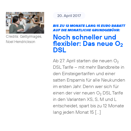
20. April 2017
BIS ZU 12 MONATE LANG 15 EURO RABATT
AUF DIE MONATLICHE GRUNDGEBÜHR:
Noch schneller und
Credits: Gettyimages,
flexibler: Das neue O
Noel Hendrickson
2
DSL
Ab 27. April starten die neuen O
2
DSL Tarife – mit mehr Bandbreite in
den Einsteigertarifen und einer
satten Ersparnis für alle Neukunden
im ersten Jahr. Denn wer sich für
einen der vier neuen O
DSL Tarife
2
in den Varianten XS, S, M und L
entscheidet, spart bis zu 12 Monate
lang jeden Monat 15 […]