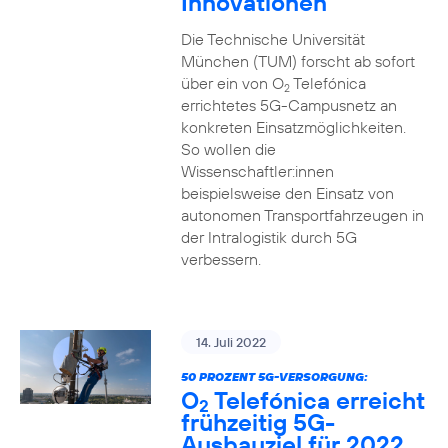
Innovationen
Die Technische Universität
München (TUM) forscht ab sofort
über ein von O
Telefónica
2
errichtetes 5G-Campusnetz an
konkreten Einsatzmöglichkeiten.
So wollen die
Wissenschaftler:innen
beispielsweise den Einsatz von
autonomen Transportfahrzeugen in
der Intralogistik durch 5G
verbessern.
14. Juli 2022
50 PROZENT 5G-VERSORGUNG:
O
Telefónica erreicht
2
frühzeitig 5G-
Ausbauziel für 2022