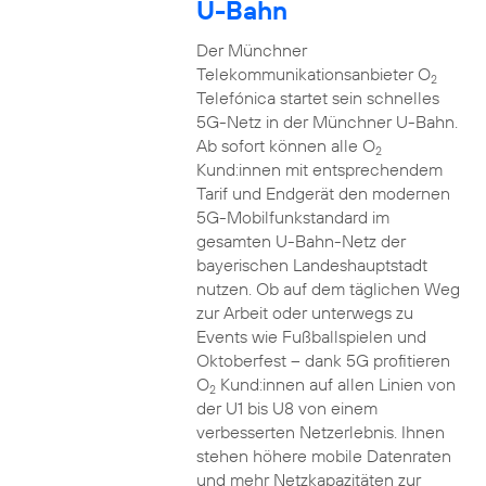
U-Bahn
Der Münchner
Telekommunikationsanbieter O
2
Telefónica startet sein schnelles
5G-Netz in der Münchner U-Bahn.
Ab sofort können alle O
2
Kund:innen mit entsprechendem
Tarif und Endgerät den modernen
5G-Mobilfunkstandard im
gesamten U-Bahn-Netz der
bayerischen Landeshauptstadt
nutzen. Ob auf dem täglichen Weg
zur Arbeit oder unterwegs zu
Events wie Fußballspielen und
Oktoberfest – dank 5G profitieren
O
Kund:innen auf allen Linien von
2
der U1 bis U8 von einem
verbesserten Netzerlebnis. Ihnen
stehen höhere mobile Datenraten
und mehr Netzkapazitäten zur