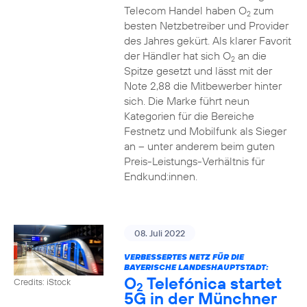
Telecom Handel haben O
zum
2
besten Netzbetreiber und Provider
des Jahres gekürt. Als klarer Favorit
der Händler hat sich O
an die
2
Spitze gesetzt und lässt mit der
Note 2,88 die Mitbewerber hinter
sich. Die Marke führt neun
Kategorien für die Bereiche
Festnetz und Mobilfunk als Sieger
an – unter anderem beim guten
Preis-Leistungs-Verhältnis für
Endkund:innen.
08. Juli 2022
VERBESSERTES NETZ FÜR DIE
BAYERISCHE LANDESHAUPTSTADT:
O
Telefónica startet
Credits: iStock
2
5G in der Münchner