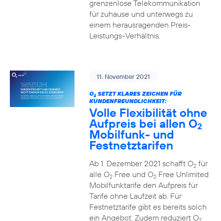
grenzenlose Telekommunikation
für zuhause und unterwegs zu
einem herausragenden Preis-
Leistungs-Verhältnis.
11. November 2021
O
SETZT KLARES ZEICHEN FÜR
2
KUNDENFREUNDLICHKEIT:
Volle Flexibilität ohne
Aufpreis bei allen O
2
Mobilfunk- und
Festnetztarifen
Ab 1. Dezember 2021 schafft O
für
2
alle O
Free und O
Free Unlimited
2
2
Mobilfunktarife den Aufpreis für
Tarife ohne Laufzeit ab. Für
Festnetztarife gibt es bereits solch
ein Angebot. Zudem reduziert O
2