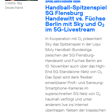
SPIELGESCHEHEN SEIN:
Credits: Sky
Handball-Spitzenspiel
Deutschland
SG Flensburg
Handewitt vs. Füchse
Berlin mit Sky und O
2
im 5G-Livestream
In Kooperation mit O
präsentiert
2
Sky das Spitzenspiel in der Liqui
Moly Handball-Bundesliga
zwischen der SG Flensburg-
Handewitt und Füchse Berlin am
10. November auch über das High-
End 5G Standalone-Netz von O
.
2
Das Spiel wird dank flexibel
einsetzbarer Profi- und Samsung-
Smartphone-Kameras im
superschnellen 5G Netz von O
2
hautnah verfolgt und unter
anderem live ins Internet
übertragen. Neben der klassischen