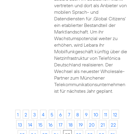
vertreten und dort als Anbieter von
mobilen Sprach- und
Datendiensten für ‚Global Citizens‘
ein etablierter Bestandteil der
Marktlandschaft. Um ihr
Wachstumspotenzial weiter zu
erhöhen, wird Lebara ihr
Mobilfunkgeschäft künftig über die
Netzinfrastruktur von Telefónica
Deutschland realisieren. Der
Wechsel als neuester Wholesale-
Partner zum Münchener
Telekommunikationsunternehmen
ist für nächstes Jahr geplant.
1
2
3
4
5
6
7
8
9
10
11
12
13
14
15
16
17
18
19
20
21
22