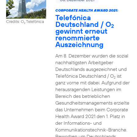
CORPORATE HEALTH AWARD 2021:
Telefónica
Credits: O
Telefónica
Deutschland / O
2
2
gewinnt erneut
renommierte
Auszeichnung
Am 8. Dezember wurden die sozial
nachhaltigsten Arbeitgeber
Deutschlands ausgezeichnet und
Telefónica Deutschland / O
ist
2
ganz vorne mit dabei. Aufgrund der
herausragenden Leistungen im
Bereich des betrieblichen
Gesundheitsmanagements erzielte
das Unternehmen beim Corporate
Health Award 2021 den 1. Platz in
der Informations- und
Kommunikationstechnik-Branche.
Beworben um Deutschlands