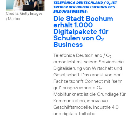
TELEFÓNICA DEUTSCHLAND / O
IST
2
TREIBER DER DIGITALISIERUNG DES
BILDUNGSWESENS:
Credits: Getty Images
Die Stadt Bochum
/ Maskot
erhält 1.000
Digitalpakete für
Schulen von O
2
Business
Telefónica Deutschland / O
2
ermöglicht mit seinen Services die
Digitalisierung von Wirtschaft und
Gesellschaft. Das erneut von der
Fachzeitschrift Connect mit “sehr
gut” ausgezeichnete O
2
Mobilfunknetz ist die Grundlage für
Kommunikation, innovative
Geschäftsmodelle, Industrie 4.0
und digitale Teilhabe.