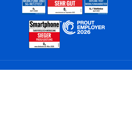
Home
Unternehmen
Netze
Nachhaltigkeit
Kunden
Investoren
Partner
Karriere
Presse
News
Privatkunden
Geschäftskunden
Worldwide