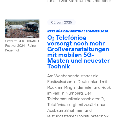
für alle vier Mobilfunknetzbetreiber
05. Juni 2025
NETZ FÜR DEN FESTIVALSOMMER 2025:
O
Telefónica
2
Credits: DEICHBRAND
versorgt noch mehr
Festival 2024 | Rainer
Großveranstaltungen
Keuenhof
mit mobilen 5G-
Masten und neuester
Technik
Am Wochenende startet die
Festivalsaison in Deutschland mit
Rock am Ring in der Eifel und Rock
im Park in Nürnberg. Der
Telekommunikationsanbieter O
2
Telefónica sorgt mit zusätzlichen
Ausbaumaßnahmen und
leistungsstarker Mobilfunktechnik