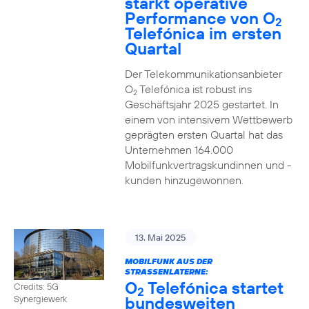
stärkt operative
Performance von O
2
Telefónica im ersten
Quartal
Der Telekommunikationsanbieter
O
Telefónica ist robust ins
2
Geschäftsjahr 2025 gestartet. In
einem von intensivem Wettbewerb
geprägten ersten Quartal hat das
Unternehmen 164.000
Mobilfunkvertragskundinnen und -
kunden hinzugewonnen.
13. Mai 2025
MOBILFUNK AUS DER
STRASSENLATERNE:
O
Telefónica startet
Credits: 5G
2
bundesweiten
Synergiewerk