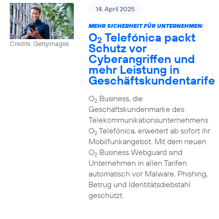
14. April 2025
MEHR SICHERHEIT FÜR UNTERNEHMEN:
O
Telefónica packt
2
Credits: Gettyimages
Schutz vor
Cyberangriffen und
mehr Leistung in
Geschäftskundentarife
O
Business, die
2
Geschäftskundenmarke des
Telekommunikationsunternehmens
O
Telefónica, erweitert ab sofort ihr
2
Mobilfunkangebot. Mit dem neuen
O
Business Webguard sind
2
Unternehmen in allen Tarifen
automatisch vor Malware, Phishing,
Betrug und Identitätsdiebstahl
geschützt.