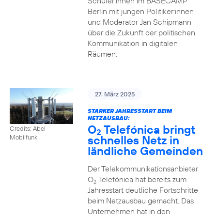
Schüler:innen im BASECAMP
Berlin mit jungen Politiker:innen
und Moderator Jan Schipmann
über die Zukunft der politischen
Kommunikation in digitalen
Räumen.
27. März 2025
STARKER JAHRESSTART BEIM
NETZAUSBAU:
O
Telefónica bringt
Credits: Abel
2
schnelles Netz in
Mobilfunk
ländliche Gemeinden
Der Telekommunikationsanbieter
O
Telefónica hat bereits zum
2
Jahresstart deutliche Fortschritte
beim Netzausbau gemacht. Das
Unternehmen hat in den