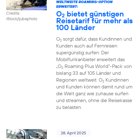
WELTWEITE ROAMING-OPTION
ERWEITERT:
O
bietet günstigen
Credits:
2
Reisetarif für mehr als
iStock/ljubaphoto
100 Länder
O
sorgt dafür, dass Kundinnen und
2
Kunden auch auf Fernreisen
supergünstig surfen: Der
Mobilfunkanbieter erweitert das
„O
Roaming Plus World“-Pack von
2
bislang 33 auf 105 Länder und
Regionen weltweit. O
Kundinnen
2
und Kunden können damit rund um
die Welt ganz wie zuhause surfen
und streamen, ohne die Reisekasse
zu belasten.
28. April 2025