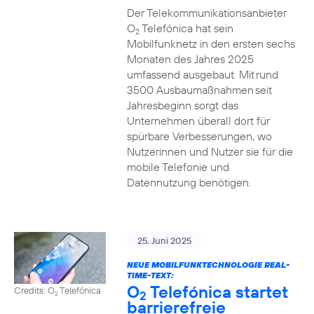
Der Telekommunikationsanbieter
O
Telefónica hat sein
2
Mobilfunknetz in den ersten sechs
Monaten des Jahres 2025
umfassend ausgebaut. Mit rund
3500 Ausbaumaßnahmen seit
Jahresbeginn sorgt das
Unternehmen überall dort für
spürbare Verbesserungen, wo
Nutzerinnen und Nutzer sie für die
mobile Telefonie und
Datennutzung benötigen.
25. Juni 2025
NEUE MOBILFUNKTECHNOLOGIE REAL-
TIME-TEXT:
O
Telefónica startet
Credits: O
Telefónica
2
2
barrierefreie