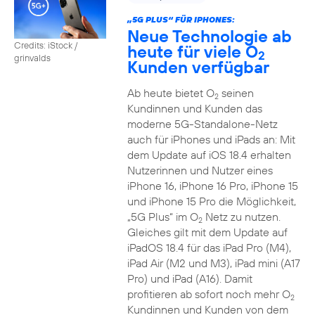
„5G PLUS“ FÜR IPHONES:
Neue Technologie ab
Credits: iStock /
heute für viele O
2
grinvalds
Kunden verfügbar
Ab heute bietet O
seinen
2
Kundinnen und Kunden das
moderne 5G-Standalone-Netz
auch für iPhones und iPads an: Mit
dem Update auf iOS 18.4 erhalten
Nutzerinnen und Nutzer eines
iPhone 16, iPhone 16 Pro, iPhone 15
und iPhone 15 Pro die Möglichkeit,
„5G Plus“ im O
Netz zu nutzen.
2
Gleiches gilt mit dem Update auf
iPadOS 18.4 für das iPad Pro (M4),
iPad Air (M2 und M3), iPad mini (A17
Pro) und iPad (A16). Damit
profitieren ab sofort noch mehr O
2
Kundinnen und Kunden von dem