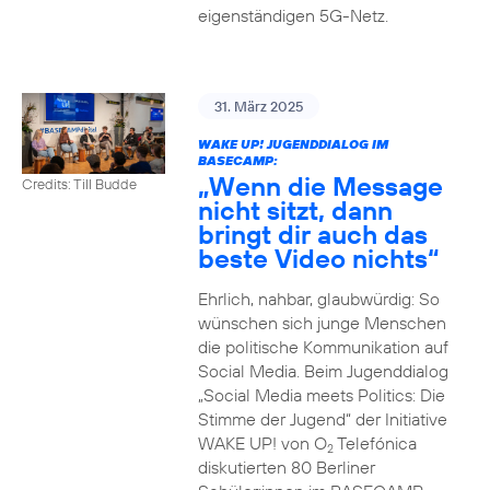
eigenständigen 5G-Netz.
31. März 2025
WAKE UP! JUGENDDIALOG IM
BASECAMP:
„Wenn die Message
Credits: Till Budde
nicht sitzt, dann
bringt dir auch das
beste Video nichts“
Ehrlich, nahbar, glaubwürdig: So
wünschen sich junge Menschen
die politische Kommunikation auf
Social Media. Beim Jugenddialog
„Social Media meets Politics: Die
Stimme der Jugend“ der Initiative
WAKE UP! von O
Telefónica
2
diskutierten 80 Berliner