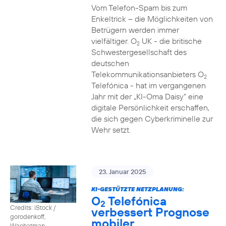
Vom Telefon-Spam bis zum
Enkeltrick – die Möglichkeiten von
Betrügern werden immer
vielfältiger. O
UK - die britische
2
Schwestergesellschaft des
deutschen
Telekommunikationsanbieters O
2
Telefónica - hat im vergangenen
Jahr mit der „KI-Oma Daisy“ eine
digitale Persönlichkeit erschaffen,
die sich gegen Cyberkriminelle zur
Wehr setzt.
23. Januar 2025
KI-GESTÜTZTE NETZPLANUNG:
O
Telefónica
2
Credits: iStock /
verbessert Prognose
gorodenkoff,
mobiler
Waehatman