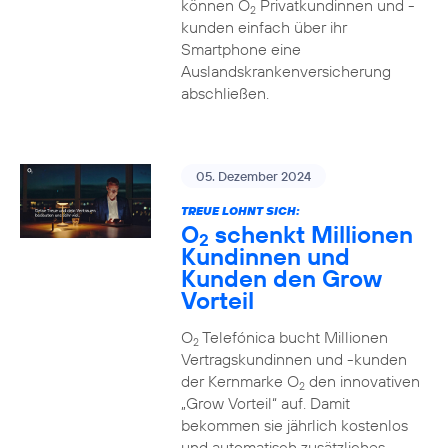
können O
Privatkundinnen und -
2
kunden einfach über ihr
Smartphone eine
Auslandskrankenversicherung
abschließen.
05. Dezember 2024
TREUE LOHNT SICH:
O
schenkt Millionen
2
Kundinnen und
Kunden den Grow
Vorteil
O
Telefónica bucht Millionen
2
Vertragskundinnen und -kunden
der Kernmarke O
den innovativen
2
„Grow Vorteil“ auf. Damit
bekommen sie jährlich kostenlos
und automatisch zusätzliches