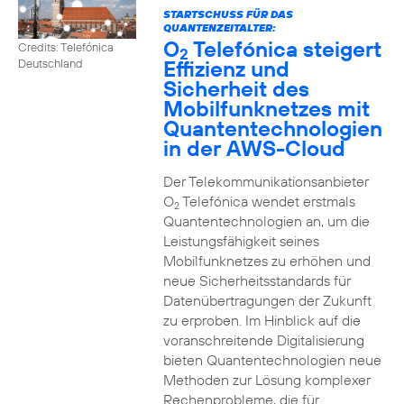
STARTSCHUSS FÜR DAS
QUANTENZEITALTER:
O
Telefónica steigert
Credits: Telefónica
2
Effizienz und
Deutschland
Sicherheit des
Mobilfunknetzes mit
Quantentechnologien
in der AWS-Cloud
Der Telekommunikationsanbieter
O
Telefónica wendet erstmals
2
Quantentechnologien an, um die
Leistungsfähigkeit seines
Mobilfunknetzes zu erhöhen und
neue Sicherheitsstandards für
Datenübertragungen der Zukunft
zu erproben. Im Hinblick auf die
voranschreitende Digitalisierung
bieten Quantentechnologien neue
Methoden zur Lösung komplexer
Rechenprobleme, die für