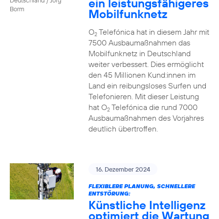
ein leistungsfähigeres
Borm
Mobilfunknetz
O
Telefónica hat in diesem Jahr mit
2
7500 Ausbaumaßnahmen das
Mobilfunknetz in Deutschland
weiter verbessert. Dies ermöglicht
den 45 Millionen Kund:innen im
Land ein reibungsloses Surfen und
Telefonieren. Mit dieser Leistung
hat O
Telefónica die rund 7000
2
Ausbaumaßnahmen des Vorjahres
deutlich übertroffen.
16. Dezember 2024
FLEXIBLERE PLANUNG, SCHNELLERE
ENTSTÖRUNG:
Künstliche Intelligenz
optimiert die Wartung