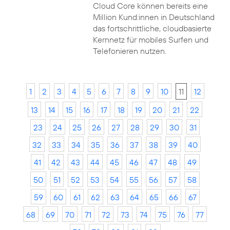
Cloud Core können bereits eine
Million Kund:innen in Deutschland
das fortschrittliche, cloudbasierte
Kernnetz für mobiles Surfen und
Telefonieren nutzen.
1
2
3
4
5
6
7
8
9
10
11
12
13
14
15
16
17
18
19
20
21
22
23
24
25
26
27
28
29
30
31
32
33
34
35
36
37
38
39
40
41
42
43
44
45
46
47
48
49
50
51
52
53
54
55
56
57
58
59
60
61
62
63
64
65
66
67
68
69
70
71
72
73
74
75
76
77