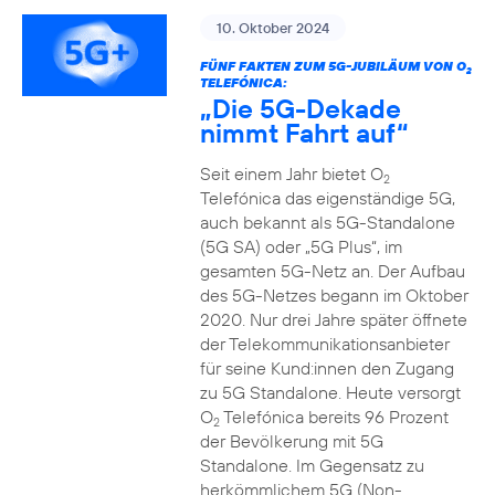
10. Oktober 2024
FÜNF FAKTEN ZUM 5G-JUBILÄUM VON O
2
TELEFÓNICA:
„Die 5G-Dekade
nimmt Fahrt auf“
Seit einem Jahr bietet O
2
Telefónica das eigenständige 5G,
auch bekannt als 5G-Standalone
(5G SA) oder „5G Plus“, im
gesamten 5G-Netz an. Der Aufbau
des 5G-Netzes begann im Oktober
2020. Nur drei Jahre später öffnete
der Telekommunikationsanbieter
für seine Kund:innen den Zugang
zu 5G Standalone. Heute versorgt
O
Telefónica bereits 96 Prozent
2
der Bevölkerung mit 5G
Standalone. Im Gegensatz zu
herkömmlichem 5G (Non-