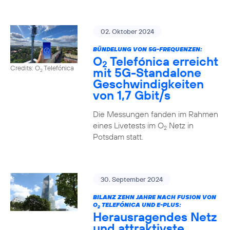
02. Oktober 2024
BÜNDELUNG VON 5G-FREQUENZEN:
O
Telefónica erreicht
2
Credits: O
Telefónica
mit 5G-Standalone
2
Geschwindigkeiten
von 1,7 Gbit/s
Die Messungen fanden im Rahmen
eines Livetests im O
Netz in
2
Potsdam statt.
30. September 2024
BILANZ ZEHN JAHRE NACH FUSION VON
O
TELEFÓNICA UND E-PLUS:
2
Herausragendes Netz
und attraktivste