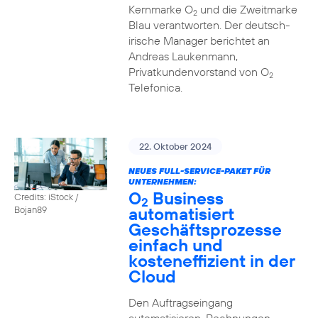
Kernmarke O
und die Zweitmarke
2
Blau verantworten. Der deutsch-
irische Manager berichtet an
Andreas Laukenmann,
Privatkundenvorstand von O
2
Telefonica.
22. Oktober 2024
NEUES FULL-SERVICE-PAKET FÜR
UNTERNEHMEN:
O
Business
Credits: iStock /
2
automatisiert
Bojan89
Geschäftsprozesse
einfach und
kosteneffizient in der
Cloud
Den Auftragseingang