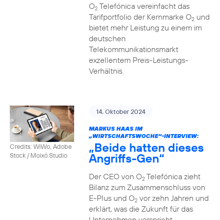
O
Telefónica vereinfacht das
2
Tarifportfolio der Kernmarke O
und
2
bietet mehr Leistung zu einem im
deutschen
Telekommunikationsmarkt
exzellentem Preis-Leistungs-
Verhältnis.
14. Oktober 2024
MARKUS HAAS IM
„WIRTSCHAFTSWOCHE“-INTERVIEW:
„Beide hatten dieses
Credits: WiWo, Adobe
Angriffs-Gen“
Stock / Moixó Studio
Der CEO von O
Telefónica zieht
2
Bilanz zum Zusammenschluss von
E-Plus und O
vor zehn Jahren und
2
erklärt, was die Zukunft für das
Unternehmen verspricht.