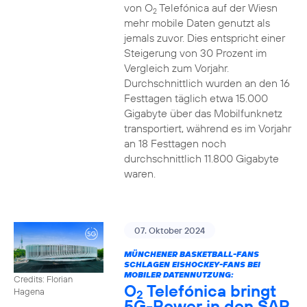
von O
Telefónica auf der Wiesn
2
mehr mobile Daten genutzt als
jemals zuvor. Dies entspricht einer
Steigerung von 30 Prozent im
Vergleich zum Vorjahr.
Durchschnittlich wurden an den 16
Festtagen täglich etwa 15.000
Gigabyte über das Mobilfunknetz
transportiert, während es im Vorjahr
an 18 Festtagen noch
durchschnittlich 11.800 Gigabyte
waren.
07. Oktober 2024
MÜNCHENER BASKETBALL-FANS
SCHLAGEN EISHOCKEY-FANS BEI
MOBILER DATENNUTZUNG:
Credits: Florian
O
Telefónica bringt
Hagena
2
5G-Power in den SAP