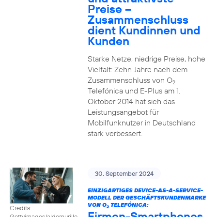
Preise –
Zusammenschluss
dient Kundinnen und
Kunden
Starke Netze, niedrige Preise, hohe
Vielfalt: Zehn Jahre nach dem
Zusammenschluss von O
2
Telefónica und E-Plus am 1.
Oktober 2014 hat sich das
Leistungsangebot für
Mobilfunknutzer in Deutschland
stark verbessert.
30. September 2024
EINZIGARTIGES DEVICE-AS-A-SERVICE-
MODELL DER GESCHÄFTSKUNDENMARKE
VON O
TELEFÓNICA:
Credits:
2
Firmen-Smartphones
Gettyimages/aldomurillo