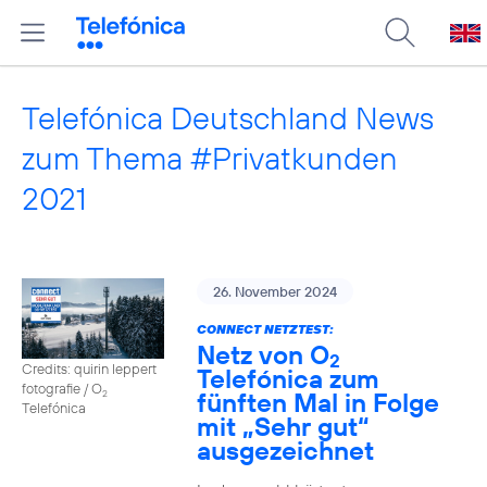
Telefónica Deutschland News
zum Thema #Privatkunden
2021
26. November 2024
CONNECT NETZTEST:
Netz von O
2
Credits: quirin leppert
Telefónica zum
fotografie / O
fünften Mal in Folge
2
Telefónica
mit „Sehr gut“
ausgezeichnet