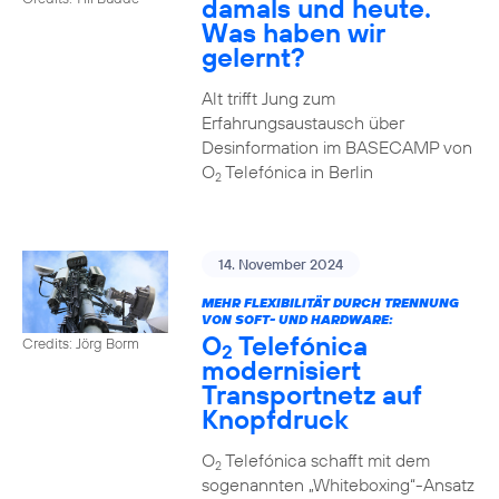
damals und heute.
Was haben wir
gelernt?
Alt trifft Jung zum
Erfahrungsaustausch über
Desinformation im BASECAMP von
O
Telefónica in Berlin
2
14. November 2024
MEHR FLEXIBILITÄT DURCH TRENNUNG
VON SOFT- UND HARDWARE:
O
Telefónica
Credits: Jörg Borm
2
modernisiert
Transportnetz auf
Knopfdruck
O
Telefónica schafft mit dem
2
sogenannten „Whiteboxing“-Ansatz