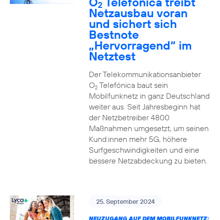
O
Telefónica treibt
2
Netzausbau voran
und sichert sich
Bestnote
„Hervorragend“ im
Netztest
Der Telekommunikationsanbieter
O
Telefónica baut sein
2
Mobilfunknetz in ganz Deutschland
weiter aus. Seit Jahresbeginn hat
der Netzbetreiber 4800
Maßnahmen umgesetzt, um seinen
Kund:innen mehr 5G, höhere
Surfgeschwindigkeiten und eine
bessere Netzabdeckung zu bieten.
25. September 2024
NEUZUGANG AUF DEM MOBILFUNKNETZ: