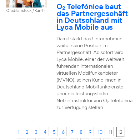
O
Telefónica baut
2
Credits: istock / Kar-Tr
das Partnergeschäft
in Deutschland mit
Lyca Mobile aus
Damit stärkt das Unternehmen
weiter seine Position im
Partnergeschäft. Ab sofort wird
Lyca Mobile, einer der weltweit
führenden internationalen
virtuellen Mobilfunkanbieter
(MVNO), seinen Kund:innen in
Deutschland Mobilfunkdienste
über die leistungsstarke
Netzinfrastruktur von O
Telefónica
2
zur Verfügung stellen.
1
2
3
4
5
6
7
8
9
10
11
12