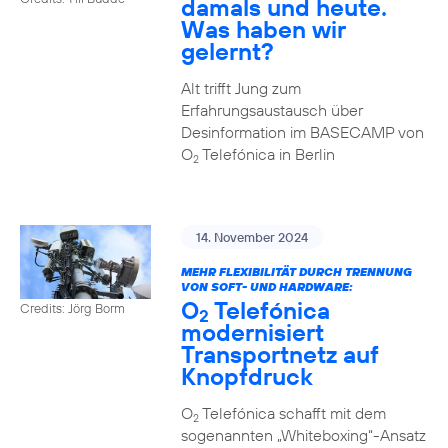
damals und heute.
Was haben wir
gelernt?
Alt trifft Jung zum
Erfahrungsaustausch über
Desinformation im BASECAMP von
O
Telefónica in Berlin
2
14. November 2024
MEHR FLEXIBILITÄT DURCH TRENNUNG
VON SOFT- UND HARDWARE:
O
Telefónica
Credits: Jörg Borm
2
modernisiert
Transportnetz auf
Knopfdruck
O
Telefónica schafft mit dem
2
sogenannten „Whiteboxing“-Ansatz