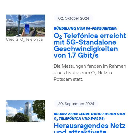
02. Oktober 2024
BÜNDELUNG VON 5G-FREQUENZEN:
O
Telefónica erreicht
2
Credits: O
Telefónica
mit 5G-Standalone
2
Geschwindigkeiten
von 1,7 Gbit/s
Die Messungen fanden im Rahmen
eines Livetests im O
Netz in
2
Potsdam statt.
30. September 2024
BILANZ ZEHN JAHRE NACH FUSION VON
O
TELEFÓNICA UND E-PLUS:
2
Herausragendes Netz
und attraktivste