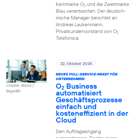
Kernmarke O
und die Zweitmarke
2
Blau verantworten. Der deutsch-
irische Manager berichtet an
Andreas Laukenmann,
Privatkundenvorstand von O
2
Telefonica.
22. Oktober 2024
NEUES FULL-SERVICE-PAKET FÜR
UNTERNEHMEN:
O
Business
Credits: iStock /
2
automatisiert
Bojan89
Geschäftsprozesse
einfach und
kosteneffizient in der
Cloud
Den Auftragseingang