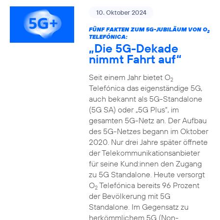
10. Oktober 2024
FÜNF FAKTEN ZUM 5G-JUBILÄUM VON O
2
TELEFÓNICA:
„Die 5G-Dekade
nimmt Fahrt auf“
Seit einem Jahr bietet O
2
Telefónica das eigenständige 5G,
auch bekannt als 5G-Standalone
(5G SA) oder „5G Plus“, im
gesamten 5G-Netz an. Der Aufbau
des 5G-Netzes begann im Oktober
2020. Nur drei Jahre später öffnete
der Telekommunikationsanbieter
für seine Kund:innen den Zugang
zu 5G Standalone. Heute versorgt
O
Telefónica bereits 96 Prozent
2
der Bevölkerung mit 5G
Standalone. Im Gegensatz zu
herkömmlichem 5G (Non-