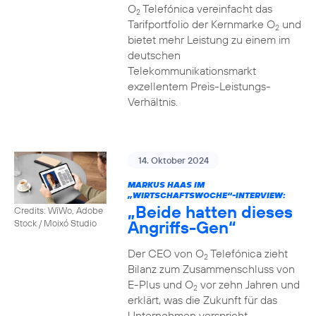
O
Telefónica vereinfacht das
2
Tarifportfolio der Kernmarke O
und
2
bietet mehr Leistung zu einem im
deutschen
Telekommunikationsmarkt
exzellentem Preis-Leistungs-
Verhältnis.
14. Oktober 2024
MARKUS HAAS IM
„WIRTSCHAFTSWOCHE“-INTERVIEW:
„Beide hatten dieses
Credits: WiWo, Adobe
Angriffs-Gen“
Stock / Moixó Studio
Der CEO von O
Telefónica zieht
2
Bilanz zum Zusammenschluss von
E-Plus und O
vor zehn Jahren und
2
erklärt, was die Zukunft für das
Unternehmen verspricht.