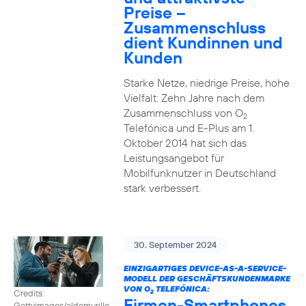
Preise –
Zusammenschluss
dient Kundinnen und
Kunden
Starke Netze, niedrige Preise, hohe
Vielfalt: Zehn Jahre nach dem
Zusammenschluss von O
2
Telefónica und E-Plus am 1.
Oktober 2014 hat sich das
Leistungsangebot für
Mobilfunknutzer in Deutschland
stark verbessert.
30. September 2024
EINZIGARTIGES DEVICE-AS-A-SERVICE-
MODELL DER GESCHÄFTSKUNDENMARKE
VON O
TELEFÓNICA:
Credits:
2
Firmen-Smartphones
Gettyimages/aldomurillo