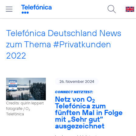
Telefónica Deutschland News
zum Thema #Privatkunden
2022
26. November 2024
CONNECT NETZTEST:
Netz von O
2
Credits: quirin leppert
Telefónica zum
fotografie / O
fünften Mal in Folge
2
Telefónica
mit „Sehr gut“
ausgezeichnet