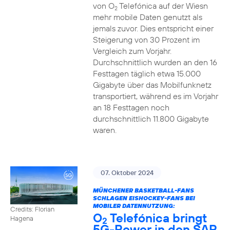
von O
Telefónica auf der Wiesn
2
mehr mobile Daten genutzt als
jemals zuvor. Dies entspricht einer
Steigerung von 30 Prozent im
Vergleich zum Vorjahr.
Durchschnittlich wurden an den 16
Festtagen täglich etwa 15.000
Gigabyte über das Mobilfunknetz
transportiert, während es im Vorjahr
an 18 Festtagen noch
durchschnittlich 11.800 Gigabyte
waren.
07. Oktober 2024
MÜNCHENER BASKETBALL-FANS
SCHLAGEN EISHOCKEY-FANS BEI
MOBILER DATENNUTZUNG:
Credits: Florian
O
Telefónica bringt
Hagena
2
5G-Power in den SAP