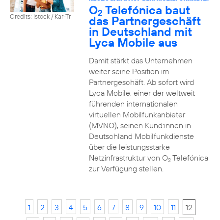
O
Telefónica baut
2
Credits: istock / Kar-Tr
das Partnergeschäft
in Deutschland mit
Lyca Mobile aus
Damit stärkt das Unternehmen
weiter seine Position im
Partnergeschäft. Ab sofort wird
Lyca Mobile, einer der weltweit
führenden internationalen
virtuellen Mobilfunkanbieter
(MVNO), seinen Kund:innen in
Deutschland Mobilfunkdienste
über die leistungsstarke
Netzinfrastruktur von O
Telefónica
2
zur Verfügung stellen.
1
2
3
4
5
6
7
8
9
10
11
12