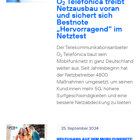
O
Telefónica treibt
2
Netzausbau voran
und sichert sich
Bestnote
„Hervorragend“ im
Netztest
Der Telekommunikationsanbieter
O
Telefónica baut sein
2
Mobilfunknetz in ganz Deutschland
weiter aus. Seit Jahresbeginn hat
der Netzbetreiber 4800
Maßnahmen umgesetzt, um seinen
Kund:innen mehr 5G, höhere
Surfgeschwindigkeiten und eine
bessere Netzabdeckung zu bieten.
25. September 2024
NEUZUGANG AUF DEM MOBILFUNKNETZ: