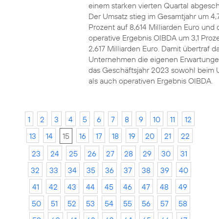
einem starken vierten Quartal abgesch
Der Umsatz stieg im Gesamtjahr um 4,
Prozent auf 8,614 Milliarden Euro und 
operative Ergebnis OIBDA um 3,1 Proze
2,617 Milliarden Euro. Damit übertraf d
Unternehmen die eigenen Erwartunge
das Geschäftsjahr 2023 sowohl beim 
als auch operativen Ergebnis OIBDA.
1
2
3
4
5
6
7
8
9
10
11
12
13
14
15
16
17
18
19
20
21
22
23
24
25
26
27
28
29
30
31
32
33
34
35
36
37
38
39
40
41
42
43
44
45
46
47
48
49
50
51
52
53
54
55
56
57
58