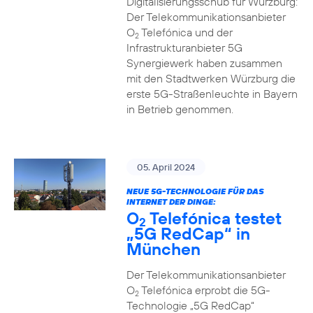
Digitalisierungsschub für Würzburg:
Der Telekommunikationsanbieter
O
Telefónica und der
2
Infrastrukturanbieter 5G
Synergiewerk haben zusammen
mit den Stadtwerken Würzburg die
erste 5G-Straßenleuchte in Bayern
in Betrieb genommen.
05. April 2024
NEUE 5G-TECHNOLOGIE FÜR DAS
INTERNET DER DINGE:
O
Telefónica testet
2
„5G RedCap“ in
München
Der Telekommunikationsanbieter
O
Telefónica erprobt die 5G-
2
Technologie „5G RedCap“