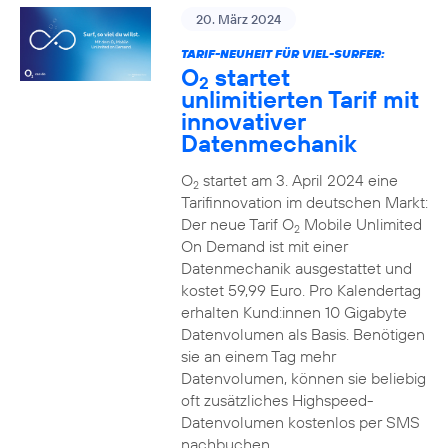
20. März 2024
TARIF-NEUHEIT FÜR VIEL-SURFER:
O
startet
2
unlimitierten Tarif mit
innovativer
Datenmechanik
O
startet am 3. April 2024 eine
2
Tarifinnovation im deutschen Markt:
Der neue Tarif O
Mobile Unlimited
2
On Demand ist mit einer
Datenmechanik ausgestattet und
kostet 59,99 Euro. Pro Kalendertag
erhalten Kund:innen 10 Gigabyte
Datenvolumen als Basis. Benötigen
sie an einem Tag mehr
Datenvolumen, können sie beliebig
oft zusätzliches Highspeed-
Datenvolumen kostenlos per SMS
nachbuchen.