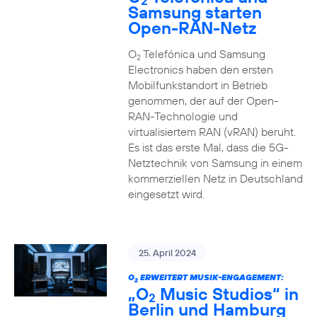
2
Samsung starten
Open-RAN-Netz
O
Telefónica und Samsung
2
Electronics haben den ersten
Mobilfunkstandort in Betrieb
genommen, der auf der Open-
RAN-Technologie und
virtualisiertem RAN (vRAN) beruht.
Es ist das erste Mal, dass die 5G-
Netztechnik von Samsung in einem
kommerziellen Netz in Deutschland
eingesetzt wird.
25. April 2024
O
ERWEITERT MUSIK-ENGAGEMENT:
2
„O
Music Studios“ in
2
Berlin und Hamburg