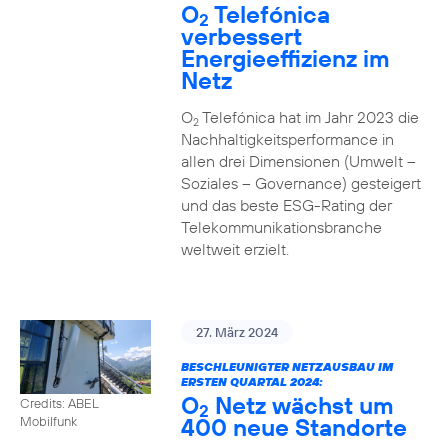
O
Telefónica
2
verbessert
Energieeffizienz im
Netz
O
Telefónica hat im Jahr 2023 die
2
Nachhaltigkeitsperformance in
allen drei Dimensionen (Umwelt –
Soziales – Governance) gesteigert
und das beste ESG-Rating der
Telekommunikationsbranche
weltweit erzielt.
27. März 2024
BESCHLEUNIGTER NETZAUSBAU IM
ERSTEN QUARTAL 2024:
O
Netz wächst um
Credits: ABEL
2
400 neue Standorte
Mobilfunk