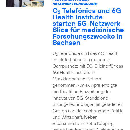
NETZWERKTECHNOLOGIE:
O
Telefónica und 6G
2
Health Institute
starten 5G-Netzwerk-
Slice für medizinische
Forschungszwecke in
Sachsen
O
Telefónica und das 6G Health
2
Institute haben ein modernes
Campusnetz mit 5G-Slicing für das
6G Health Institute in
Markkleeberg in Betrieb
genommen. Am 17. April erfolgte
die feierliche Einweihung der
innovativen 5G-Standalone-
Slicing-Technologie mit geladenen
Gästen aus der sächsischen Politik
und Wirtschaft. Neben
Staatsministerin Petra Köpping
waren Landrat Henry Graichen und