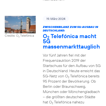
19. März 2024
ZWISCHENBILANZ ZUM 5G-AUSBAU IN
DEUTSCHLAND:
O
Telefónica macht
Credits: O
Telefónica
2
2
5G
massenmarkttauglich
Vor fünf Jahren fiel mit der
Frequenzauktion 2019 der
Startschuss für den Aufbau von 5G
in Deutschland. Heute erreicht das
5G-Netz von O
Telefónica bereits
2
95 Prozent der Bevölkerung. Ob
Berlin oder Braunschweig,
München oder Mönchengladbach
– die größten deutschen Städte
hat O
Telefónica nahezu
2