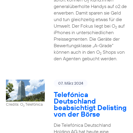
2
generalüberholte Handys auf o2.de
erwerben. Damit sparen sie Geld
und tun gleichzeitig etwas für die
Umwelt. Der Fokus liegt bei O
auf
2
iPhones in unterschiedlichen
Preissegmenten. Die Geräte der
Bewertungsklasse „A-Grade“
können auch in den O
Shops von
2
den Agenten gebucht werden.
07. März 2024
Telefónica
Deutschland
Credits: O
Telefónica
beabsichtigt Delisting
2
von der Börse
Die Telefónica Deutschland
Holding AG hat heute eine