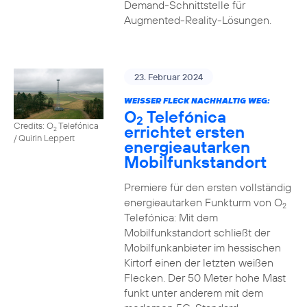
Demand-Schnittstelle für
Augmented-Reality-Lösungen.
23. Februar 2024
WEISSER FLECK NACHHALTIG WEG:
O
Telefónica
2
Credits: O
Telefónica
errichtet ersten
2
/ Quirin Leppert
energieautarken
Mobilfunkstandort
Premiere für den ersten vollständig
energieautarken Funkturm von O
2
Telefónica: Mit dem
Mobilfunkstandort schließt der
Mobilfunkanbieter im hessischen
Kirtorf einen der letzten weißen
Flecken. Der 50 Meter hohe Mast
funkt unter anderem mit dem