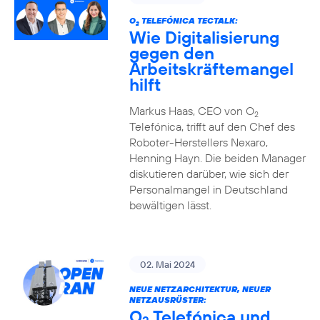
O
TELEFÓNICA TECTALK:
2
Wie Digitalisierung
gegen den
Arbeitskräftemangel
hilft
Markus Haas, CEO von O
2
Telefónica, trifft auf den Chef des
Roboter-Herstellers Nexaro,
Henning Hayn. Die beiden Manager
diskutieren darüber, wie sich der
Personalmangel in Deutschland
bewältigen lässt.
02. Mai 2024
NEUE NETZARCHITEKTUR, NEUER
NETZAUSRÜSTER:
O
Telefónica und