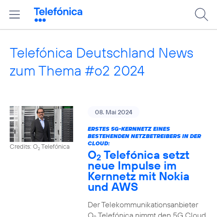
Telefónica Deutschland News
zum Thema #o2 2024
08. Mai 2024
ERSTES 5G-KERNNETZ EINES
BESTEHENDEN NETZBETREIBERS IN DER
CLOUD:
Credits: O
Telefónica
2
O
Telefónica setzt
2
neue Impulse im
Kernnetz mit Nokia
und AWS
Der Telekommunikationsanbieter
O
Telefónica nimmt den 5G Cloud