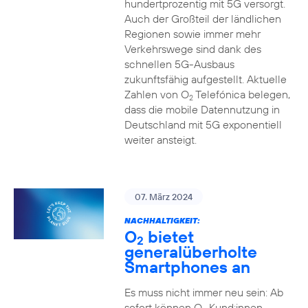
hundertprozentig mit 5G versorgt.
Auch der Großteil der ländlichen
Regionen sowie immer mehr
Verkehrswege sind dank des
schnellen 5G-Ausbaus
zukunftsfähig aufgestellt. Aktuelle
Zahlen von O
Telefónica belegen,
2
dass die mobile Datennutzung in
Deutschland mit 5G exponentiell
weiter ansteigt.
07. März 2024
NACHHALTIGKEIT:
O
bietet
2
generalüberholte
Smartphones an
Es muss nicht immer neu sein: Ab
sofort können O
Kund:innen