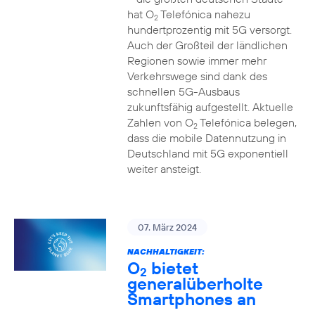
hat O
Telefónica nahezu
2
hundertprozentig mit 5G versorgt.
Auch der Großteil der ländlichen
Regionen sowie immer mehr
Verkehrswege sind dank des
schnellen 5G-Ausbaus
zukunftsfähig aufgestellt. Aktuelle
Zahlen von O
Telefónica belegen,
2
dass die mobile Datennutzung in
Deutschland mit 5G exponentiell
weiter ansteigt.
07. März 2024
NACHHALTIGKEIT:
O
bietet
2
generalüberholte
Smartphones an