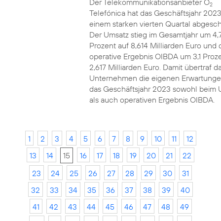
Der Telekommunikationsanbieter O
2
Telefónica hat das Geschäftsjahr 2023
einem starken vierten Quartal abgesch
Der Umsatz stieg im Gesamtjahr um 4,
Prozent auf 8,614 Milliarden Euro und 
operative Ergebnis OIBDA um 3,1 Proze
2,617 Milliarden Euro. Damit übertraf d
Unternehmen die eigenen Erwartunge
das Geschäftsjahr 2023 sowohl beim 
als auch operativen Ergebnis OIBDA.
1
2
3
4
5
6
7
8
9
10
11
12
13
14
15
16
17
18
19
20
21
22
23
24
25
26
27
28
29
30
31
32
33
34
35
36
37
38
39
40
41
42
43
44
45
46
47
48
49