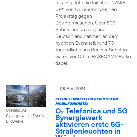
veranstaltete die Initiative “WAKE
UP!” von O
Telefónica einen
2
Projekttag gegen
Desinformationen. Über 800
Schüler:innen aus ganz
Deutschland nahmen an dem
hybriden Event teil; rund 70
Jugendliche aus Berliner Schulen
waren vor Ort im BASECAMP Berlin
dabei.
08. April 2024
KLEINE FUNKZELLEN VERBESSERN
MOBILFUNKNETZ:
O
Telefónica und 5G
Credits: 5G
2
Synergiewerk
Synergiewerk | Sven's
Bildwerke
aktivieren erste 5G-
Straßenleuchten in