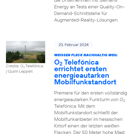
die Unternehmen mit Siemens
Energy an Tests einer Quality-On-
Demand-Schnittstelle für
Augmented-Reality-Lösungen.
23. Februar 2024
WEISSER FLECK NACHHALTIG WEG:
O
Telefónica
2
Credits: O
Telefónica
errichtet ersten
2
/ Quirin Leppert
energieautarken
Mobilfunkstandort
Premiere für den ersten vollständig
energieautarken Funkturm von O
2
Telefónica: Mit dem
Mobilfunkstandort schließt der
Mobilfunkanbieter im hessischen
Kirtorf einen der letzten weißen
Flecken. Der 50 Meter hohe Mast