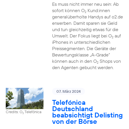
Es muss nicht immer neu sein: Ab
sofort können O
Kund:innen
2
generalüberholte Handys auf o2.de
erwerben. Damit sparen sie Geld
und tun gleichzeitig etwas für die
Umwelt. Der Fokus liegt bei O
auf
2
iPhones in unterschiedlichen
Preissegmenten. Die Geräte der
Bewertungsklasse „A-Grade“
können auch in den O
Shops von
2
den Agenten gebucht werden.
07. März 2024
Telefónica
Deutschland
Credits: O
Telefónica
beabsichtigt Delisting
2
von der Börse