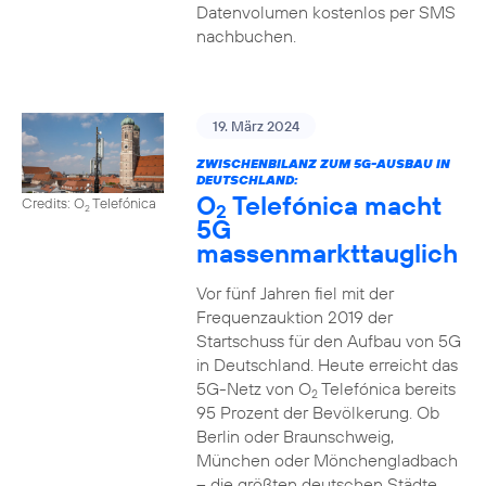
Datenvolumen kostenlos per SMS
nachbuchen.
19. März 2024
ZWISCHENBILANZ ZUM 5G-AUSBAU IN
DEUTSCHLAND:
O
Telefónica macht
Credits: O
Telefónica
2
2
5G
massenmarkttauglich
Vor fünf Jahren fiel mit der
Frequenzauktion 2019 der
Startschuss für den Aufbau von 5G
in Deutschland. Heute erreicht das
5G-Netz von O
Telefónica bereits
2
95 Prozent der Bevölkerung. Ob
Berlin oder Braunschweig,
München oder Mönchengladbach
– die größten deutschen Städte