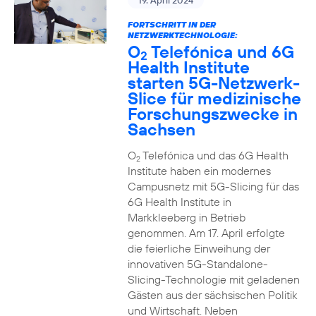
19. April 2024
FORTSCHRITT IN DER
NETZWERKTECHNOLOGIE:
O
Telefónica und 6G
2
Health Institute
starten 5G-Netzwerk-
Slice für medizinische
Forschungszwecke in
Sachsen
O
Telefónica und das 6G Health
2
Institute haben ein modernes
Campusnetz mit 5G-Slicing für das
6G Health Institute in
Markkleeberg in Betrieb
genommen. Am 17. April erfolgte
die feierliche Einweihung der
innovativen 5G-Standalone-
Slicing-Technologie mit geladenen
Gästen aus der sächsischen Politik
und Wirtschaft. Neben