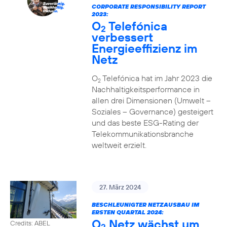
CORPORATE RESPONSIBILITY REPORT
2023:
O
Telefónica
2
verbessert
Energieeffizienz im
Netz
O
Telefónica hat im Jahr 2023 die
2
Nachhaltigkeitsperformance in
allen drei Dimensionen (Umwelt –
Soziales – Governance) gesteigert
und das beste ESG-Rating der
Telekommunikationsbranche
weltweit erzielt.
27. März 2024
BESCHLEUNIGTER NETZAUSBAU IM
ERSTEN QUARTAL 2024:
O
Netz wächst um
Credits: ABEL
2