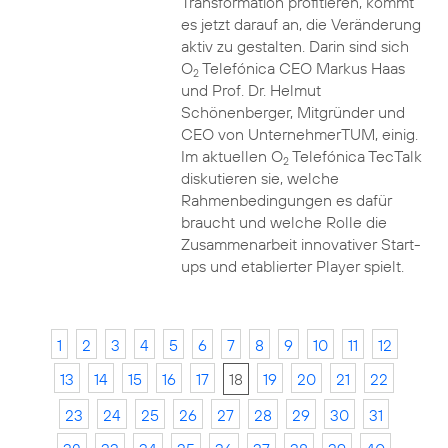
Transformation profitieren, kommt
es jetzt darauf an, die Veränderung
aktiv zu gestalten. Darin sind sich
O
Telefónica CEO Markus Haas
2
und Prof. Dr. Helmut
Schönenberger, Mitgründer und
CEO von UnternehmerTUM, einig.
Im aktuellen O
Telefónica TecTalk
2
diskutieren sie, welche
Rahmenbedingungen es dafür
braucht und welche Rolle die
Zusammenarbeit innovativer Start-
ups und etablierter Player spielt.
1
2
3
4
5
6
7
8
9
10
11
12
13
14
15
16
17
18
19
20
21
22
23
24
25
26
27
28
29
30
31