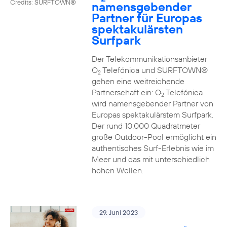
Credits: SURFTOWN®
namensgebender
Partner für Europas
spektakulärsten
Surfpark
Der Telekommunikationsanbieter
O
Telefónica und SURFTOWN®
2
gehen eine weitreichende
Partnerschaft ein: O
Telefónica
2
wird namensgebender Partner von
Europas spektakulärstem Surfpark.
Der rund 10.000 Quadratmeter
große Outdoor-Pool ermöglicht ein
authentisches Surf-Erlebnis wie im
Meer und das mit unterschiedlich
hohen Wellen.
29. Juni 2023