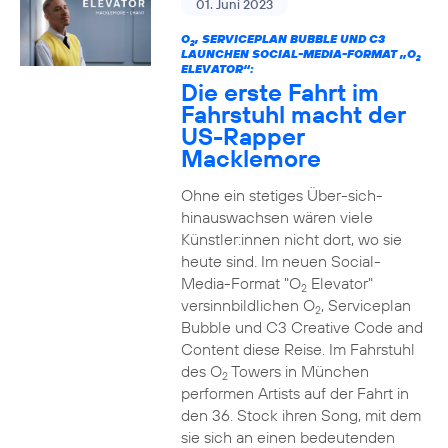
01. Juni 2023
O
, SERVICEPLAN BUBBLE UND C3
2
LAUNCHEN SOCIAL-MEDIA-FORMAT „O
2
ELEVATOR“:
Die erste Fahrt im
Fahrstuhl macht der
US-Rapper
Macklemore
Ohne ein stetiges Über-sich-
hinauswachsen wären viele
Künstler:innen nicht dort, wo sie
heute sind. Im neuen Social-
Media-Format "O
Elevator"
2
versinnbildlichen O
, Serviceplan
2
Bubble und C3 Creative Code and
Content diese Reise. Im Fahrstuhl
des O
Towers in München
2
performen Artists auf der Fahrt in
den 36. Stock ihren Song, mit dem
sie sich an einen bedeutenden