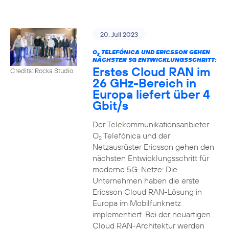
20. Juli 2023
O
TELEFÓNICA UND ERICSSON GEHEN
2
NÄCHSTEN 5G ENTWICKLUNGSSCHRITT:
Erstes Cloud RAN im
Credits: Rocka Studio
26 GHz-Bereich in
Europa liefert über 4
Gbit/s
Der Telekommunikationsanbieter
O
Telefónica und der
2
Netzausrüster Ericsson gehen den
nächsten Entwicklungsschritt für
moderne 5G-Netze: Die
Unternehmen haben die erste
Ericsson Cloud RAN-Lösung in
Europa im Mobilfunknetz
implementiert. Bei der neuartigen
Cloud RAN-Architektur werden