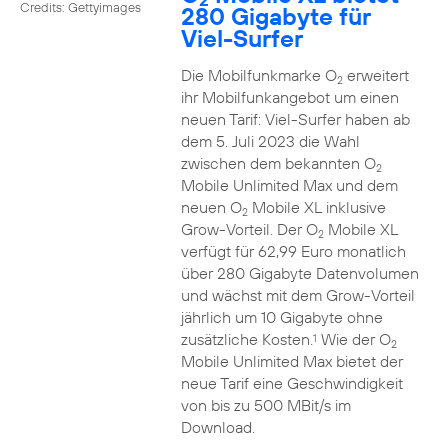
Credits: Gettyimages
280 Gigabyte für
Viel-Surfer
Die Mobilfunkmarke O
erweitert
2
ihr Mobilfunkangebot um einen
neuen Tarif: Viel-Surfer haben ab
dem 5. Juli 2023 die Wahl
zwischen dem bekannten O
2
Mobile Unlimited Max und dem
neuen O
Mobile XL inklusive
2
Grow-Vorteil. Der O
Mobile XL
2
verfügt für 62,99 Euro monatlich
über 280 Gigabyte Datenvolumen
und wächst mit dem Grow-Vorteil
jährlich um 10 Gigabyte ohne
zusätzliche Kosten.
Wie der O
1
2
Mobile Unlimited Max bietet der
neue Tarif eine Geschwindigkeit
von bis zu 500 MBit/s im
Download.