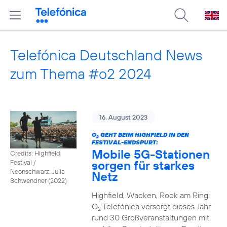
Telefónica Deutschland News
zum Thema #o2 2024
16. August 2023
O
GEHT BEIM HIGHFIELD IN DEN
2
FESTIVAL-ENDSPURT:
Mobile 5G-Stationen
Credits: Highfield
sorgen für starkes
Festival /
Neonschwarz, Julia
Netz
Schwendner (2022)
Highfield, Wacken, Rock am Ring:
O
Telefónica versorgt dieses Jahr
2
rund 30 Großveranstaltungen mit