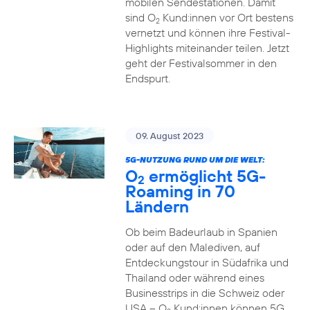
mobilen Sendestationen. Damit
sind O
Kund:innen vor Ort bestens
2
vernetzt und können ihre Festival-
Highlights miteinander teilen. Jetzt
geht der Festivalsommer in den
Endspurt.
09. August 2023
5G-NUTZUNG RUND UM DIE WELT:
O
ermöglicht 5G-
2
Roaming in 70
Ländern
Ob beim Badeurlaub in Spanien
oder auf den Malediven, auf
Entdeckungstour in Südafrika und
Thailand oder während eines
Businesstrips in die Schweiz oder
USA – O
Kund:innen können 5G