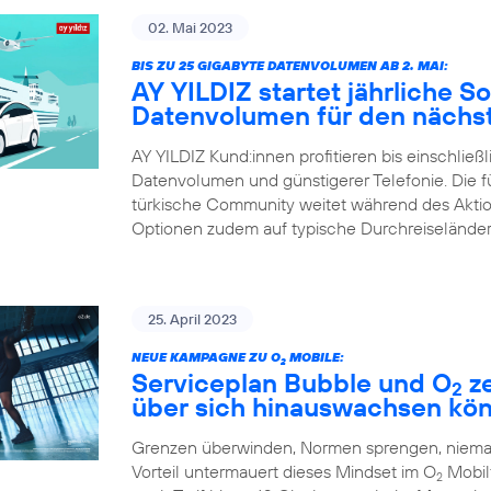
02. Mai 2023
BIS ZU 25 GIGABYTE DATENVOLUMEN AB 2. MAI:
AY YILDIZ startet jährliche 
Datenvolumen für den nächst
AY YILDIZ Kund:innen profitieren bis einschließ
Datenvolumen und günstigerer Telefonie. Die 
türkische Community weitet während des Aktions
Optionen zudem auf typische Durchreiseländer
25. April 2023
NEUE KAMPAGNE ZU O
MOBILE:
2
Serviceplan Bubble und O
ze
2
über sich hinauswachsen kö
Grenzen überwinden, Normen sprengen, niemals
Vorteil untermauert dieses Mindset im O
Mobilf
2