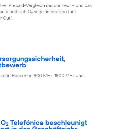
ichen Prepaid-Vergleich der connect – und das
rife holt sich O
sogar in drei von fünf
2
r Gut“.
rsorgungssicherheit,
ttbewerb
 in den Bereichen 800 MHz, 1800 MHz und
 O
Telefónica beschleunigt
2
rt in das Geschäftsjahr