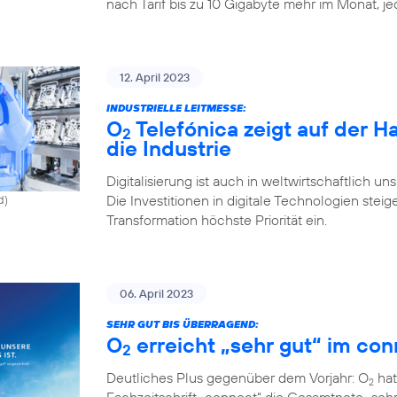
nach Tarif bis zu 10 Gigabyte mehr im Monat, j
12. April 2023
INDUSTRIELLE LEITMESSE:
O
Telefónica zeigt auf der 
2
die Industrie
Digitalisierung ist auch in weltwirtschaftlich u
Die Investitionen in digitale Technologien st
d)
Transformation höchste Priorität ein.
06. April 2023
SEHR GUT BIS ÜBERRAGEND:
O
erreicht „sehr gut“ im con
2
Deutliches Plus gegenüber dem Vorjahr: O
hat
2