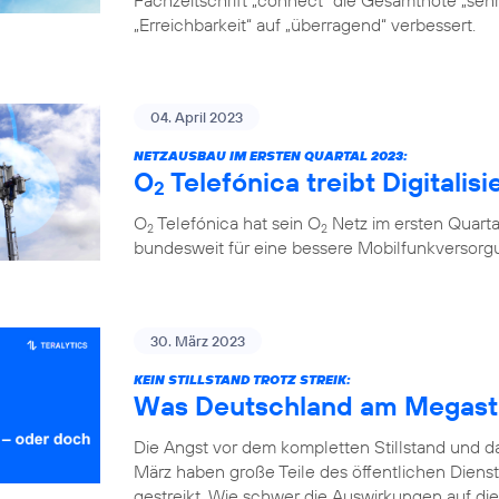
Fachzeitschrift „connect“ die Gesamtnote „sehr 
„Erreichbarkeit“ auf „überragend“ verbessert.
04. April 2023
NETZAUSBAU IM ERSTEN QUARTAL 2023:
O
Telefónica treibt Digitalis
2
O
Telefónica hat sein O
Netz im ersten Quarta
2
2
bundesweit für eine bessere Mobilfunkversorg
30. März 2023
KEIN STILLSTAND TROTZ STREIK:
Was Deutschland am Megastr
Die Angst vor dem kompletten Stillstand und 
März haben große Teile des öffentlichen Diens
gestreikt. Wie schwer die Auswirkungen auf die