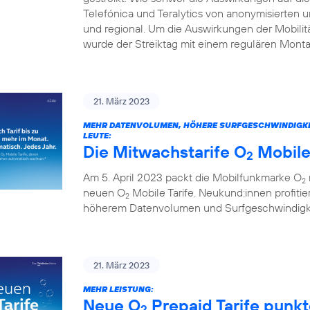
Telefónica und Teralytics von anonymisierten
und regional. Um die Auswirkungen der Mobilitä
wurde der Streiktag mit einem regulären Monta
21. März 2023
MEHR DATENVOLUMEN, HÖHERE SURFGESCHWINDIGKEITE
LEUTE:
Die Mitwachstarife O
Mobile
2
Am 5. April 2023 packt die Mobilfunkmarke O
2
neuen O
Mobile Tarife. Neukund:innen profitie
2
höherem Datenvolumen und Surfgeschwindigkei
21. März 2023
MEHR LEISTUNG:
Neue O
Prepaid Tarife punk
2