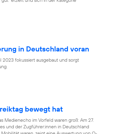
gut“ erzielt und sich in der Kategorie
ierung in Deutschland voran
l 2023 fokussiert ausgebaut und sorgt
ung.
eiktag bewegt hat
das Medienecho im Vorfeld waren groß: Am 27.
tes und der Zugführer:innen in Deutschland
 Mobilität waren, zeigt eine Auswertung von O