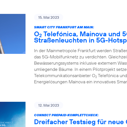
15. Mai 2023
SMART CITY FRANKFURT AM MAIN:
O
Telefónica, Mainova und 
2
Straßenleuchten in 5G-Hotsp
In der Mainmetropole Frankfurt werden Straß
das 5G-Mobilfunknetz zu verdichten. Gleichzeit
Bewässerungssystems inklusive externem Wasse
umliegende Bäume. In einem Pilotprojekt set
Telekommunikationsanbieter O
Telefónica und
2
Energielösungen Mainova ein innovatives Smar
12. Mai 2023
CONNECT PREPAID-KOMPLETTCHECK:
Dreifacher Testsieg für neue