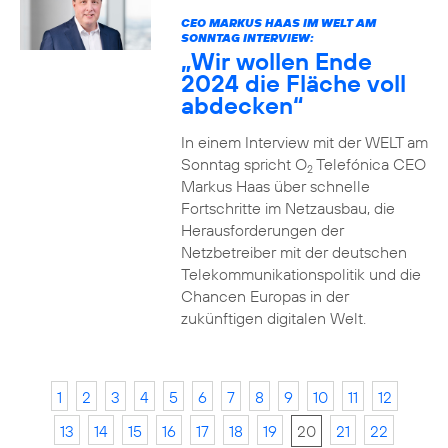
CEO MARKUS HAAS IM WELT AM
SONNTAG INTERVIEW:
„Wir wollen Ende
2024 die Fläche voll
abdecken“
In einem Interview mit der WELT am
Sonntag spricht O
Telefónica CEO
2
Markus Haas über schnelle
Fortschritte im Netzausbau, die
Herausforderungen der
Netzbetreiber mit der deutschen
Telekommunikationspolitik und die
Chancen Europas in der
zukünftigen digitalen Welt.
1
2
3
4
5
6
7
8
9
10
11
12
13
14
15
16
17
18
19
20
21
22