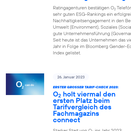
Ratingagenturen bestätigen O
Telefón
2
sehr guten ESG-Rankings ein erfolgre
Nachhaltigkeitsengagement in den Be
Umwelt (Environment), Soziales (Socia
gute Unternehmensführung (Governa
Seit heute ist das Unternehmen das vi
Jahr in Folge im Bloomberg Gender-Eq
Index gelistet.
26. Januar 2023
ERSTER GROSSER TARIF-CHECK 2023:
O
holt viermal den
2
ersten Platz beim
Tarifvergleich des
Fachmagazins
connect
Starker Start von O
ins Jahr 2023: