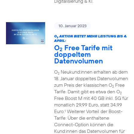
Digitalisierung & KI.
10. Januar 2023
O
AKTION BIETET MEHR LEISTUNG BIS 4.
2
APRIL:
O
Free Tarife mit
2
doppeltem
Datenvolumen
O
Neukund:innen erhalten ab dem
2
18. Januar doppeltes Datenvolumen
zum Preis der klassischen O
Free
2
Tarife. Damit gibt es etwa den O
2
Free Boost M mit 40 GB inkl. 5G für
monatlich 29,99 Euro, statt 34,99
Euro.
Weiterer Vorteil der Boost-
1
Tarife: Über die enthaltene
Connect-Option können die
Kund:innen das Datenvolumen für