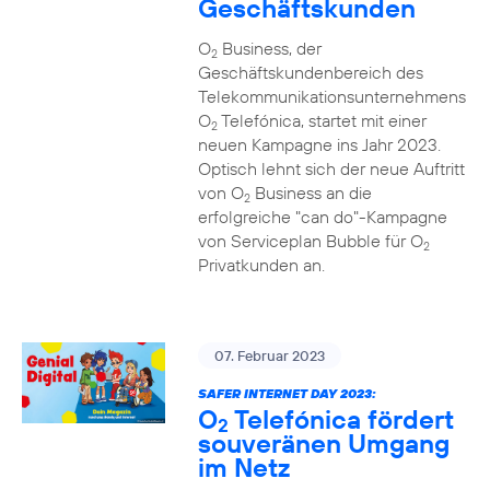
Geschäftskunden
O
Business, der
2
Geschäftskundenbereich des
Telekommunikationsunternehmens
O
Telefónica, startet mit einer
2
neuen Kampagne ins Jahr 2023.
Optisch lehnt sich der neue Auftritt
von O
Business an die
2
erfolgreiche "can do"-Kampagne
von Serviceplan Bubble für O
2
Privatkunden an.
07. Februar 2023
SAFER INTERNET DAY 2023:
O
Telefónica fördert
2
souveränen Umgang
im Netz