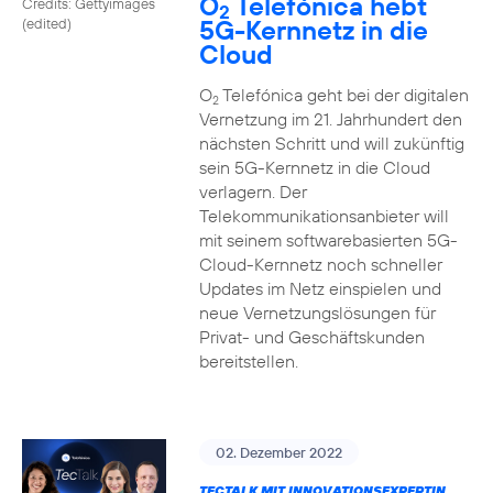
O
Telefónica hebt
Credits: Gettyimages
2
5G-Kernnetz in die
(edited)
Cloud
O
Telefónica geht bei der digitalen
2
Vernetzung im 21. Jahrhundert den
nächsten Schritt und will zukünftig
sein 5G-Kernnetz in die Cloud
verlagern. Der
Telekommunikationsanbieter will
mit seinem softwarebasierten 5G-
Cloud-Kernnetz noch schneller
Updates im Netz einspielen und
neue Vernetzungslösungen für
Privat- und Geschäftskunden
bereitstellen.
02. Dezember 2022
TECTALK MIT INNOVATIONSEXPERTIN