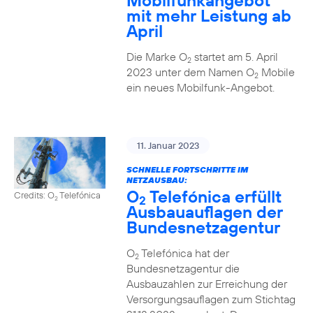
Mobilfunkangebot
mit mehr Leistung ab
April
Die Marke O
startet am 5. April
2
2023 unter dem Namen O
Mobile
2
ein neues Mobilfunk-Angebot.
11. Januar 2023
SCHNELLE FORTSCHRITTE IM
NETZAUSBAU:
O
Telefónica erfüllt
Credits: O
Telefónica
2
2
Ausbauauflagen der
Bundesnetzagentur
O
Telefónica hat der
2
Bundesnetzagentur die
Ausbauzahlen zur Erreichung der
Versorgungsauflagen zum Stichtag