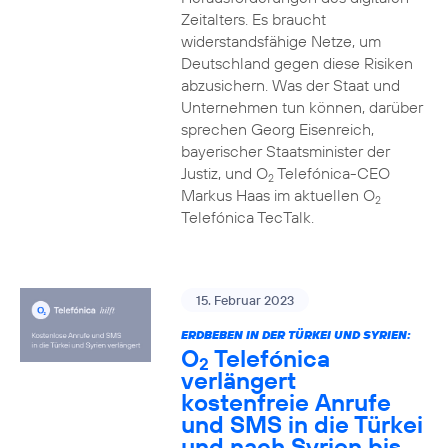
Zeitalters. Es braucht
widerstandsfähige Netze, um
Deutschland gegen diese Risiken
abzusichern. Was der Staat und
Unternehmen tun können, darüber
sprechen Georg Eisenreich,
bayerischer Staatsminister der
Justiz, und O
Telefónica-CEO
2
Markus Haas im aktuellen O
2
Telefónica TecTalk.
15. Februar 2023
ERDBEBEN IN DER TÜRKEI UND SYRIEN:
O
Telefónica
2
verlängert
kostenfreie Anrufe
und SMS in die Türkei
und nach Syrien bis