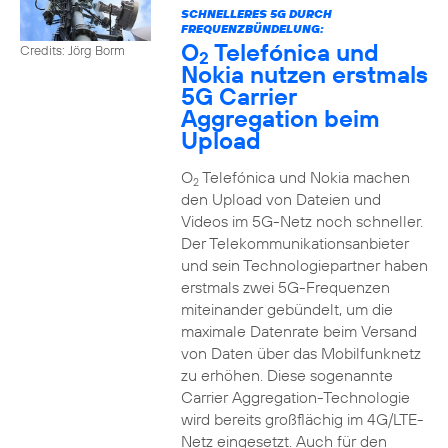
SCHNELLERES 5G DURCH
FREQUENZBÜNDELUNG:
O
Telefónica und
Credits: Jörg Borm
2
Nokia nutzen erstmals
5G Carrier
Aggregation beim
Upload
O
Telefónica und Nokia machen
2
den Upload von Dateien und
Videos im 5G-Netz noch schneller.
Der Telekommunikationsanbieter
und sein Technologiepartner haben
erstmals zwei 5G-Frequenzen
miteinander gebündelt, um die
maximale Datenrate beim Versand
von Daten über das Mobilfunknetz
zu erhöhen. Diese sogenannte
Carrier Aggregation-Technologie
wird bereits großflächig im 4G/LTE-
Netz eingesetzt. Auch für den