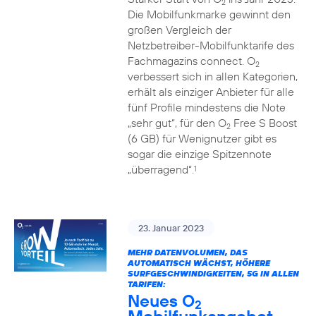
2
Die Mobilfunkmarke gewinnt den
großen Vergleich der
Netzbetreiber-Mobilfunktarife des
Fachmagazins connect. O
2
verbessert sich in allen Kategorien,
erhält als einziger Anbieter für alle
fünf Profile mindestens die Note
„sehr gut“, für den O
Free S Boost
2
(6 GB) für Wenignutzer gibt es
sogar die einzige Spitzennote
„überragend“.
1
23. Januar 2023
MEHR DATENVOLUMEN, DAS
AUTOMATISCH WÄCHST, HÖHERE
SURFGESCHWINDIGKEITEN, 5G IN ALLEN
TARIFEN:
Neues O
2