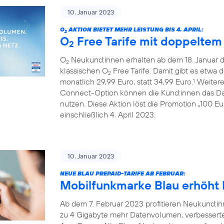
10. Januar 2023
O
AKTION BIETET MEHR LEISTUNG BIS 4. APRIL:
2
O
Free Tarife mit doppelte
2
O
Neukund:innen erhalten ab dem 18. Januar 
2
klassischen O
Free Tarife. Damit gibt es etwa 
2
monatlich 29,99 Euro, statt 34,99 Euro.
Weiterer
1
Connect-Option können die Kund:innen das Da
nutzen. Diese Aktion löst die Promotion „100 E
einschließlich 4. April 2023.
10. Januar 2023
NEUE BLAU PREPAID-TARIFE AB FEBRUAR:
Mobilfunkmarke Blau erhöht L
Ab dem 7. Februar 2023 profitieren Neukund:inn
zu 4 Gigabyte mehr Datenvolumen, verbessert