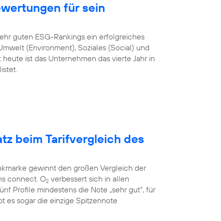
ewertungen für sein
sehr guten ESG-Rankings ein erfolgreiches
mwelt (Environment), Soziales (Social) und
heute ist das Unternehmen das vierte Jahr in
stet.
atz beim Tarifvergleich des
unkmarke gewinnt den großen Vergleich der
ns connect. O
verbessert sich in allen
2
 fünf Profile mindestens die Note „sehr gut“, für
t es sogar die einzige Spitzennote