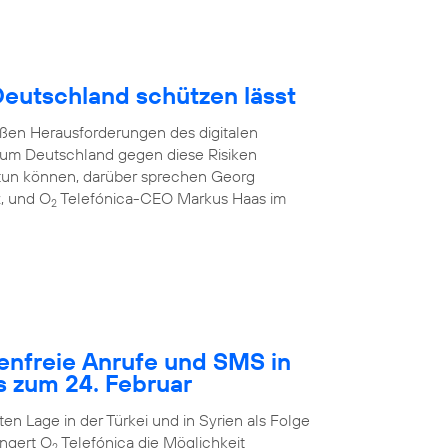
 Deutschland schützen lässt
oßen Herausforderungen des digitalen
e, um Deutschland gegen diese Risiken
tun können, darüber sprechen Georg
z, und O
Telefónica-CEO Markus Haas im
2
tenfreie Anrufe und SMS in
s zum 24. Februar
n Lage in der Türkei und in Syrien als Folge
ngert O
Telefónica die Möglichkeit
2