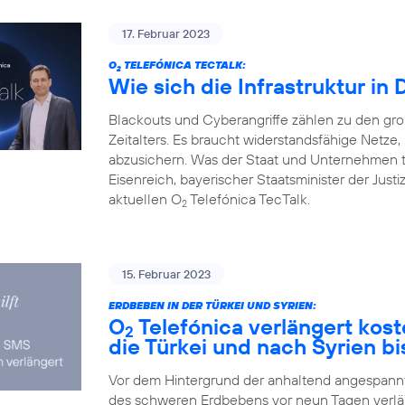
17. Februar 2023
O
TELEFÓNICA TECTALK:
2
Wie sich die Infrastruktur in
Blackouts und Cyberangriffe zählen zu den gr
Zeitalters. Es braucht widerstandsfähige Netz
abzusichern. Was der Staat und Unternehmen 
Eisenreich, bayerischer Staatsminister der Justi
aktuellen O
Telefónica TecTalk.
2
15. Februar 2023
ERDBEBEN IN DER TÜRKEI UND SYRIEN:
O
Telefónica verlängert kos
2
die Türkei und nach Syrien bi
Vor dem Hintergrund der anhaltend angespannte
des schweren Erdbebens vor neun Tagen verlä