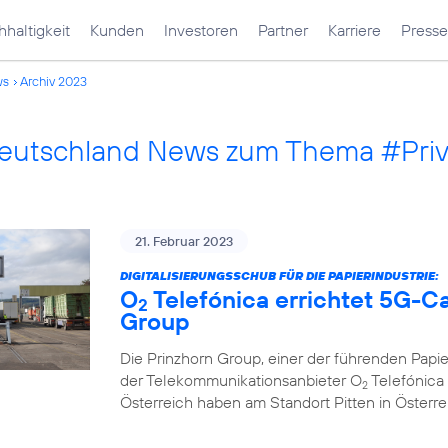
haltigkeit
Kunden
Investoren
Partner
Karriere
Presse
ws
Archiv 2023
Deutschland News zum Thema #Pri
21. Februar 2023
DIGITALISIERUNGSSCHUB FÜR DIE PAPIERINDUSTRIE:
O
Telefónica errichtet 5G-C
2
Group
Die Prinzhorn Group, einer der führenden Papi
der Telekommunikationsanbieter O
Telefónica 
2
Österreich haben am Standort Pitten in Österr