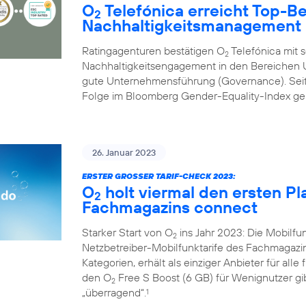
O
Telefónica erreicht Top-B
2
Nachhaltigkeitsmanagement
Ratingagenturen bestätigen O
Telefónica mit 
2
Nachhaltigkeitsengagement in den Bereichen U
gute Unternehmensführung (Governance). Seit 
Folge im Bloomberg Gender-Equality-Index geli
26. Januar 2023
ERSTER GROSSER TARIF-CHECK 2023:
O
holt viermal den ersten Pl
2
Fachmagazins connect
Starker Start von O
ins Jahr 2023: Die Mobilf
2
Netzbetreiber-Mobilfunktarife des Fachmagazi
Kategorien, erhält als einziger Anbieter für alle
den O
Free S Boost (6 GB) für Wenignutzer gib
2
„überragend“.
1