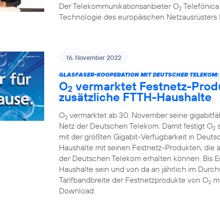
Der Telekommunikationsanbieter O
Telefónica
2
Technologie des europäischen Netzausrüsters 
16. November 2022
GLASFASER-KOOPERATION MIT DEUTSCHER TELEKOM:
O
vermarktet Festnetz-Produ
2
zusätzliche FTTH-Haushalte
O
vermarktet ab 30. November seine gigabitf
2
Netz der Deutschen Telekom. Damit festigt O
s
2
mit der größten Gigabit-Verfügbarkeit in Deuts
Haushalte mit seinen Festnetz-Produkten, die 
der Deutschen Telekom erhalten können. Bis En
Haushalte sein und von da an jährlich im Durchs
Tarifbandbreite der Festnetzprodukte von O
my
2
Download.