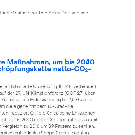
tiert Vorstand der Telefónica Deutschland
rete Maßnahmen, um bis 2040
chöpfungskette netto-CO
-
2
, ambitionierte Umsetzung JETZT" verhandelt
 auf der 27. UN-Klimakonferenz (COP 27) über
el ist es, die Erderwärmung bei 1,5 Grad im
 Um die eigene mit dem 1,5-Grad-Ziel
ten, reduziert O
Telefónica seine Emissionen
2
 ist es, bis 2040 netto-CO
-neutral zu sein; mit
2
m Vergleich zu 2016 um 39 Prozent zu senken.
romeinkauf indirekt (Scope 2) verursachten