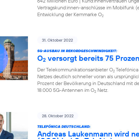
642 Millionen Euro | Kund:innenvertrauen ung
Vertragskund:innen-anschlüsse im Mobilfunk (ex
Entwicklung der Kernmarke O
2
31. Oktober 2022
5G-AUSBAU IN REKORDGESCHWINDIGKEIT:
O
versorgt bereits 75 Proze
2
Der Telekommunikationsanbieter O
Telefónica
2
Netzes deutlich schneller voran als ursprüngli
Prozent der Bevölkerung in Deutschland mit d
18.000 5G-Antennen im O
Netz.
2
28. Oktober 2022
TELEFÓNICA DEUTSCHLAND:
Andreas Laukenmann wird ne