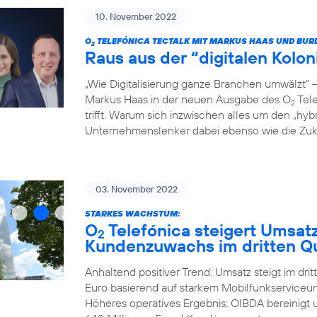
10. November 2022
O
TELEFÓNICA TECTALK MIT MARKUS HAAS UND BUR
2
Raus aus der “digitalen Kolo
„Wie Digitalisierung ganze Branchen umwälzt“
Markus Haas in der neuen Ausgabe des O
Tele
2
trifft. Warum sich inzwischen alles um den „hyb
Unternehmenslenker dabei ebenso wie die Zukun
03. November 2022
STARKES WACHSTUM:
O
Telefónica steigert Umsat
2
Kundenzuwachs im dritten Qu
Anhaltend positiver Trend: Umsatz steigt im dri
Euro basierend auf starkem Mobilfunkserviceum
Höheres operatives Ergebnis: OIBDA bereinigt