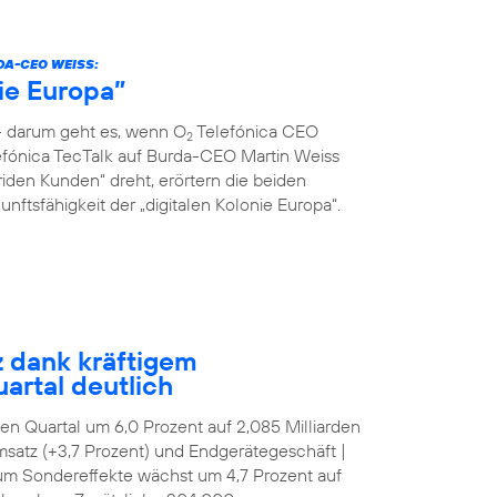
DA-CEO WEISS:
nie Europa”
 – darum geht es, wenn O
Telefónica CEO
2
fónica TecTalk auf Burda-CEO Martin Weiss
riden Kunden“ dreht, erörtern die beiden
ftsfähigkeit der „digitalen Kolonie Europa“.
z dank kräftigem
artal deutlich
tten Quartal um 6,0 Prozent auf 2,085 Milliarden
satz (+3,7 Prozent) und Endgerätegeschäft |
 um Sondereffekte wächst um 4,7 Prozent auf