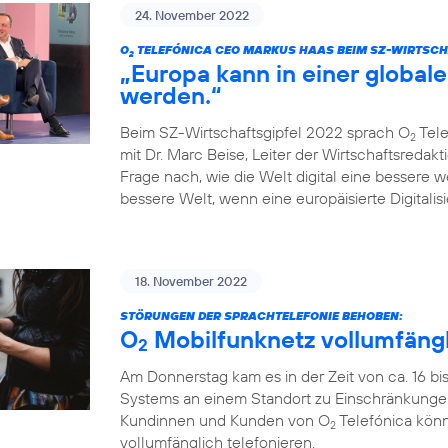
24. November 2022
O
TELEFÓNICA CEO MARKUS HAAS BEIM SZ-WIRTSCH
2
„Europa kann in einer globale
werden.“
Beim SZ-Wirtschaftsgipfel 2022 sprach O
Tele
2
mit Dr. Marc Beise, Leiter der Wirtschaftsredak
Frage nach, wie die Welt digital eine bessere 
bessere Welt, wenn eine europäisierte Digitalisi
18. November 2022
STÖRUNGEN DER SPRACHTELEFONIE BEHOBEN:
O
Mobilfunknetz vollumfängl
2
Am Donnerstag kam es in der Zeit von ca. 16 bi
Systems an einem Standort zu Einschränkungen
Kundinnen und Kunden von O
Telefónica könn
2
vollumfänglich telefonieren.