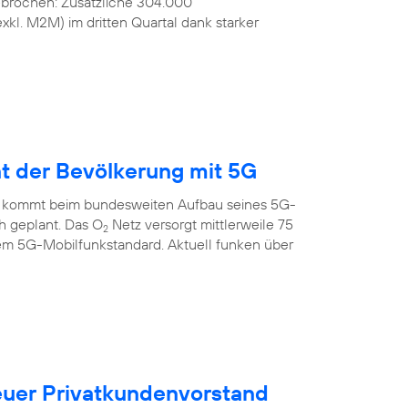
ebrochen: Zusätzliche 304.000
kl. M2M) im dritten Quartal dank starker
nt der Bevölkerung mit 5G
 kommt beim bundesweiten Aufbau seines 5G-
ch geplant. Das O
Netz versorgt mittlerweile 75
2
em 5G-Mobilfunkstandard. Aktuell funken über
uer Privatkundenvorstand