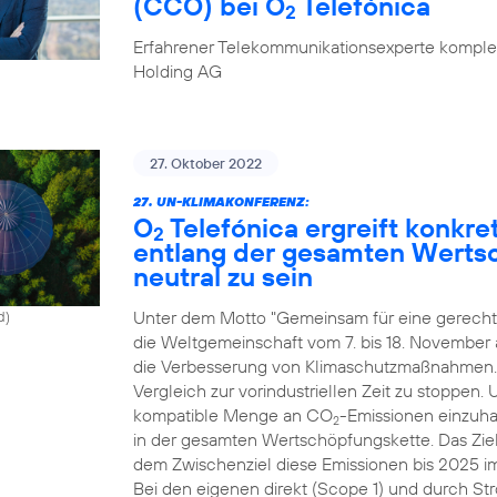
(CCO) bei O
Telefónica
2
Erfahrener Telekommunikationsexperte komplet
Holding AG
27. Oktober 2022
27. UN-KLIMAKONFERENZ:
O
Telefónica ergreift konk
2
entlang der gesamten Werts
neutral zu sein
Unter dem Motto "Gemeinsam für eine gerechte
d)
die Weltgemeinschaft vom 7. bis 18. November
die Verbesserung von Klimaschutzmaßnahmen. Zi
Vergleich zur vorindustriellen Zeit zu stoppen.
kompatible Menge an CO
-Emissionen einzuhal
2
in der gesamten Wertschöpfungskette. Das Ziel
dem Zwischenziel diese Emissionen bis 2025 i
Bei den eigenen direkt (Scope 1) und durch St