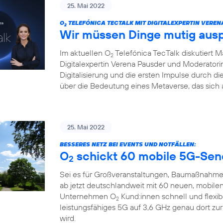
25. Mai 2022
O
TELEFÓNICA TECTALK MIT DIGITALEXPERTIN VEREN
2
Wir müssen Dinge mutig aus
Im aktuellen O
Telefónica TecTalk diskutiert 
2
Digitalexpertin Verena Pausder und Moderatorin
Digitalisierung und die ersten Impulse durch 
über die Bedeutung eines Metaverse, das sich 
25. Mai 2022
BESSERES NETZ BEI EVENTS UND NOTFÄLLEN:
O
schickt 60 mobile 5G-Sen
2
Sei es für Großveranstaltungen, Baumaßnahme
ab jetzt deutschlandweit mit 60 neuen, mobile
Unternehmen O
Kund:innen schnell und flexi
2
leistungsfähiges 5G auf 3,6 GHz genau dort zu
wird.