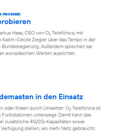
A PAUSDER:
probieren
Markus Haas, CEO von O
Telefónica, mit
2
 Katrin-Cécile Ziegler über das Tempo in der
die Bundesregierung. Außerdem sprechen sie
an europäischen Werten ausrichtet.
demasten in den Einsatz
n oder Krisen durch Unwetter: O
Telefónica ist
2
n Funkstationen unterwegs. Damit kann das
bel zusätzliche 4G/2G-Kapazitäten sowie
r Verfügung stellen, wo mehr Netz gebraucht