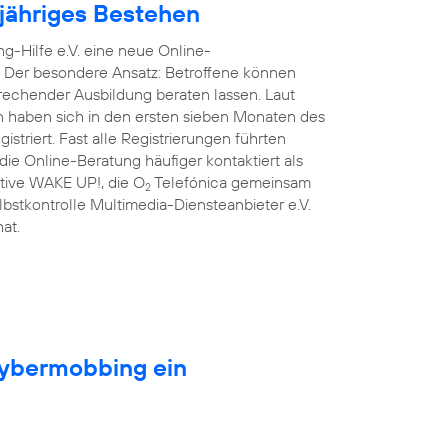
njähriges Bestehen
g-Hilfe e.V. eine neue Online-
. Der besondere Ansatz: Betroffene können
prechender Ausbildung beraten lassen. Laut
n haben sich in den ersten sieben Monaten des
triert. Fast alle Registrierungen führten
ie Online-Beratung häufiger kontaktiert als
iative WAKE UP!, die O
Telefónica gemeinsam
2
lbstkontrolle Multimedia-Diensteanbieter e.V.
at.
Cybermobbing ein