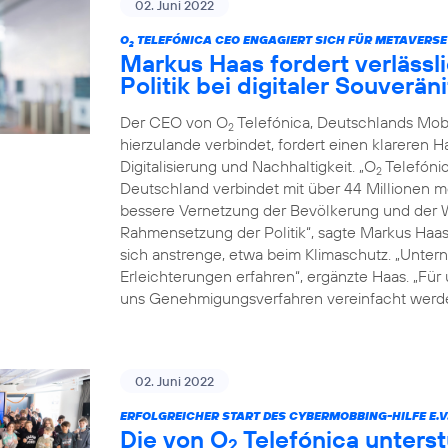
02. Juni 2022
O
TELEFÓNICA CEO ENGAGIERT SICH FÜR METAVERSE
2
Markus Haas fordert verläss
Politik bei digitaler Souverä
Der CEO von O
Telefónica, Deutschlands Mob
2
hierzulande verbindet, fordert einen klareren 
Digitalisierung und Nachhaltigkeit. „O
Telefónic
2
Deutschland verbindet mit über 44 Millionen 
bessere Vernetzung der Bevölkerung und der Wi
Rahmensetzung der Politik“, sagte Markus Haa
sich anstrenge, etwa beim Klimaschutz. „Untern
Erleichterungen erfahren“, ergänzte Haas. „Für
uns Genehmigungsverfahren vereinfacht werde
02. Juni 2022
ERFOLGREICHER START DES CYBERMOBBING-HILFE E.V
Die von O
Telefónica unterst
2