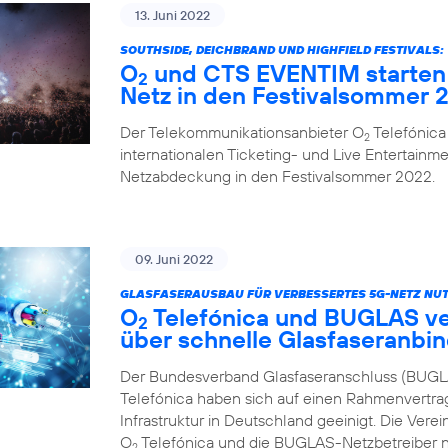
13. Juni 2022
SOUTHSIDE, DEICHBRAND UND HIGHFIELD FESTIVALS:
O
und CTS EVENTIM starten 
2
Netz in den Festivalsommer 
Der Telekommunikationsanbieter O
Telefónica
2
internationalen Ticketing- und Live Entertainme
Netzabdeckung in den Festivalsommer 2022.
09. Juni 2022
GLASFASERAUSBAU FÜR VERBESSERTES 5G-NETZ NUT
O
Telefónica und BUGLAS v
2
über schnelle Glasfaseranbi
Der Bundesverband Glasfaseranschluss (BUGL
Telefónica haben sich auf einen Rahmenvertra
Infrastruktur in Deutschland geeinigt. Die Vere
O
Telefónica und die BUGLAS-Netzbetreiber n
2