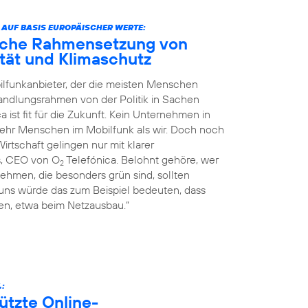
 AUF BASIS EUROPÄISCHER WERTE:
liche Rahmensetzung von
nität und Klimaschutz
ilfunkanbieter, der die meisten Menschen
Handlungsrahmen von der Politik in Sachen
a ist fit für die Zukunft. Kein Unternehmen in
mehr Menschen im Mobilfunk als wir. Doch noch
rtschaft gelingen nur mit klarer
s, CEO von O
Telefónica. Belohnt gehöre, wer
2
ehmen, die besonders grün sind, sollten
 uns würde das zum Beispiel bedeuten, dass
n, etwa beim Netzausbau.“
.:
ützte Online-