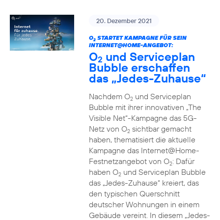
20. Dezember 2021
O
STARTET KAMPAGNE FÜR SEIN
2
INTERNET@HOME-ANGEBOT:
O
und Serviceplan
2
Bubble erschaffen
das „Jedes-Zuhause“
Nachdem O
und Serviceplan
2
Bubble mit ihrer innovativen „The
Visible Net“-Kampagne das 5G-
Netz von O
sichtbar gemacht
2
haben, thematisiert die aktuelle
Kampagne das Internet@Home-
Festnetzangebot von O
: Dafür
2
haben O
und Serviceplan Bubble
2
das „Jedes-Zuhause“ kreiert, das
den typischen Querschnitt
deutscher Wohnungen in einem
Gebäude vereint. In diesem „Jedes-