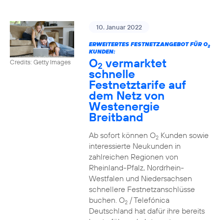
10. Januar 2022
ERWEITERTES FESTNETZANGEBOT FÜR O
2
KUNDEN:
O
vermarktet
Credits: Getty Images
2
schnelle
Festnetztarife auf
dem Netz von
Westenergie
Breitband
Ab sofort können O
Kunden sowie
2
interessierte Neukunden in
zahlreichen Regionen von
Rheinland-Pfalz, Nordrhein-
Westfalen und Niedersachsen
schnellere Festnetzanschlüsse
buchen. O
/ Telefónica
2
Deutschland hat dafür ihre bereits