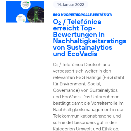
14. Januar 2022
ESG VORREITERROLLE BESTÄTIGT:
O
/ Telefónica
2
erreicht Top-
Bewertungen in
Nachhaltigkeitsratings
von Sustainalytics
und EcoVadis
O
/ Telefónica Deutschland
2
verbessert sich weiter in den
relevanten ESG Ratings (ESG steht
für Environment, Social,
Governance) von Sustainalytics
und EcoVadis. Das Unternehmen
bestätigt damit die Vorreiterrolle im
Nachhaltigkeitsmanagement in der
Telekommunikationsbranche und
schneidet besonders gut in den
Kategorien Umwelt und Ethik ab.