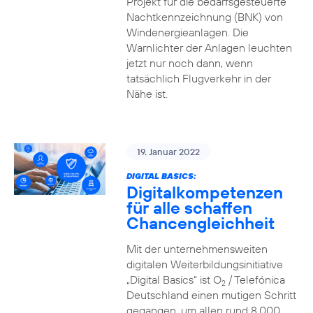
Projekt für die bedarfsgesteuerte
Nachtkennzeichnung (BNK) von
Windenergieanlagen. Die
Warnlichter der Anlagen leuchten
jetzt nur noch dann, wenn
tatsächlich Flugverkehr in der
Nähe ist.
19. Januar 2022
DIGITAL BASICS:
Digitalkompetenzen
für alle schaffen
Chancengleichheit
Mit der unternehmensweiten
digitalen Weiterbildungsinitiative
„Digital Basics“ ist O
/ Telefónica
2
Deutschland einen mutigen Schritt
gegangen, um allen rund 8.000