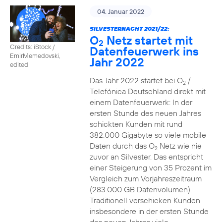
04. Januar 2022
SILVESTERNACHT 2021/22:
O
Netz startet mit
2
Credits: iStock /
Datenfeuerwerk ins
EmirMemedovski,
Jahr 2022
edited
Das Jahr 2022 startet bei O
/
2
Telefónica Deutschland direkt mit
einem Datenfeuerwerk: In der
ersten Stunde des neuen Jahres
schickten Kunden mit rund
382.000 Gigabyte so viele mobile
Daten durch das O
Netz wie nie
2
zuvor an Silvester. Das entspricht
einer Steigerung von 35 Prozent im
Vergleich zum Vorjahreszeitraum
(283.000 GB Datenvolumen).
Traditionell verschicken Kunden
insbesondere in der ersten Stunde