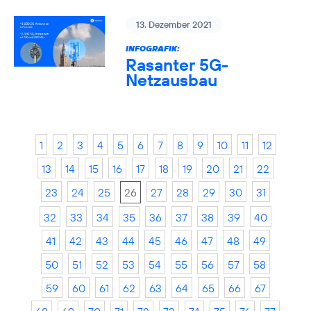
13. Dezember 2021
INFOGRAFIK:
Rasanter 5G-
Netzausbau
1
2
3
4
5
6
7
8
9
10
11
12
13
14
15
16
17
18
19
20
21
22
23
24
25
26
27
28
29
30
31
32
33
34
35
36
37
38
39
40
41
42
43
44
45
46
47
48
49
50
51
52
53
54
55
56
57
58
59
60
61
62
63
64
65
66
67