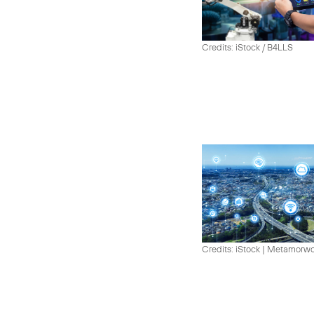
Credits: iStock / B4LLS
Credits: iStock | Metamorw