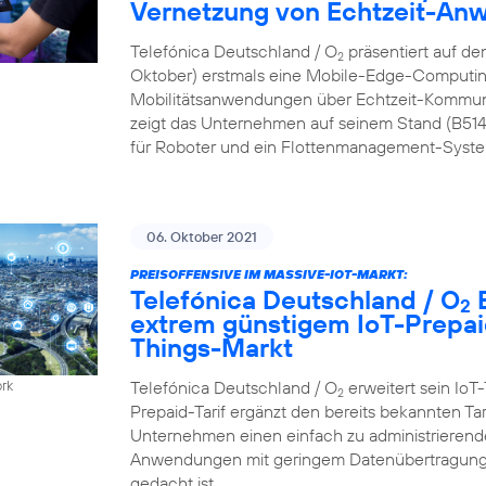
Vernetzung von Echtzeit-A
Telefónica Deutschland / O
präsentiert auf de
2
Oktober) erstmals eine Mobile-Edge-Computing
Mobilitätsanwendungen über Echtzeit-Kommun
zeigt das Unternehmen auf seinem Stand (B51
für Roboter und ein Flottenmanagement-Syste
06. Oktober 2021
PREISOFFENSIVE IM MASSIVE-IOT-MARKT:
Telefónica Deutschland / O
B
2
extrem günstigem IoT-Prepaid
Things-Markt
Telefónica Deutschland / O
erweitert sein IoT-
ork
2
Prepaid-Tarif ergänzt den bereits bekannten Ta
Unternehmen einen einfach zu administrierenden
Anwendungen mit geringem Datenübertragungs
gedacht ist.