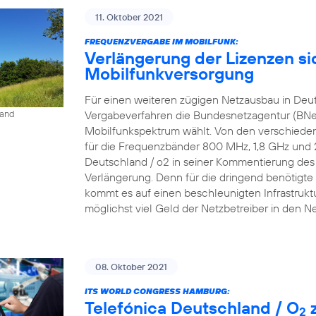
11. Oktober 2021
FREQUENZVERGABE IM MOBILFUNK:
Verlängerung der Lizenzen si
Mobilfunkversorgung
Für einen weiteren zügigen Netzausbau in Deu
Vergabeverfahren die Bundesnetzagentur (BNe
land
Mobilfunkspektrum wählt. Von den verschieden
für die Frequenzbänder 800 MHz, 1,8 GHz und 2,6
Deutschland / o2 in seiner Kommentierung des P
Verlängerung. Denn für die dringend benötigte 
kommt es auf einen beschleunigten Infrastrukt
möglichst viel Geld der Netzbetreiber in den N
08. Oktober 2021
ITS WORLD CONGRESS HAMBURG:
Telefónica Deutschland / O
z
2