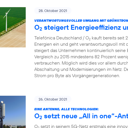
28. Oktober 2021
VERANTWORTUNGSVOLLER UMGANG MIT GRÜNSTROM
O
steigert Energieeffizienz 
2
Telefónica Deutschland / O
kauft bereits seit
2
Energien ein und geht verantwortungsvoll mit
steigert das Unternehmen kontinuierlich seine 
Vergleich zu 2015 mindestens 82 Prozent wenig
verbrauchen. Möglich wird dies vor allem dur
Abschaltung und Modernisierungen im Netz. De
Strom pro Byte als Vorgängergenerationen.
26. Oktober 2021
EINE ANTENNE, ALLE TECHNOLOGIEN:
O
setzt neue „All in one“-An
2
O
setzt in seinem 5G-Netz erstmals eine innova
2