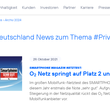
haltigkeit
Kunden
Investoren
Partner
Karriere
Presse
ws
Archiv 2024
Deutschland News zum Thema #Pri
29. Oktober 2021
SMARTPHONE MAGAZIN NETZTEST:
O
Netz springt auf Platz 2 un
2
Im großen Mobilfunk-Netztest des SMARTPHON
diesem Jahr erstmals die Note „sehr gut“. Auf
Steigerung in der Netzqualität rückt das O
Netz
2
Mobilfunkanbieter vor.