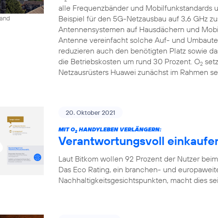
alle Frequenzbänder und Mobilfunkstandards un
Beispiel für den 5G-Netzausbau auf 3,6 GHz 
land
Antennensystemen auf Hausdächern und Mobilfu
Antenne vereinfacht solche Auf- und Umbauten
reduzieren auch den benötigten Platz sowie 
die Betriebskosten um rund 30 Prozent. O
setz
2
Netzausrüsters Huawei zunächst im Rahmen sei
20. Oktober 2021
MIT O
HANDYLEBEN VERLÄNGERN:
2
Verantwortungsvoll einkaufen
Laut Bitkom wollen 92 Prozent der Nutzer bei
Das Eco Rating, ein branchen- und europaweit
Nachhaltigkeitsgesichtspunkten, macht dies seit