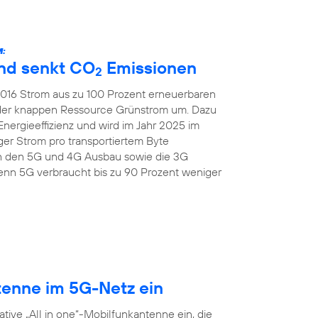
:
und senkt CO
Emissionen
2
 2016 Strom aus zu 100 Prozent erneuerbaren
 der knappen Ressource Grünstrom um. Dazu
Energieeffizienz und wird im Jahr 2025 im
er Strom pro transportiertem Byte
ch den 5G und 4G Ausbau sowie die 3G
nn 5G verbraucht bis zu 90 Prozent weniger
tenne im 5G-Netz ein
tive „All in one“-Mobilfunkantenne ein, die