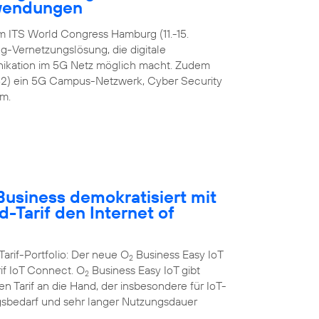
nwendungen
m ITS World Congress Hamburg (11.-15.
-Vernetzungslösung, die digitale
ikation im 5G Netz möglich macht. Zudem
42) ein 5G Campus-Netzwerk, Cyber Security
m.
usiness demokratisiert mit
-Tarif den Internet of
Tarif-Portfolio: Der neue O
Business Easy IoT
2
rif IoT Connect. O
Business Easy IoT gibt
2
 Tarif an die Hand, der insbesondere für IoT-
bedarf und sehr langer Nutzungsdauer