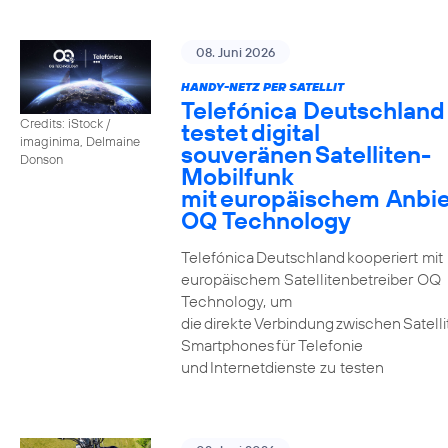
08. Juni 2026
HANDY-NETZ PER SATELLIT
Telefónica Deutschland
Credits: iStock /
testet digital
imaginima, Delmaine
souveränen Satelliten-
Donson
Mobilfunk
mit europäischem Anbie
OQ Technology
Telefónica Deutschland kooperiert mit
europäischem Satellitenbetreiber OQ
Technology, um
die direkte Verbindung zwischen Satell
Smartphones für Telefonie
und Internetdienste zu testen