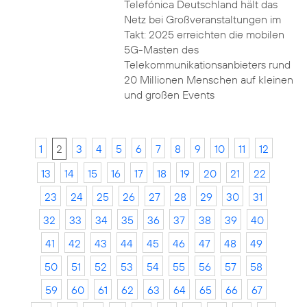
Telefónica Deutschland hält das
Netz bei Großveranstaltungen im
Takt: 2025 erreichten die mobilen
5G-Masten des
Telekommunikationsanbieters rund
20 Millionen Menschen auf kleinen
und großen Events
1
2
3
4
5
6
7
8
9
10
11
12
13
14
15
16
17
18
19
20
21
22
23
24
25
26
27
28
29
30
31
32
33
34
35
36
37
38
39
40
41
42
43
44
45
46
47
48
49
50
51
52
53
54
55
56
57
58
59
60
61
62
63
64
65
66
67