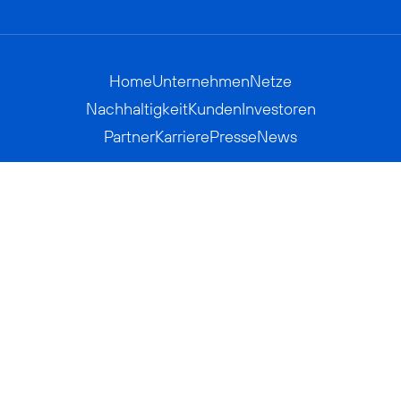
Home
Unternehmen
Netze
Nachhaltigkeit
Kunden
Investoren
Partner
Karriere
Presse
News
Privatkunden
Geschäftskunden
Worldwide
BASECAMP
AGB
Kontakt
ElektroG / BattG
Datenschutz
Hinweisgeberverfahren
Jugendschutz
Barrierefreiheit
Impressum