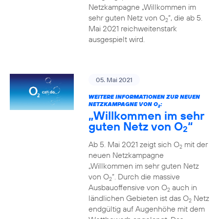
Netzkampagne „Willkommen im
sehr guten Netz von O
“, die ab 5.
2
Mai 2021 reichweitenstark
ausgespielt wird.
05. Mai 2021
WEITERE INFORMATIONEN ZUR NEUEN
NETZKAMPAGNE VON O
:
2
„Willkommen im sehr
guten Netz von O
“
2
Ab 5. Mai 2021 zeigt sich O
mit der
2
neuen Netzkampagne
„Willkommen im sehr guten Netz
von O
“. Durch die massive
2
Ausbauoffensive von O
auch in
2
ländlichen Gebieten ist das O
Netz
2
endgültig auf Augenhöhe mit dem