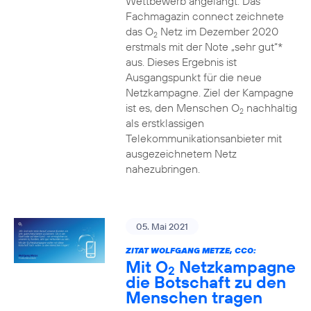
Wettbewerb angelangt. Das
Fachmagazin connect zeichnete
das O
Netz im Dezember 2020
2
erstmals mit der Note „sehr gut“*
aus. Dieses Ergebnis ist
Ausgangspunkt für die neue
Netzkampagne. Ziel der Kampagne
ist es, den Menschen O
nachhaltig
2
als erstklassigen
Telekommunikationsanbieter mit
ausgezeichnetem Netz
nahezubringen.
05. Mai 2021
ZITAT WOLFGANG METZE, CCO:
Mit O
Netzkampagne
2
die Botschaft zu den
Menschen tragen