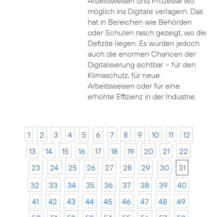
Arbeitsweisen und Prozesse wo
möglich ins Digitale verlagern. Das
hat in Bereichen wie Behörden
oder Schulen rasch gezeigt, wo die
Defizite liegen. Es wurden jedoch
auch die enormen Chancen der
Digitalisierung sichtbar – für den
Klimaschutz, für neue
Arbeitsweisen oder für eine
erhöhte Effizienz in der Industrie.
1
2
3
4
5
6
7
8
9
10
11
12
13
14
15
16
17
18
19
20
21
22
23
24
25
26
27
28
29
30
31
32
33
34
35
36
37
38
39
40
41
42
43
44
45
46
47
48
49