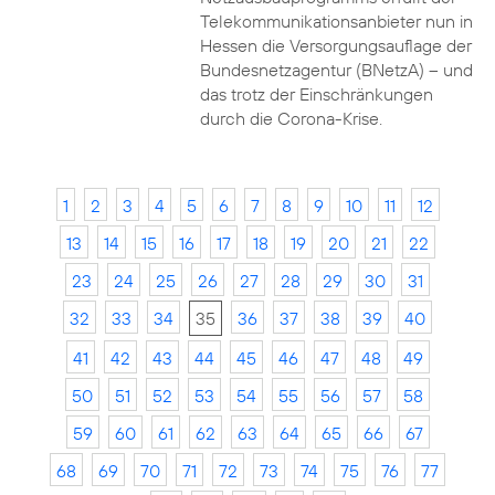
Telekommunikationsanbieter nun in
Hessen die Versorgungsauflage der
Bundesnetzagentur (BNetzA) – und
das trotz der Einschränkungen
durch die Corona-Krise.
1
2
3
4
5
6
7
8
9
10
11
12
13
14
15
16
17
18
19
20
21
22
23
24
25
26
27
28
29
30
31
32
33
34
35
36
37
38
39
40
41
42
43
44
45
46
47
48
49
50
51
52
53
54
55
56
57
58
59
60
61
62
63
64
65
66
67
68
69
70
71
72
73
74
75
76
77