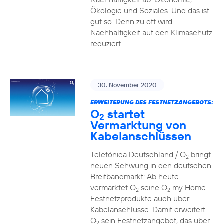
Ökologie und Soziales. Und das ist
gut so. Denn zu oft wird
Nachhaltigkeit auf den Klimaschutz
reduziert.
30. November 2020
ERWEITERUNG DES FESTNETZANGEBOTS:
O
startet
2
Vermarktung von
Kabelanschlüssen
Telefónica Deutschland / O
bringt
2
neuen Schwung in den deutschen
Breitbandmarkt: Ab heute
vermarktet O
seine O
my Home
2
2
Festnetzprodukte auch über
Kabelanschlüsse. Damit erweitert
O
sein Festnetzangebot, das über
2