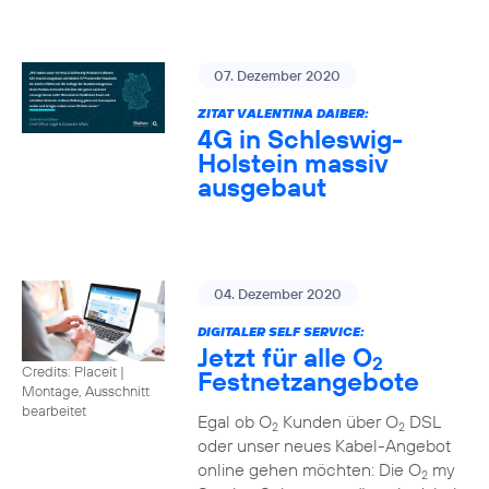
07. Dezember 2020
ZITAT VALENTINA DAIBER:
4G in Schleswig-
Holstein massiv
ausgebaut
04. Dezember 2020
DIGITALER SELF SERVICE:
Jetzt für alle O
2
Credits: Placeit
|
Festnetzangebote
Montage, Ausschnitt
bearbeitet
Egal ob O
Kunden über O
DSL
2
2
oder unser neues Kabel-Angebot
online gehen möchten: Die O
my
2