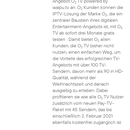
Angebot O
TV powered by
2
waipu.tv an. O
Kunden können die
2
IPTV-Lösung der Marke O
, die ein
2
zentraler Baustein ihres digitalen
Entertainment-Angebots ist, mit O
2
TV ab sofort drei Monate gratis
testen . Damit bietet O
allen
2
Kunden, die O
TV bisher nicht
2
nutzen, einen einfachen Weg, um
die Vorteile des erfolgreichen TV-
Angebots mit über 100 TV-
Sendern, davon mehr als 90 in HD-
Qualität, während der
Weihnachtszeit und danach
ausgiebig zu erleben. Dabei
profitieren sie wie alle O
TV Nutzer
2
zusätzlich vom neuen Pay-TV-
Paket mit 45 Sendern, das bis
einschließlich 2. Februar 2021
ebenfalls kostenfrei zugänglich ist.