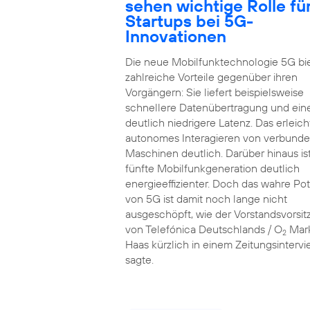
sehen wichtige Rolle fü
Startups bei 5G-
Innovationen
Die neue Mobilfunktechnologie 5G bi
zahlreiche Vorteile gegenüber ihren
Vorgängern: Sie liefert beispielsweise
schnellere Datenübertragung und ein
deutlich niedrigere Latenz. Das erleich
autonomes Interagieren von verbund
Maschinen deutlich. Darüber hinaus ist
fünfte Mobilfunkgeneration deutlich
energieeffizienter. Doch das wahre Pot
von 5G ist damit noch lange nicht
ausgeschöpft, wie der Vorstandsvorsi
von Telefónica Deutschlands / O
Mar
2
Haas kürzlich in einem Zeitungsinterv
sagte.