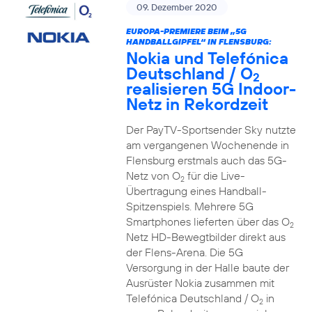
09. Dezember 2020
EUROPA-PREMIERE BEIM „5G
HANDBALLGIPFEL“ IN FLENSBURG:
Nokia und Telefónica
Deutschland / O
2
realisieren 5G Indoor-
Netz in Rekordzeit
Der PayTV-Sportsender Sky nutzte
am vergangenen Wochenende in
Flensburg erstmals auch das 5G-
Netz von O
für die Live-
2
Übertragung eines Handball-
Spitzenspiels. Mehrere 5G
Smartphones lieferten über das O
2
Netz HD-Bewegtbilder direkt aus
der Flens-Arena. Die 5G
Versorgung in der Halle baute der
Ausrüster Nokia zusammen mit
Telefónica Deutschland / O
in
2