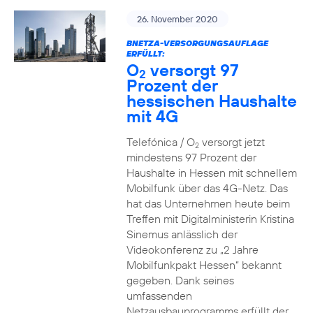
26. November 2020
BNETZA-VERSORGUNGSAUFLAGE
ERFÜLLT:
O
versorgt 97
2
Prozent der
hessischen Haushalte
mit 4G
Telefónica / O
versorgt jetzt
2
mindestens 97 Prozent der
Haushalte in Hessen mit schnellem
Mobilfunk über das 4G-Netz. Das
hat das Unternehmen heute beim
Treffen mit Digitalministerin Kristina
Sinemus anlässlich der
Videokonferenz zu „2 Jahre
Mobilfunkpakt Hessen“ bekannt
gegeben. Dank seines
umfassenden
Netzausbauprogramms erfüllt der