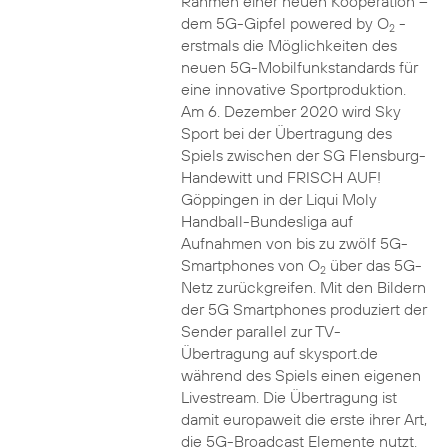
Rahmen einer neuen Kooperation –
dem 5G-Gipfel powered by O
-
2
erstmals die Möglichkeiten des
neuen 5G-Mobilfunkstandards für
eine innovative Sportproduktion.
Am 6. Dezember 2020 wird Sky
Sport bei der Übertragung des
Spiels zwischen der SG Flensburg-
Handewitt und FRISCH AUF!
Göppingen in der Liqui Moly
Handball-Bundesliga auf
Aufnahmen von bis zu zwölf 5G-
Smartphones von O
über das 5G-
2
Netz zurückgreifen. Mit den Bildern
der 5G Smartphones produziert der
Sender parallel zur TV-
Übertragung auf skysport.de
während des Spiels einen eigenen
Livestream. Die Übertragung ist
damit europaweit die erste ihrer Art,
die 5G-Broadcast Elemente nutzt.