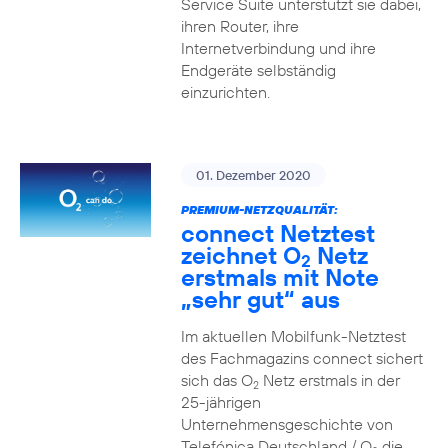
Service Suite unterstützt sie dabei,
ihren Router, ihre
Internetverbindung und ihre
Endgeräte selbständig
einzurichten.
01. Dezember 2020
PREMIUM-NETZQUALITÄT:
connect Netztest
zeichnet O
Netz
2
erstmals mit Note
„sehr gut“ aus
Im aktuellen Mobilfunk-Netztest
des Fachmagazins connect sichert
sich das O
Netz erstmals in der
2
25-jährigen
Unternehmensgeschichte von
Telefónica Deutschland / O
die