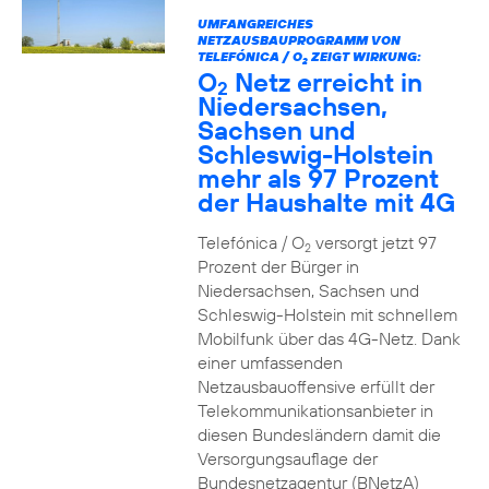
UMFANGREICHES
NETZAUSBAUPROGRAMM VON
TELEFÓNICA / O
ZEIGT WIRKUNG:
2
O
Netz erreicht in
2
Niedersachsen,
Sachsen und
Schleswig-Holstein
mehr als 97 Prozent
der Haushalte mit 4G
Telefónica / O
versorgt jetzt 97
2
Prozent der Bürger in
Niedersachsen, Sachsen und
Schleswig-Holstein mit schnellem
Mobilfunk über das 4G-Netz. Dank
einer umfassenden
Netzausbauoffensive erfüllt der
Telekommunikationsanbieter in
diesen Bundesländern damit die
Versorgungsauflage der
Bundesnetzagentur (BNetzA)