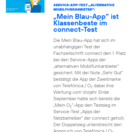
SERVICE-APP-TEST „ALTERNATIVE
MOBILFUNKANBIETER“:
„Mein Blau-App” ist
Klassenbeste im
connect-Test
Die Mein Blau-App hat sich im
unabhängigen Test der
Fachzeitschrift connect den 1. Platz
bei den Service-Apps der
„alternativen Mobilfunkanbieter“
gesichert. Mit der Note „Sehr Gut“
bestätigt die App der Zweitmarke
von Telefónica / O
dabei ihre
2
Wertung vom Vorjahr. Ende
September hatte sich bereits die
„Mein O
“-App den Testsieg im
2
Service-Test „Apps der
Netzbetreiber“ der connect geholt.
Der Doppelsieg unterstreicht den
Anspruch von Telefónica / O
,