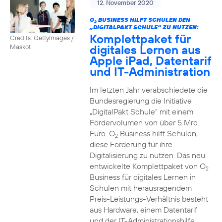
12. November 2020
O
BUSINESS HILFT SCHULEN DEN
2
„DIGITALPAKT SCHULE“ ZU NUTZEN:
Komplettpaket für
Credits: GettyImages /
digitales Lernen aus
Maskot
Apple iPad, Datentarif
und IT-Administration
Im letzten Jahr verabschiedete die
Bundesregierung die Initiative
„DigitalPakt Schule“ mit einem
Fördervolumen von über 5 Mrd.
Euro. O
Business hilft Schulen,
2
diese Förderung für ihre
Digitalisierung zu nutzen. Das neu
entwickelte Komplettpaket von O
2
Business für digitales Lernen in
Schulen mit herausragendem
Preis-Leistungs-Verhältnis besteht
aus Hardware, einem Datentarif
und der IT-Administrationshilfe