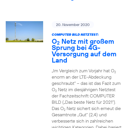
20. November 2020
COMPUTER BILD NETZTEST:
O
Netz mit großem
2
Sprung bei 4G-
Versorgung auf dem
Land
„Im Vergleich zum Vorjahr hat O
2
enorm an der LTE-Abdeckung
geschraubt“ – das ist das Fazit zum
O
Netz im diesjährigen Netztest
2
der Fachzeitschrift COMPUTER
BILD („Das beste Netz für 2021“).
Das O
Netz sichert sich erneut die
2
Gesamtnote „Gut“ (2,4) und
verbesserte sich in zahlreichen
wichtigen Kategorien. Dabei basiert