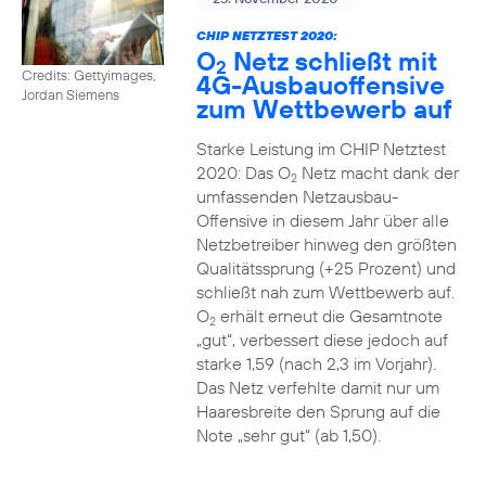
CHIP NETZTEST 2020:
O
Netz schließt mit
2
Credits: Gettyimages,
4G-Ausbauoffensive
Jordan Siemens
zum Wettbewerb auf
Starke Leistung im CHIP Netztest
2020: Das O
Netz macht dank der
2
umfassenden Netzausbau-
Offensive in diesem Jahr über alle
Netzbetreiber hinweg den größten
Qualitätssprung (+25 Prozent) und
schließt nah zum Wettbewerb auf.
O
erhält erneut die Gesamtnote
2
„gut“, verbessert diese jedoch auf
starke 1,59 (nach 2,3 im Vorjahr).
Das Netz verfehlte damit nur um
Haaresbreite den Sprung auf die
Note „sehr gut“ (ab 1,50).