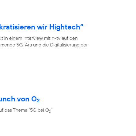
ratisieren wir Hightech“
 in einem Interview mit n-tv auf den
mende 5G-Ära und die Digitalisierung der
unch von O
2
uf das Thema "5G bei O
"
2