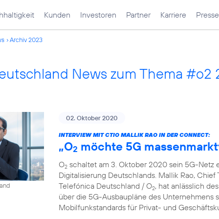
haltigkeit
Kunden
Investoren
Partner
Karriere
Presse
ws
Archiv 2023
Deutschland News zum Thema #o2
02. Oktober 2020
INTERVIEW MIT CTIO MALLIK RAO IN DER CONNECT:
„O
möchte 5G massenmarkt
2
O
schaltet am 3. Oktober 2020 sein 5G-Netz ei
2
Digitalisierung Deutschlands. Mallik Rao, Chief
Telefónica Deutschland / O
, hat anlässlich de
land
2
über die 5G-Ausbaupläne des Unternehmens so
Mobilfunkstandards für Privat- und Geschäfts