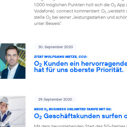
1.000 möglichen Punkten holt sich die O
App z
2
Vodafone). connect kommentiert: O
„versteht 
2
stelle O
bei seiner „leistungsstarken und sch
2
unter Beweis“.
30. September 2020
ZITAT WOLFGANG METZE, CCO:
O
Kunden ein hervorragendes
2
hat für uns oberste Priorität.
29. September 2020
NEUE O
BUSINESS UNLIMITED TARIFE MIT 5G:
2
O
Geschäftskunden surfen o
2
Mit dem bevorstehenden Start des 5G-Netzes 