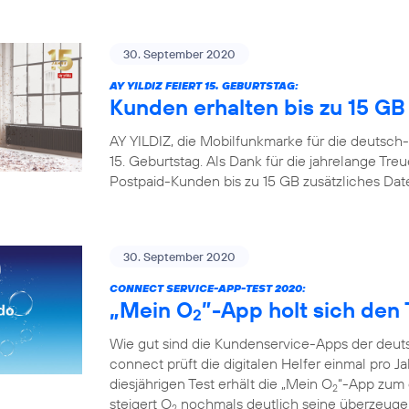
30. September 2020
AY YILDIZ FEIERT 15. GEBURTSTAG:
Kunden erhalten bis zu 15 G
AY YILDIZ, die Mobilfunkmarke für die deutsch-
15. Geburtstag. Als Dank für die jahrelange Tr
Postpaid-Kunden bis zu 15 GB zusätzliches Da
30. September 2020
CONNECT SERVICE-APP-TEST 2020:
„Mein O
”-App holt sich den 
2
Wie gut sind die Kundenservice-Apps der deuts
connect prüft die digitalen Helfer einmal pro Ja
diesjährigen Test erhält die „Mein O
“-App zum d
2
steigert O
nochmals deutlich seine überzeugen
2