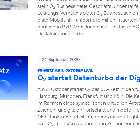
stellt O
Business neue Geschäftskundentarife f
2
Leistungs-Verhältnis bietet O
Business seinen
2
erste Mobilfunk-Tarifportfolio mit unlimitier
deutschen B2B-Mobilfunkmarkt – inklusive 5G(1
Digitalisierungs-Turbo.
24. September 2020
5G-NETZ AB 3. OKTOBER LIVE:
O
startet Datenturbo der Dig
2
Am 3. Oktober startet O
das 5G-Netz in den fü
2
Hamburg, München, Frankfurt und Köln. Die Ke
im Rahmen eines symbolischen virtuellen Aktes
Zeichen für digitalen Fortschritt und mobile F
Mobilfunkstandard gilt: O
demokratisiert Hight
2
wird O
allen Verbrauchern den Zugang zum 5G
2