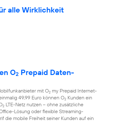
ür alle Wirklichkeit
uen O
Prepaid Daten-
2
obilfunkanbieter mit O
my Prepaid Internet-
2
r einmalig 49,99 Euro können O
Kunden ein
2
 O
LTE-Netz nutzen – ohne zusätzliche
2
Office-Lösung oder flexible Streaming-
f die mobile Freiheit seiner Kunden auf ein