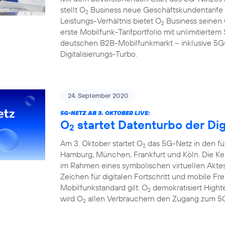
stellt O
Business neue Geschäftskundentarife f
2
Leistungs-Verhältnis bietet O
Business seinen
2
erste Mobilfunk-Tarifportfolio mit unlimitier
deutschen B2B-Mobilfunkmarkt – inklusive 5G(1
Digitalisierungs-Turbo.
24. September 2020
5G-NETZ AB 3. OKTOBER LIVE:
O
startet Datenturbo der Dig
2
Am 3. Oktober startet O
das 5G-Netz in den fü
2
Hamburg, München, Frankfurt und Köln. Die Ke
im Rahmen eines symbolischen virtuellen Aktes
Zeichen für digitalen Fortschritt und mobile F
Mobilfunkstandard gilt: O
demokratisiert Hight
2
wird O
allen Verbrauchern den Zugang zum 5G
2