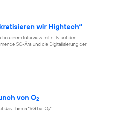
ratisieren wir Hightech“
 in einem Interview mit n-tv auf den
mende 5G-Ära und die Digitalisierung der
unch von O
2
uf das Thema "5G bei O
"
2