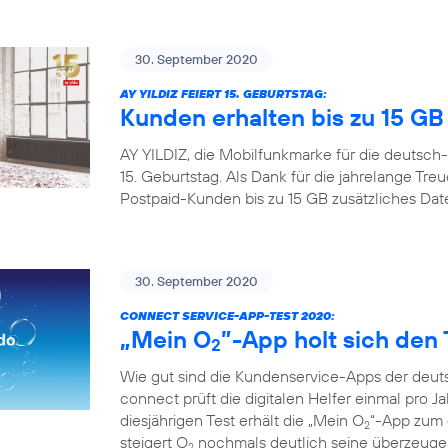
30. September 2020
AY YILDIZ FEIERT 15. GEBURTSTAG:
Kunden erhalten bis zu 15 G
AY YILDIZ, die Mobilfunkmarke für die deutsch-
15. Geburtstag. Als Dank für die jahrelange Tr
Postpaid-Kunden bis zu 15 GB zusätzliches Da
30. September 2020
CONNECT SERVICE-APP-TEST 2020:
„Mein O
”-App holt sich den 
2
Wie gut sind die Kundenservice-Apps der deuts
connect prüft die digitalen Helfer einmal pro Ja
diesjährigen Test erhält die „Mein O
“-App zum d
2
steigert O
nochmals deutlich seine überzeugen
2