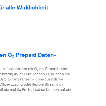
ür alle Wirklichkeit
uen O
Prepaid Daten-
2
obilfunkanbieter mit O
my Prepaid Internet-
2
r einmalig 49,99 Euro können O
Kunden ein
2
 O
LTE-Netz nutzen – ohne zusätzliche
2
Office-Lösung oder flexible Streaming-
f die mobile Freiheit seiner Kunden auf ein