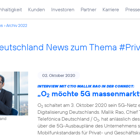
haltigkeit
Kunden
Investoren
Partner
Karriere
Presse
ws
Archiv 2022
Deutschland News zum Thema #Pri
02. Oktober 2020
INTERVIEW MIT CTIO MALLIK RAO IN DER CONNECT:
„O
möchte 5G massenmarkt
2
O
schaltet am 3. Oktober 2020 sein 5G-Netz ei
2
Digitalisierung Deutschlands. Mallik Rao, Chief
Telefónica Deutschland / O
, hat anlässlich de
land
2
über die 5G-Ausbaupläne des Unternehmens so
Mobilfunkstandards für Privat- und Geschäfts