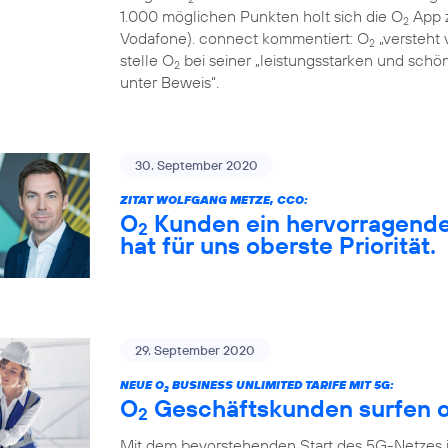
1.000 möglichen Punkten holt sich die O
App z
2
Vodafone). connect kommentiert: O
„versteht 
2
stelle O
bei seiner „leistungsstarken und sch
2
unter Beweis“.
30. September 2020
ZITAT WOLFGANG METZE, CCO:
O
Kunden ein hervorragendes
2
hat für uns oberste Priorität.
29. September 2020
NEUE O
BUSINESS UNLIMITED TARIFE MIT 5G:
2
O
Geschäftskunden surfen o
2
Mit dem bevorstehenden Start des 5G-Netzes 