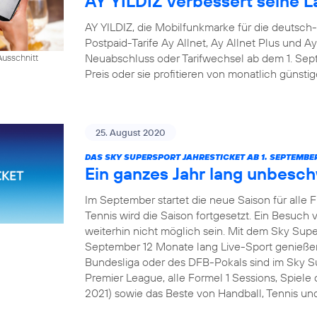
AY YILDIZ verbessert seine La
AY YILDIZ, die Mobilfunkmarke für die deutsch
Postpaid-Tarife Ay Allnet, Ay Allnet Plus und A
Neuabschluss oder Tarifwechsel ab dem 1. S
usschnitt
Preis oder sie profitieren von monatlich günsti
25. August 2020
DAS SKY SUPERSPORT JAHRESTICKET AB 1. SEPTEMBER
Ein ganzes Jahr lang unbesc
Im September startet die neue Saison für alle 
Tennis wird die Saison fortgesetzt. Ein Besuch v
weiterhin nicht möglich sein. Mit dem Sky Sup
September 12 Monate lang Live-Sport genießen
Bundesliga oder des DFB-Pokals sind im Sky Su
Premier League, alle Formel 1 Sessions, Spie
2021) sowie das Beste von Handball, Tennis und