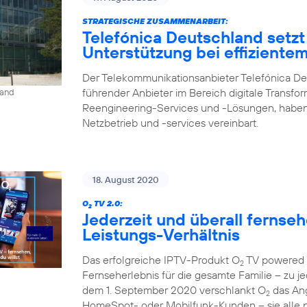
STRATEGISCHE ZUSAMMENARBEIT:
Telefónica Deutschland setzt
Unterstützung bei effiziente
Der Telekommunikationsanbieter Telefónica De
führender Anbieter im Bereich digitale Transfo
land
Reengineering-Services und -Lösungen, haben
Netzbetrieb und -services vereinbart.
18. August 2020
O
TV 2.0:
2
Jederzeit und überall fernse
Leistungs-Verhältnis
Das erfolgreiche IPTV-Produkt O
TV powered b
2
Fernseherlebnis für die gesamte Familie – zu je
dem 1. September 2020 verschlankt O
das Ang
2
HomeSpot- oder Mobilfunk-Kunden – sie alle p