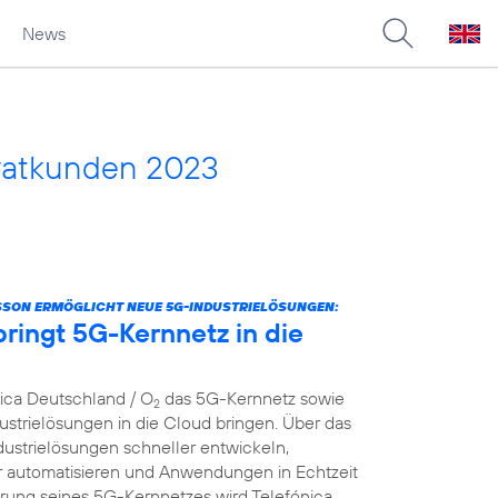
News
vatkunden 2023
SSON ERMÖGLICHT NEUE 5G-INDUSTRIELÖSUNGEN:
ringt 5G-Kernnetz in die
nica Deutschland / O
das 5G-Kernnetz sowie
2
strielösungen in die Cloud bringen. Über das
dustrielösungen schneller entwickeln,
er automatisieren und Anwendungen in Echtzeit
ierung seines 5G-Kernnetzes wird Telefónica