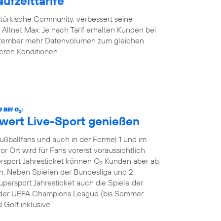
ufzeittarife
-türkische Community, verbessert seine
y Allnet Max: Je nach Tarif erhalten Kunden bei
eptember mehr Datenvolumen zum gleichen
geren Konditionen.
 BEI O
:
2
hwert Live-Sport genießen
Fußballfans und auch in der Formel 1 und im
or Ort wird für Fans vorerst voraussichtlich
ersport Jahresticket können O
Kunden aber ab
2
. Neben Spielen der Bundesliga und 2.
persport Jahresticket auch die Spiele der
le der UEFA Champions League (bis Sommer
 Golf inklusive.