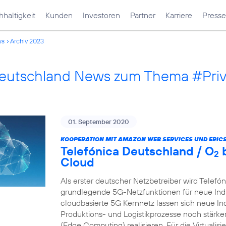
haltigkeit
Kunden
Investoren
Partner
Karriere
Presse
ws
Archiv 2023
Deutschland News zum Thema #Pri
01. September 2020
KOOPERATION MIT AMAZON WEB SERVICES UND ERIC
Telefónica Deutschland / O
b
2
Cloud
Als erster deutscher Netzbetreiber wird Telefó
grundlegende 5G-Netzfunktionen für neue Indu
cloudbasierte 5G Kernnetz lassen sich neue In
Produktions- und Logistikprozesse noch stärk
(Edge Computing) realisieren. Für die Virtualis