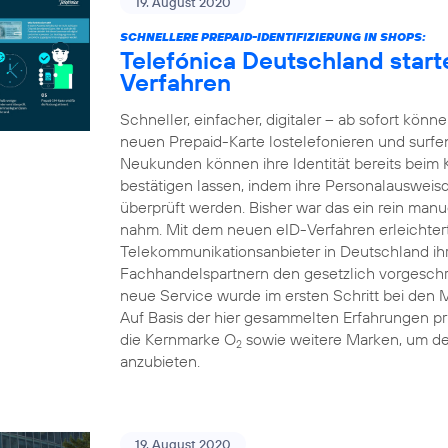
19. August 2020
SCHNELLERE PREPAID-IDENTIFIZIERUNG IN SHOPS:
Telefónica Deutschland starte
Verfahren
Schneller, einfacher, digitaler – ab sofort kön
neuen Prepaid-Karte lostelefonieren und surfe
Neukunden können ihre Identität bereits beim
bestätigen lassen, indem ihre Personalausweis
überprüft werden. Bisher war das ein rein manue
nahm. Mit dem neuen eID-Verfahren erleichtert 
Telekommunikationsanbieter in Deutschland i
Fachhandelspartnern den gesetzlich vorgeschri
neue Service wurde im ersten Schritt bei den 
Auf Basis der hier gesammelten Erfahrungen pr
die Kernmarke O
sowie weitere Marken, um d
2
anzubieten.
19. August 2020