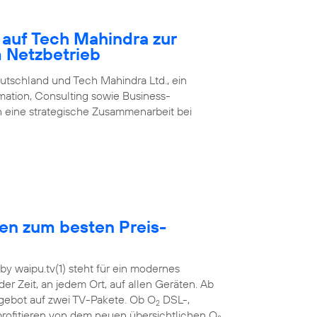
 auf Tech Mahindra zur
m Netzbetrieb
utschland und Tech Mahindra Ltd., ein
rmation, Consulting sowie Business-
 eine strategische Zusammenarbeit bei
hen zum besten Preis-
y waipu.tv(1) steht für ein modernes
der Zeit, an jedem Ort, auf allen Geräten. Ab
ebot auf zwei TV-Pakete. Ob O
DSL-,
2
rofitieren von dem neuen übersichtlichen O