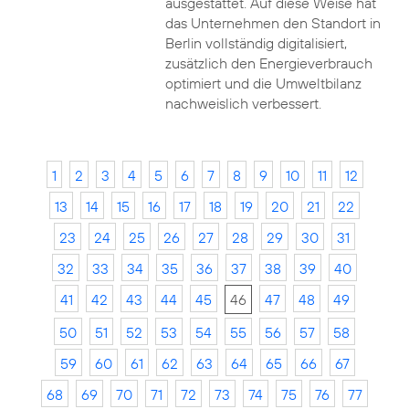
ausgestattet. Auf diese Weise hat
das Unternehmen den Standort in
Berlin vollständig digitalisiert,
zusätzlich den Energieverbrauch
optimiert und die Umweltbilanz
nachweislich verbessert.
1
2
3
4
5
6
7
8
9
10
11
12
13
14
15
16
17
18
19
20
21
22
23
24
25
26
27
28
29
30
31
32
33
34
35
36
37
38
39
40
41
42
43
44
45
46
47
48
49
50
51
52
53
54
55
56
57
58
59
60
61
62
63
64
65
66
67
68
69
70
71
72
73
74
75
76
77