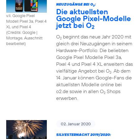
NEUZUGÄNGE BEI O
:
2
Die aktuellsten
v.li. Google Pixel
Google Pixel-Modelle
Modell Pixel 3a, Pixel 4
jetzt bei O
2
XL und Pixel 4
(
Credits: Google
|
O
beginnt das neue Jahr 2020 mit
Montage, Ausschnitt
2
gleich drei Neuzugängen in seinem
bearbeitet
)
Hardware-Portfolio: Die beliebten
Google Pixel Modelle Pixel 3a,
Pixel 4 und Pixel 4 XL erweitern das
vielfältige Angebot bei O
. Ab dem
2
14. Januar können Google-Fans die
aktuellsten Modelle online bei
o2.de sowie in allen O
Shops
2
erwerben.
02. Januar 2020
SILVESTERNACHT 2019/2020: