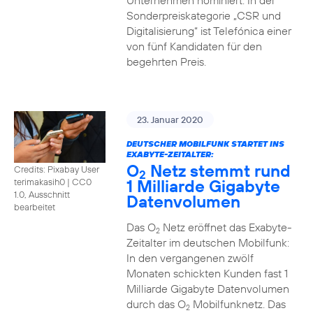
Unternehmen nominiert. In der
Sonderpreiskategorie „CSR und
Digitalisierung“ ist Telefónica einer
von fünf Kandidaten für den
begehrten Preis.
23. Januar 2020
DEUTSCHER MOBILFUNK STARTET INS
EXABYTE-ZEITALTER:
O
Netz stemmt rund
Credits: Pixabay User
2
1 Milliarde Gigabyte
terimakasih0
|
CC0
1.0, Ausschnitt
Datenvolumen
bearbeitet
Das O
Netz eröffnet das Exabyte-
2
Zeitalter im deutschen Mobilfunk:
In den vergangenen zwölf
Monaten schickten Kunden fast 1
Milliarde Gigabyte Datenvolumen
durch das O
Mobilfunknetz. Das
2