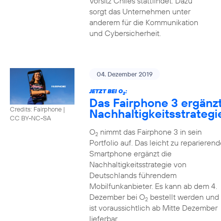
Vorsitz Chiles stattfindet. Dazu
sorgt das Unternehmen unter
anderem für die Kommunikation
und Cybersicherheit.
04. Dezember 2019
JETZT BEI O
:
2
Das Fairphone 3 ergänz
Credits: Fairphone
|
Nachhaltigkeitsstrategi
CC BY-NC-SA
O
nimmt das Fairphone 3 in sein
2
Portfolio auf. Das leicht zu reparierend
Smartphone ergänzt die
Nachhaltigkeitsstrategie von
Deutschlands führendem
Mobilfunkanbieter. Es kann ab dem 4.
Dezember bei O
bestellt werden und
2
ist voraussichtlich ab Mitte Dezember
lieferbar.