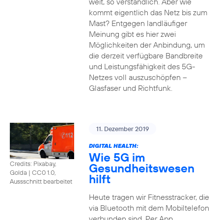
weit, so verständlich. Aber wie
kommt eigentlich das Netz bis zum
Mast? Entgegen landläufiger
Meinung gibt es hier zwei
Möglichkeiten der Anbindung, um
die derzeit verfügbare Bandbreite
und Leistungsfähigkeit des 5G-
Netzes voll auszuschöpfen –
Glasfaser und Richtfunk.
11. Dezember 2019
DIGITAL HEALTH:
Wie 5G im
Credits: Pixabay,
Gesundheitswesen
Golda
|
CC0 1.0,
hilft
Aussschnitt bearbeitet
Heute tragen wir Fitnesstracker, die
via Bluetooth mit dem Mobiltelefon
verbunden sind. Per App