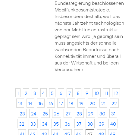
Bundesregierung beschlossenen
Mobilfunkgesamtstrategie.
Insbesondere deshalb, weil das
nächste Jahrzehnt technologisch
von der Mobilfunkinfrastruktur
geprägt sein wird, ja geprägt sein
muss angesichts der schnelle
wachsenden Bedürfnisse nach
Konnektivität immer und überall
aus der Wirtschaft und bei den
Verbrauchern.
1
2
3
4
5
6
7
8
9
10
11
12
13
14
15
16
17
18
19
20
21
22
23
24
25
26
27
28
29
30
31
32
33
34
35
36
37
38
39
40
41
42
43
44
45
46
47
48
49