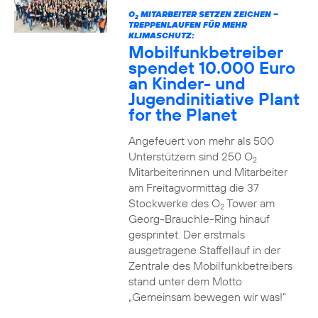
O
MITARBEITER SETZEN ZEICHEN –
2
TREPPENLAUFEN FÜR MEHR
KLIMASCHUTZ:
Mobilfunkbetreiber
spendet 10.000 Euro
an Kinder- und
Jugendinitiative Plant
for the Planet
Angefeuert von mehr als 500
Unterstützern sind 250 O
2
Mitarbeiterinnen und Mitarbeiter
am Freitagvormittag die 37
Stockwerke des O
Tower am
2
Georg-Brauchle-Ring hinauf
gesprintet. Der erstmals
ausgetragene Staffellauf in der
Zentrale des Mobilfunkbetreibers
stand unter dem Motto
„Gemeinsam bewegen wir was!“