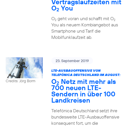
Vertragslaufzeiten mit
O
You
2
O
geht voran und schafft mit O
2
2
You als neuem Kombiangebot aus
Smartphone und Tarif die
Mobilfunklaufzeit ab.
23. September 2019
LTE-AUSBAUOFFENSIVE VON
TELEFÓNICA DEUTSCHLAND IM AUGUST:
O
Netz mit mehr als
Credits: Jörg Borm
2
700 neuen LTE-
Sendern in über 100
Landkreisen
Telefónica Deutschland setzt ihre
bundesweite LTE-Ausbauoffensive
konsequent fort, um die