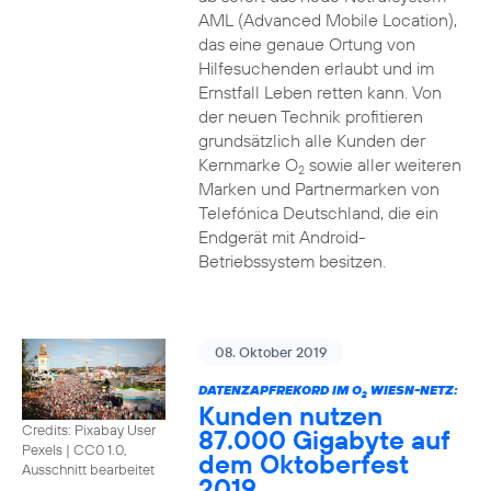
AML (Advanced Mobile Location),
das eine genaue Ortung von
Hilfesuchenden erlaubt und im
Ernstfall Leben retten kann. Von
der neuen Technik profitieren
grundsätzlich alle Kunden der
Kernmarke O
sowie aller weiteren
2
Marken und Partnermarken von
Telefónica Deutschland, die ein
Endgerät mit Android-
Betriebssystem besitzen.
08. Oktober 2019
DATENZAPFREKORD IM O
WIESN-NETZ:
2
Kunden nutzen
Credits: Pixabay User
87.000 Gigabyte auf
Pexels
|
CC0 1.0,
dem Oktoberfest
Ausschnitt bearbeitet
2019