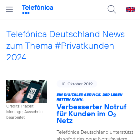
Telefónica Deutschland News
zum Thema #Privatkunden
2024
10. Oktober 2019
EIN DIGITALER SERVICE, DER LEBEN
RETTEN KANN:
Verbesserter Notruf
Credits: Placeit
|
für Kunden im O
Montage, Ausschnitt
2
bearbeitet
Netz
Telefónica Deutschland unterstützt
ab sofort das neue Notrufsystem