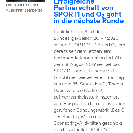
Erfolgreiche
Foto: Quirin Leppert
|
Partnerschaft von
Ausschnitt bearbeitet
SPORT1 und O
geht
2
in die nächste Runde
Pünktlich zum Start der
Bundesliga-Saison 2019 / 2020
setzen SPORT1 MEDIA und O
ihre
2
bereits seit dem letzten Jahr
bestehende Kooperation fort: Ab
dem 18. August 2019 sendet das
SPORT1 Format „Bundesliga Pur –
Lunchtime“ wieder jeden Sonntag
aus dem 35. Stock des O
Towers.
2
Dabei wird die Marke O
2
aufmerksamkeitsstark inszeniert –
zum Beispiel mit der neu ins Leben
gerufenen Sendungsrubrik „Das O
des Spieltages“, die die
Sponsoring-Aktivitäten geschickt
mit der aktuellen „Mehr O“-