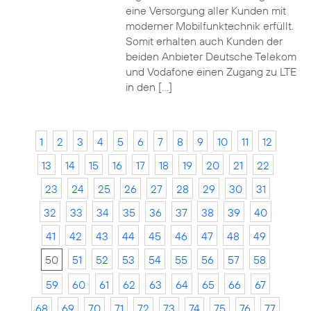
eine Versorgung aller Kunden mit
moderner Mobilfunktechnik erfüllt.
Somit erhalten auch Kunden der
beiden Anbieter Deutsche Telekom
und Vodafone einen Zugang zu LTE
in den […]
1
2
3
4
5
6
7
8
9
10
11
12
13
14
15
16
17
18
19
20
21
22
23
24
25
26
27
28
29
30
31
32
33
34
35
36
37
38
39
40
41
42
43
44
45
46
47
48
49
50
51
52
53
54
55
56
57
58
59
60
61
62
63
64
65
66
67
68
69
70
71
72
73
74
75
76
77