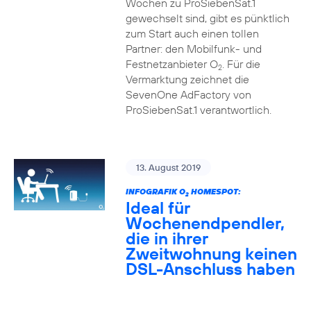
Wochen zu ProSiebenSat.1
gewechselt sind, gibt es pünktlich
zum Start auch einen tollen
Partner: den Mobilfunk- und
Festnetzanbieter O
. Für die
2
Vermarktung zeichnet die
SevenOne AdFactory von
ProSiebenSat.1 verantwortlich.
13. August 2019
INFOGRAFIK O
HOMESPOT:
2
Ideal für
Wochenendpendler,
die in ihrer
Zweitwohnung keinen
DSL-Anschluss haben