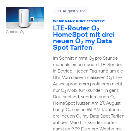
13. August 2019
WLAN GANZ OHNE FESTNETZ:
LTE-Router O
2
Credits: O
HomeSpot mit drei
2
neuen O
my Data
2
Spot Tarifen
Im Schnitt nimmt O
pro Stunde
2
mehr als einen neuen LTE-Sender
in Betrieb – jeden Tag, rund um die
Uhr. Von diesem massiven O
LTE-
2
Ausbauprogramm profitieren nicht
nur O
Mobilfunkkunden in ganz
2
Deutschland, sondern auch O
2
HomeSpot Nutzer: Am 27. August
bringt O
seinen WLAN-Router mit
2
drei neuen O
my Data Spot Tarifen
2
auf den Markt.
Kunden surfen
1
2
damit ab 9,99 Euro pro Woche mit