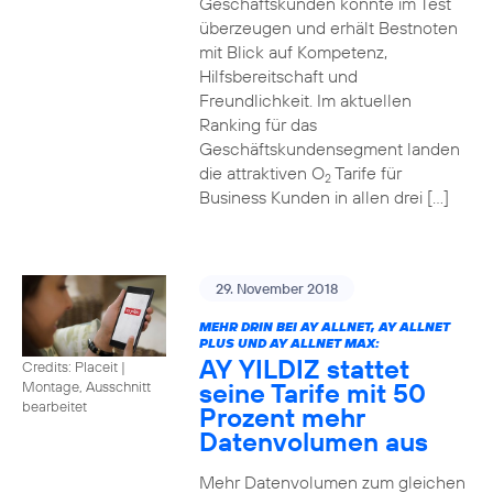
Geschäftskunden konnte im Test
überzeugen und erhält Bestnoten
mit Blick auf Kompetenz,
Hilfsbereitschaft und
Freundlichkeit. Im aktuellen
Ranking für das
Geschäftskundensegment landen
die attraktiven O
Tarife für
2
Business Kunden in allen drei […]
29. November 2018
MEHR DRIN BEI AY ALLNET, AY ALLNET
PLUS UND AY ALLNET MAX:
AY YILDIZ stattet
Credits: Placeit
|
seine Tarife mit 50
Montage, Ausschnitt
bearbeitet
Prozent mehr
Datenvolumen aus
Mehr Datenvolumen zum gleichen