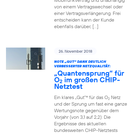
Mobilfunkvertrag und unabhängig
von einem Vertragswechsel oder
einer Vertragsverlängerung. Frei
entscheiden kann der Kunde
ebenfalls darüber, […]
26. November 2018
NOTE „GUT“ DANK DEUTLICH
VERBESSERTER NETZQUALITÄT:
„Quantensprung“ für
O
im großen CHIP-
2
Netztest
Ein klares „Gut“* für das O
Netz
2
und der Sprung um fast eine ganze
Wertungsnote gegenüber dem
Vorjahr (von 3,1 auf 2,2): Die
Ergebnisse des aktuellen
bundesweiten CHIP-Netztests