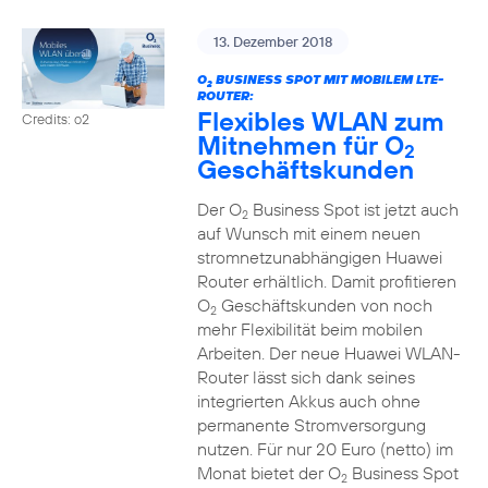
13. Dezember 2018
O
BUSINESS SPOT MIT MOBILEM LTE-
2
ROUTER:
Flexibles WLAN zum
Credits: o2
Mitnehmen für O
2
Geschäftskunden
Der O
Business Spot ist jetzt auch
2
auf Wunsch mit einem neuen
stromnetzunabhängigen Huawei
Router erhältlich. Damit profitieren
O
Geschäftskunden von noch
2
mehr Flexibilität beim mobilen
Arbeiten. Der neue Huawei WLAN-
Router lässt sich dank seines
integrierten Akkus auch ohne
permanente Stromversorgung
nutzen. Für nur 20 Euro (netto) im
Monat bietet der O
Business Spot
2