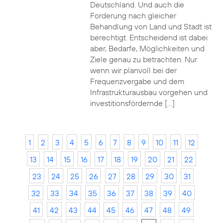
Deutschland. Und auch die
Forderung nach gleicher
Behandlung von Land und Stadt ist
berechtigt. Entscheidend ist dabei
aber, Bedarfe, Möglichkeiten und
Ziele genau zu betrachten. Nur
wenn wir planvoll bei der
Frequenzvergabe und dem
Infrastrukturausbau vorgehen und
investitionsfördernde […]
1
2
3
4
5
6
7
8
9
10
11
12
13
14
15
16
17
18
19
20
21
22
23
24
25
26
27
28
29
30
31
32
33
34
35
36
37
38
39
40
41
42
43
44
45
46
47
48
49