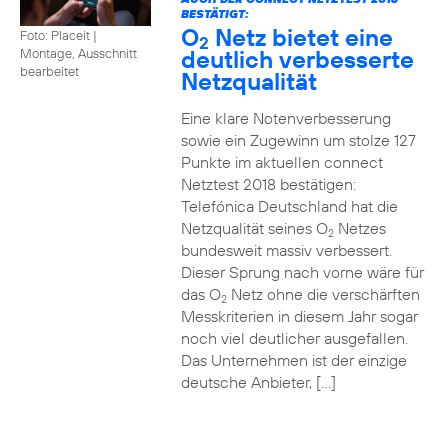
BESTÄTIGT:
O
Netz bietet eine
Foto: Placeit
|
2
deutlich verbesserte
Montage, Ausschnitt
bearbeitet
Netzqualität
Eine klare Notenverbesserung
sowie ein Zugewinn um stolze 127
Punkte im aktuellen connect
Netztest 2018 bestätigen:
Telefónica Deutschland hat die
Netzqualität seines O
Netzes
2
bundesweit massiv verbessert.
Dieser Sprung nach vorne wäre für
das O
Netz ohne die verschärften
2
Messkriterien in diesem Jahr sogar
noch viel deutlicher ausgefallen.
Das Unternehmen ist der einzige
deutsche Anbieter, […]