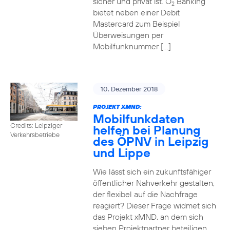
sicher und privat ist. O
Banking
2
bietet neben einer Debit
Mastercard zum Beispiel
Überweisungen per
Mobilfunknummer […]
10. Dezember 2018
PROJEKT XMND:
Mobilfunkdaten
Credits: Leipziger
helfen bei Planung
Verkehrsbetriebe
des ÖPNV in Leipzig
und Lippe
Wie lässt sich ein zukunftsfähiger
öffentlicher Nahverkehr gestalten,
der flexibel auf die Nachfrage
reagiert? Dieser Frage widmet sich
das Projekt xMND, an dem sich
sieben Projektpartner beteiligen.