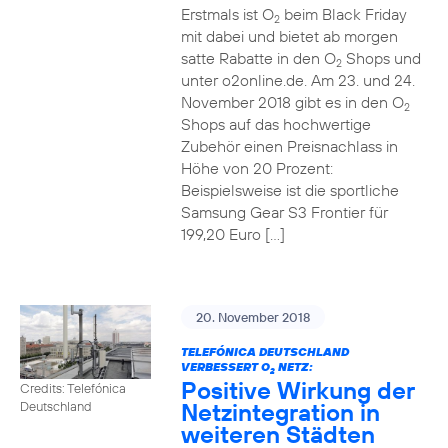
Erstmals ist O
beim Black Friday
2
mit dabei und bietet ab morgen
satte Rabatte in den O
Shops und
2
unter o2online.de. Am 23. und 24.
November 2018 gibt es in den O
2
Shops auf das hochwertige
Zubehör einen Preisnachlass in
Höhe von 20 Prozent:
Beispielsweise ist die sportliche
Samsung Gear S3 Frontier für
199,20 Euro […]
20. November 2018
TELEFÓNICA DEUTSCHLAND
VERBESSERT O
NETZ:
2
Positive Wirkung der
Credits: Telefónica
Netzintegration in
Deutschland
weiteren Städten