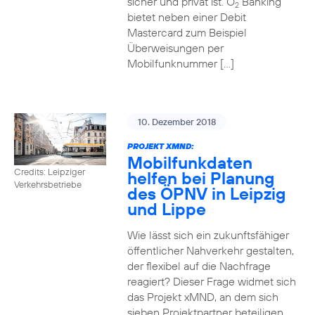
sicher und privat ist. O
Banking
2
bietet neben einer Debit
Mastercard zum Beispiel
Überweisungen per
Mobilfunknummer […]
10. Dezember 2018
PROJEKT XMND:
Mobilfunkdaten
Credits: Leipziger
helfen bei Planung
Verkehrsbetriebe
des ÖPNV in Leipzig
und Lippe
Wie lässt sich ein zukunftsfähiger
öffentlicher Nahverkehr gestalten,
der flexibel auf die Nachfrage
reagiert? Dieser Frage widmet sich
das Projekt xMND, an dem sich
sieben Projektpartner beteiligen.