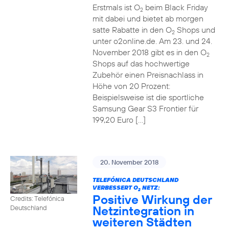
Erstmals ist O
beim Black Friday
2
mit dabei und bietet ab morgen
satte Rabatte in den O
Shops und
2
unter o2online.de. Am 23. und 24.
November 2018 gibt es in den O
2
Shops auf das hochwertige
Zubehör einen Preisnachlass in
Höhe von 20 Prozent:
Beispielsweise ist die sportliche
Samsung Gear S3 Frontier für
199,20 Euro […]
20. November 2018
TELEFÓNICA DEUTSCHLAND
VERBESSERT O
NETZ:
2
Positive Wirkung der
Credits: Telefónica
Netzintegration in
Deutschland
weiteren Städten