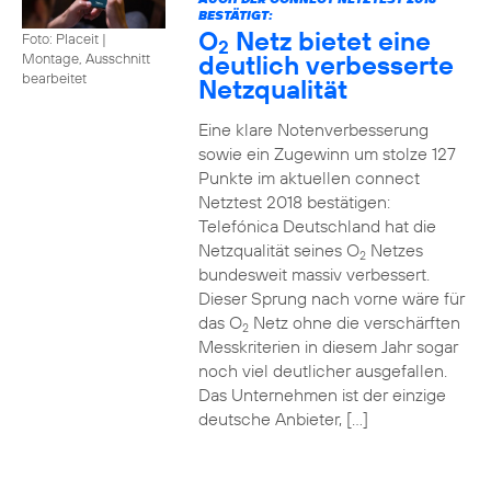
BESTÄTIGT:
O
Netz bietet eine
Foto: Placeit
|
2
deutlich verbesserte
Montage, Ausschnitt
bearbeitet
Netzqualität
Eine klare Notenverbesserung
sowie ein Zugewinn um stolze 127
Punkte im aktuellen connect
Netztest 2018 bestätigen:
Telefónica Deutschland hat die
Netzqualität seines O
Netzes
2
bundesweit massiv verbessert.
Dieser Sprung nach vorne wäre für
das O
Netz ohne die verschärften
2
Messkriterien in diesem Jahr sogar
noch viel deutlicher ausgefallen.
Das Unternehmen ist der einzige
deutsche Anbieter, […]