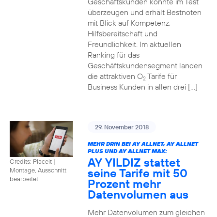
Geschäftskunden konnte im Test
überzeugen und erhält Bestnoten
mit Blick auf Kompetenz,
Hilfsbereitschaft und
Freundlichkeit. Im aktuellen
Ranking für das
Geschäftskundensegment landen
die attraktiven O
Tarife für
2
Business Kunden in allen drei […]
29. November 2018
MEHR DRIN BEI AY ALLNET, AY ALLNET
PLUS UND AY ALLNET MAX:
AY YILDIZ stattet
Credits: Placeit
|
seine Tarife mit 50
Montage, Ausschnitt
bearbeitet
Prozent mehr
Datenvolumen aus
Mehr Datenvolumen zum gleichen