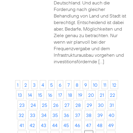
Deutschland. Und auch die
Forderung nach gleicher
Behandlung von Land und Stadt ist
berechtigt. Entscheidend ist dabei
aber, Bedarfe, Möglichkeiten und
Ziele genau zu betrachten. Nur
wenn wir planvoll bei der
Frequenzvergabe und dem
Infrastrukturausbau vorgehen und
investitionsfördernde […]
1
2
3
4
5
6
7
8
9
10
11
12
13
14
15
16
17
18
19
20
21
22
23
24
25
26
27
28
29
30
31
32
33
34
35
36
37
38
39
40
41
42
43
44
45
46
47
48
49