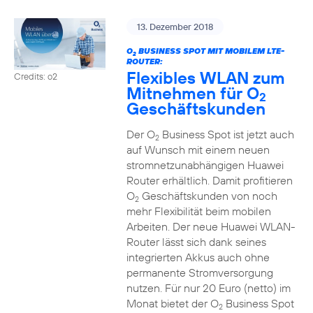
13. Dezember 2018
O
BUSINESS SPOT MIT MOBILEM LTE-
2
ROUTER:
Flexibles WLAN zum
Credits: o2
Mitnehmen für O
2
Geschäftskunden
Der O
Business Spot ist jetzt auch
2
auf Wunsch mit einem neuen
stromnetzunabhängigen Huawei
Router erhältlich. Damit profitieren
O
Geschäftskunden von noch
2
mehr Flexibilität beim mobilen
Arbeiten. Der neue Huawei WLAN-
Router lässt sich dank seines
integrierten Akkus auch ohne
permanente Stromversorgung
nutzen. Für nur 20 Euro (netto) im
Monat bietet der O
Business Spot
2