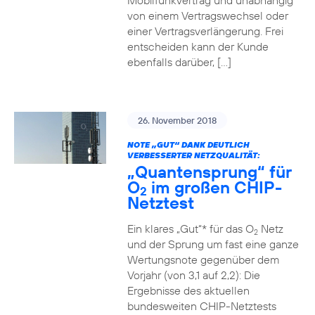
Mobilfunkvertrag und unabhängig
von einem Vertragswechsel oder
einer Vertragsverlängerung. Frei
entscheiden kann der Kunde
ebenfalls darüber, […]
26. November 2018
NOTE „GUT“ DANK DEUTLICH
VERBESSERTER NETZQUALITÄT:
„Quantensprung“ für
O
im großen CHIP-
2
Netztest
Ein klares „Gut“* für das O
Netz
2
und der Sprung um fast eine ganze
Wertungsnote gegenüber dem
Vorjahr (von 3,1 auf 2,2): Die
Ergebnisse des aktuellen
bundesweiten CHIP-Netztests