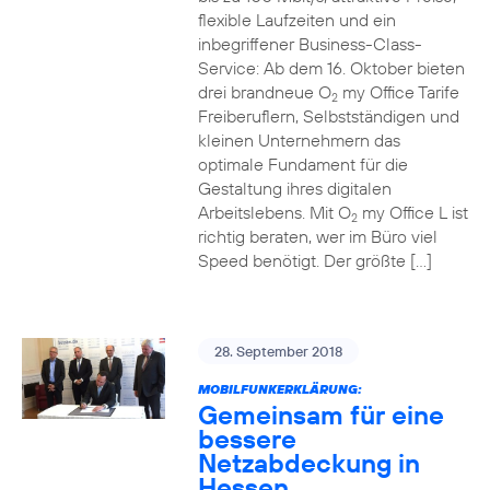
flexible Laufzeiten und ein
inbegriffener Business-Class-
Service: Ab dem 16. Oktober bieten
drei brandneue O
my Office Tarife
2
Freiberuflern, Selbstständigen und
kleinen Unternehmern das
optimale Fundament für die
Gestaltung ihres digitalen
Arbeitslebens. Mit O
my Office L ist
2
richtig beraten, wer im Büro viel
Speed benötigt. Der größte […]
28. September 2018
MOBILFUNKERKLÄRUNG:
Gemeinsam für eine
bessere
Netzabdeckung in
Hessen