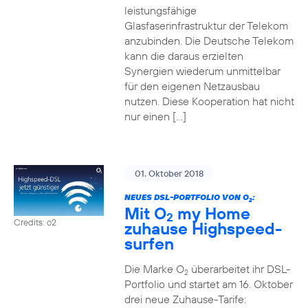
leistungsfähige
Glasfaserinfrastruktur der Telekom
anzubinden. Die Deutsche Telekom
kann die daraus erzielten
Synergien wiederum unmittelbar
für den eigenen Netzausbau
nutzen. Diese Kooperation hat nicht
nur einen […]
01. Oktober 2018
NEUES DSL-PORTFOLIO VON O
:
2
Mit O
my Home
2
Credits: o2
zuhause Highspeed-
surfen
Die Marke O
überarbeitet ihr DSL-
2
Portfolio und startet am 16. Oktober
drei neue Zuhause-Tarife: