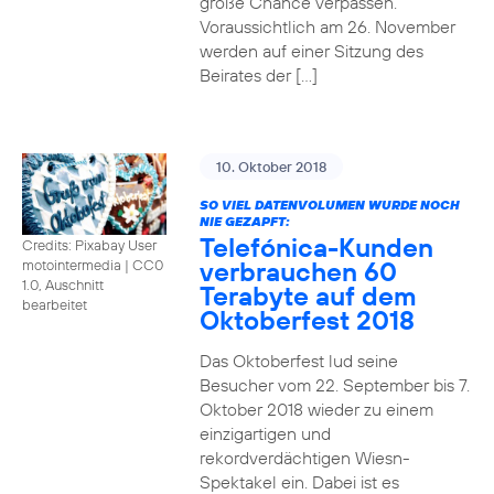
große Chance verpassen.
Voraussichtlich am 26. November
werden auf einer Sitzung des
Beirates der […]
10. Oktober 2018
SO VIEL DATENVOLUMEN WURDE NOCH
NIE GEZAPFT:
Telefónica-Kunden
Credits: Pixabay User
verbrauchen 60
motointermedia
|
CC0
1.0, Auschnitt
Terabyte auf dem
bearbeitet
Oktoberfest 2018
Das Oktoberfest lud seine
Besucher vom 22. September bis 7.
Oktober 2018 wieder zu einem
einzigartigen und
rekordverdächtigen Wiesn-
Spektakel ein. Dabei ist es