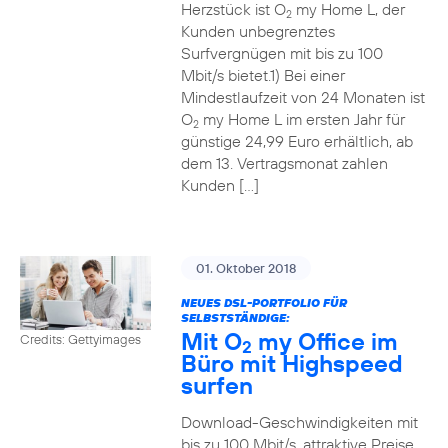
Herzstück ist O
my Home L, der
2
Kunden unbegrenztes
Surfvergnügen mit bis zu 100
Mbit/s bietet.1) Bei einer
Mindestlaufzeit von 24 Monaten ist
O
my Home L im ersten Jahr für
2
günstige 24,99 Euro erhältlich, ab
dem 13. Vertragsmonat zahlen
Kunden […]
01. Oktober 2018
NEUES DSL-PORTFOLIO FÜR
SELBSTSTÄNDIGE:
Mit O
my Office im
Credits: Gettyimages
2
Büro mit Highspeed
surfen
Download-Geschwindigkeiten mit
bis zu 100 Mbit/s, attraktive Preise,