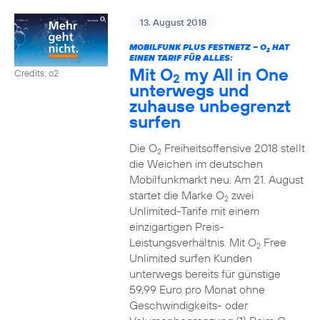
13. August 2018
MOBILFUNK PLUS FESTNETZ – O
HAT
2
EINEN TARIF FÜR ALLES:
Mit O
my All in One
Credits: o2
2
unterwegs und
zuhause unbegrenzt
surfen
Die O
Freiheitsoffensive 2018 stellt
2
die Weichen im deutschen
Mobilfunkmarkt neu: Am 21. August
startet die Marke O
zwei
2
Unlimited-Tarife mit einem
einzigartigen Preis-
Leistungsverhältnis. Mit O
Free
2
Unlimited surfen Kunden
unterwegs bereits für günstige
59,99 Euro pro Monat ohne
Geschwindigkeits- oder