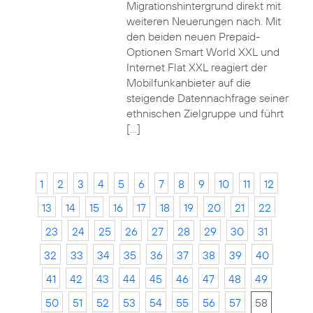
Migrationshintergrund direkt mit
weiteren Neuerungen nach. Mit
den beiden neuen Prepaid-
Optionen Smart World XXL und
Internet Flat XXL reagiert der
Mobilfunkanbieter auf die
steigende Datennachfrage seiner
ethnischen Zielgruppe und führt
[…]
1
2
3
4
5
6
7
8
9
10
11
12
13
14
15
16
17
18
19
20
21
22
23
24
25
26
27
28
29
30
31
32
33
34
35
36
37
38
39
40
41
42
43
44
45
46
47
48
49
50
51
52
53
54
55
56
57
58