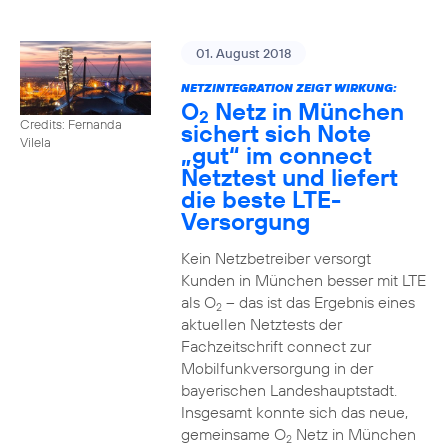
01. August 2018
NETZINTEGRATION ZEIGT WIRKUNG:
O
Netz in München
2
Credits: Fernanda
sichert sich Note
Vilela
„gut“ im connect
Netztest und liefert
die beste LTE-
Versorgung
Kein Netzbetreiber versorgt
Kunden in München besser mit LTE
als O
– das ist das Ergebnis eines
2
aktuellen Netztests der
Fachzeitschrift connect zur
Mobilfunkversorgung in der
bayerischen Landeshauptstadt.
Insgesamt konnte sich das neue,
gemeinsame O
Netz in München
2