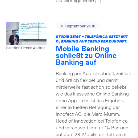
die wichtige Rolle […]
11. September 2018
STUDIE ZEIGT – TELEFÓNICA SETZT MIT
O
BANKING AUF TREND DER ZUKUNFT:
2
Mobile Banking
Credits: Henrik Andree
schließt zu Online
Banking auf
Banking per App ist schnell, zeitlich
und örtlich flexibel und damit
mittlerweile fast schon so beliebt
wie das klassische Online Banking
ohne App – das ist das Ergebnis
einer aktuellen Befragung der
Innofact AG, die Marc Mumm,
Head of Innovation bei Telefonica
und verantwortlich für O
Banking,
2
auf dem 28. Mobilisten-Talk am 6.